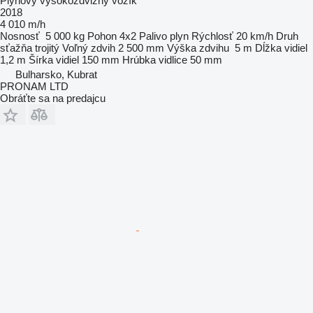
Plynový vysokozdvižný vozík
2018
4 010 m/h
Nosnosť
5 000 kg
Pohon
4x2
Palivo
plyn
Rýchlosť
20 km/h
Druh
sťažňa
trojitý
Voľný zdvih
2 500 mm
Výška zdvihu
5 m
Dĺžka vidiel
1,2 m
Šírka vidiel
150 mm
Hrúbka vidlice
50 mm
Bulharsko, Kubrat
PRONAM LTD
Obráťte sa na predajcu