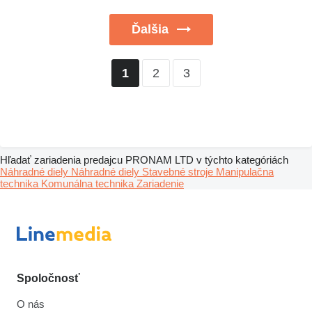
Ďalšia
2
3
1
Hľadať zariadenia predajcu PRONAM LTD v týchto kategóriách
Náhradné diely
Náhradné diely
Stavebné stroje
Manipulačna
technika
Komunálna technika
Zariadenie
Spoločnosť
O nás