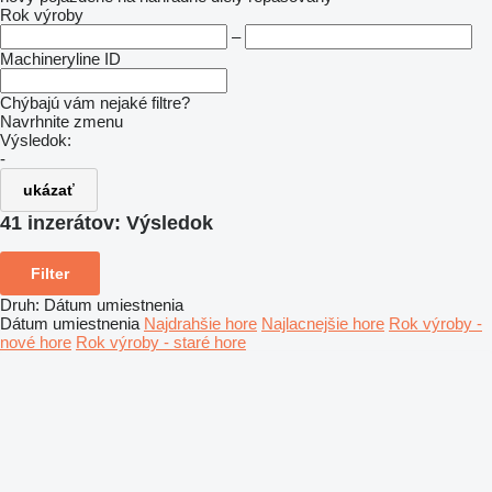
Rok výroby
–
Machineryline ID
Chýbajú vám nejaké filtre?
Navrhnite zmenu
Výsledok:
-
ukázať
41 inzerátov:
Výsledok
Filter
Druh
:
Dátum umiestnenia
Dátum umiestnenia
Najdrahšie hore
Najlacnejšie hore
Rok výroby -
nové hore
Rok výroby - staré hore