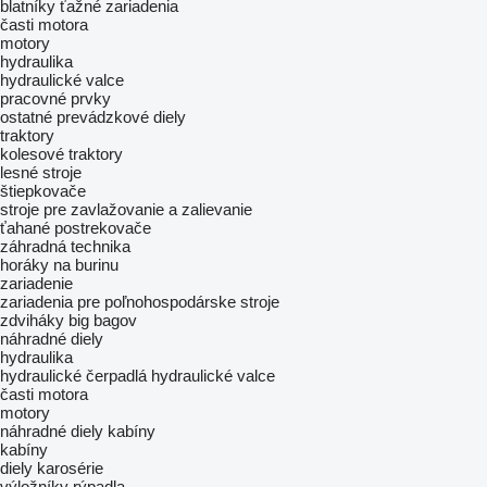
blatníky
ťažné zariadenia
časti motora
motory
hydraulika
hydraulické valce
pracovné prvky
ostatné prevádzkové diely
traktory
kolesové traktory
lesné stroje
štiepkovače
stroje pre zavlažovanie a zalievanie
ťahané postrekovače
záhradná technika
horáky na burinu
zariadenie
zariadenia pre poľnohospodárske stroje
zdviháky big bagov
náhradné diely
hydraulika
hydraulické čerpadlá
hydraulické valce
časti motora
motory
náhradné diely kabíny
kabíny
diely karosérie
výložníky rýpadla