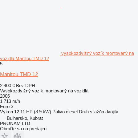
vysokozdvižný vozík montovaný na
vozidlá Manitou TMD 12
5
Manitou TMD 12
2 400 €
Bez DPH
Vysokozdvižný vozík montovaný na vozidlá
2006
1 713 m/h
Euro 3
Výkon
12.11 HP (8.9 kW)
Palivo
diesel
Druh sťažňa
dvojitý
Bulharsko, Kubrat
PRONAM LTD
Obráťte sa na predajcu