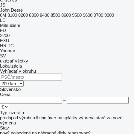
JS
John Deere
6M
8100
8200
8300
8400
8500
8600
9500
9600
9700
9900
LE
Mitsubishi
FD
2200
EXU
HR
TC
Yanmar
SV
ukázať všetky
Lokalizácia
Vyhľadať v okruhu
Slovensko
Cena
–
Typ inzerátu
predaj
od výrobcu
lízing
úver
na splátky
výmena staré za nové
výmena
Stav
nový
pojazdené
na náhradné diely
repasovaný