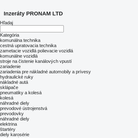
Inzeráty PRONAM LTD
Hľadaj
Kategória
komunálna technika
cestná upratovacia technika
zametacie vozidlá
polievacie vozidlá
komunálne vozidlá
stroje na čistenie kanálových vpustí
zariadenie
zariadenia pre nákladné automobily a prívesy
hydraulické ruky
nákladné autá
sklápače
pneumatiky a kolesá
kolesá
náhradné diely
prevodové ústrojenstvá
prevodovky
náhradné diely
elektrina
štartéry
diely karosérie