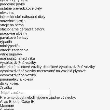
pracovné prvky
ostatné prevádzkové diely
elektrina
iné elektrické náhradné diely
stavebné stroje
stroje na betón
stacionárne čerpadlá betónu
pracovné plošiny
pavúkové žeriavy
rýpadlá
minirýpadlá
vŕtacie zariadenia
vrtné súpravy
manipulačna technika
vysokozdvižné vozíky
elektrické paletové vozíky
dieselové vysokozdvižné vozíky
vysokozdvižné vozíky montované na vozidlá
plynové
vysokozdvižné vozíky
pneumatiky a kolesá
disky kolies
Značka
Pre tento dopyt neboli nájdené žiadne výsledky.
Atlas
Bobcat
Case IH
Maxxum
G-series