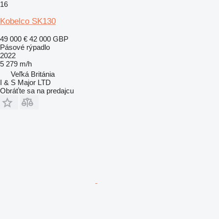
16
Kobelco SK130
49 000 €
42 000 GBP
Pásové rýpadlo
2022
5 279 m/h
Veľká Británia
I & S Major LTD
Obráťte sa na predajcu