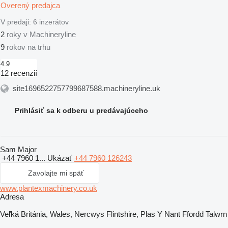
Overený predajca
V predaji:
6 inzerátov
2
roky v Machineryline
9
rokov na trhu
4.9
12 recenzií
site1696522757799687588.machineryline.uk
Prihlásiť sa k odberu u predávajúceho
Sam Major
+44 7960 1...
Ukázať
+44 7960 126243
Zavolajte mi späť
www.plantexmachinery.co.uk
Adresa
Veľká Británia, Wales, Nercwys Flintshire, Plas Y Nant Ffordd Talwrn