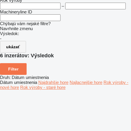
Rok výroby
–
Machineryline ID
Chýbajú vám nejaké filtre?
Navrhnite zmenu
Výsledok:
-
ukázať
6 inzerátov:
Výsledok
Filter
Druh
:
Dátum umiestnenia
Dátum umiestnenia
Najdrahšie hore
Najlacnejšie hore
Rok výroby -
nové hore
Rok výroby - staré hore