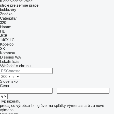
ručne vedené valce
stroje pre zemné práce
buldozéry
Značka
Caterpillar
320
Hamm
HD
JCB
140X LC
Kobelco
SK
Komatsu
D series
WA
Lokalizácia
Vyhľadať v okruhu
Slovensko
Cena
–
Typ inzerátu
predaj
od výrobcu
lízing
úver
na splátky
výmena staré za nové
výmena