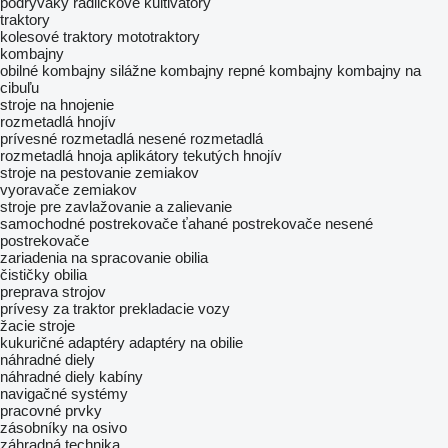
podrýváky
radličkové kultivátory
traktory
kolesové traktory
mototraktory
kombajny
obilné kombajny
silážne kombajny
repné kombajny
kombajny na
cibuľu
stroje na hnojenie
rozmetadlá hnojív
prívesné rozmetadlá
nesené rozmetadlá
rozmetadlá hnoja
aplikátory tekutých hnojív
stroje na pestovanie zemiakov
vyoravače zemiakov
stroje pre zavlažovanie a zalievanie
samochodné postrekovače
ťahané postrekovače
nesené
postrekovače
zariadenia na spracovanie obilia
čističky obilia
preprava strojov
prívesy za traktor
prekladacie vozy
žacie stroje
kukuričné adaptéry
adaptéry na obilie
náhradné diely
náhradné diely kabíny
navigačné systémy
pracovné prvky
zásobníky na osivo
záhradná technika