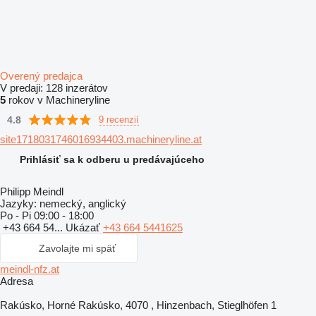
Overený predajca
V predaji:
128 inzerátov
5
rokov v Machineryline
4.8
9 recenzií
site1718031746016934403.machineryline.at
Prihlásiť sa k odberu u predávajúceho
Philipp Meindl
Jazyky:
nemecký, anglický
Po - Pi
09:00 - 18:00
+43 664 54...
Ukázať
+43 664 5441625
Zavolajte mi späť
meindl-nfz.at
Adresa
Rakúsko, Horné Rakúsko, 4070 , Hinzenbach, Stieglhöfen 1