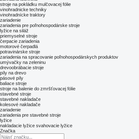
stroje na pokládku mulčovacej fólie
vinohradnicke techniky
vinohradnícke traktory
zariadenie
zariadenia pre poľnohospodárske stroje
lyžice na siláž
priemyselné stroje
čerpacie zariadenia
motorové čerpadlá
potravinárske stroje
zariadenia na spracovanie poľnohospodárskych produktov
umývačky na zeleninu
drevoobrábacie stroje
píly na drevo
pásové píly
baliace stroje
stroje na balenie do zmršťovacej fólie
stavebné stroje
stavebné nakladače
kolesové nakladače
zariadenie
zariadenia pre stavebné stroje
lyžice
nakladacie lyžice
svahovacie lyžice
Značka