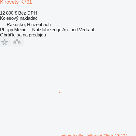
Kirovets K701
12 800 €
Bez DPH
Kolesový nakladač
Rakúsko, Hinzenbach
Philipp Meindl – Nutzfahrzeuge An- und Verkauf
Obráťte sa na predajcu
pásová píla Uniforest Titan 43/20J