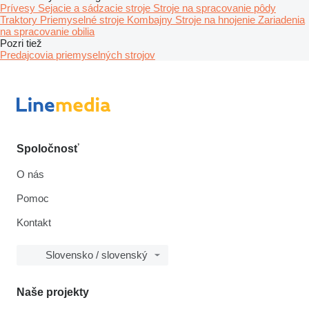
Prívesy
Sejacie a sádzacie stroje
Stroje na spracovanie pôdy
Traktory
Priemyselné stroje
Kombajny
Stroje na hnojenie
Zariadenia
na spracovanie obilia
Pozri tiež
Predajcovia priemyselných strojov
Spoločnosť
O nás
Pomoc
Kontakt
Slovensko / slovenský
Naše projekty