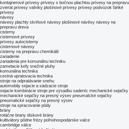
kontajnerové prívesy
prívesy s bočnou plachtou
prívesy na prepravu
zvierat
prívesy valníky
plošinové prívesy
prívesy podvozok
ľahké
prívesy
návesy
návesy plachty
skriňové návesy
plošinové návěsy
návesy na
prepravu dreva
cisterny
cisternové prívesy
prívesy autocisterny
cisternové návesy
cisterny na prepravu chemikálií
zariadenie
zariadenia pre komunálnu techniku
zametacie kefy
snežné pluhy
komunálna technika
cestná upratovacia technika
stroje na odpratávanie snehu
automobily
sejacie a sádzacie stroje
sejacie kombinácie
stroje pre výsadbu sadeníc
mechanické sejačky
mechanické sejačky na presný výsev
pneumatcké sejačky
pneumatické sejačky na presný výsev
stroje na spracovanie pôdy
brány
rotáčne brany
diskové brány
kultivátory
pôdne frézy
poľnohospodárske valce
cambridge válce