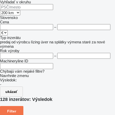
Vyhľadať v okruhu
Slovensko
Cena
–
Typ inzerátu
predaj
od výrobcu
lízing
úver
na splátky
výmena staré za nové
výmena
Rok výroby
–
Machineryline ID
Chýbajú vám nejaké filtre?
Navrhnite zmenu
Výsledok:
-
ukázať
128 inzerátov:
Výsledok
Filter