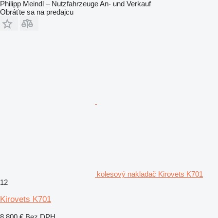
Philipp Meindl – Nutzfahrzeuge An- und Verkauf
Obráťte sa na predajcu
kolesový nakladač Kirovets K701
12
Kirovets K701
8 800 €
Bez DPH