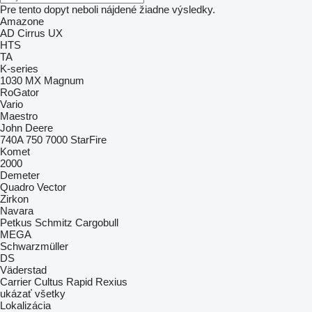
Pre tento dopyt neboli nájdené žiadne výsledky.
Amazone
AD
Cirrus
UX
HTS
TA
K-series
1030
MX
Magnum
RoGator
Vario
Maestro
John Deere
740A
750
7000
StarFire
Komet
2000
Demeter
Quadro
Vector
Zirkon
Navara
Petkus
Schmitz Cargobull
MEGA
Schwarzmüller
DS
Väderstad
Carrier
Cultus
Rapid
Rexius
ukázať všetky
Lokalizácia