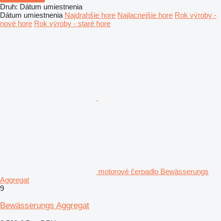
Druh
:
Dátum umiestnenia
Dátum umiestnenia
Najdrahšie hore
Najlacnejšie hore
Rok výroby -
nové hore
Rok výroby - staré hore
motorové čerpadlo Bewässerungs
Aggregat
9
Bewässerungs Aggregat