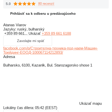
5.0
80 recenzií
Prihlásiť sa k odberu u predávajúceho
Atanas Viarov
Jazyky:
ruský, bulharský
+359 89 661...
Ukázať
+359 89 661 6188
Zavolajte mi späť
facebook.com/p/Строителна-техника-под-наем-Машин-
Трейдинг-ЕООД-100067114212893/
Adresa
Bulharsko, 6100, Kazanlk, Bul. Starozagorsko shose 1
Ukázať mapu
Lokálny čas dílera: 05:42 (EEST)