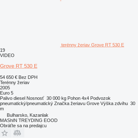
terénny žeriav Grove RT 530 E
19
VIDEO
Grove RT 530 E
54 650 €
Bez DPH
Terénny žeriav
2005
Euro 5
Palivo
diesel
Nosnosť
30 000 kg
Pohon
4x4
Podvozok
pneumatický/pneumatický
Značka žeriavu
Grove
Výška zdvihu
30
m
Bulharsko, Kazanlak
MAShIN TREYDING EOOD
Obráťte sa na predajcu