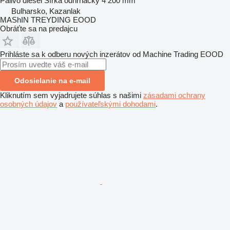
Palivo
diesel
Šírka odhŕňačky
4 200 mm
Bulharsko, Kazanlak
MAShIN TREYDING EOOD
Obráťte sa na predajcu
Prihláste sa k odberu nových inzerátov od Machine Trading EOOD
Odosielanie na e-mail
Kliknutím sem vyjadrujete súhlas s našimi
zásadami ochrany
osobných údajov
a
používateľskými dohodami
.