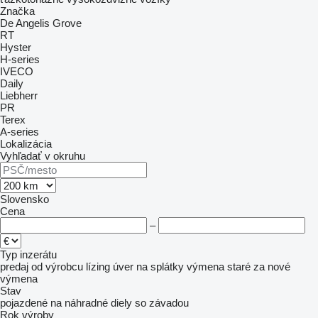
Značka
De Angelis
Grove
RT
Hyster
H-series
IVECO
Daily
Liebherr
PR
Terex
A-series
Lokalizácia
Vyhľadať v okruhu
Slovensko
Cena
–
Typ inzerátu
predaj
od výrobcu
lízing
úver
na splátky
výmena staré za nové
výmena
Stav
pojazdené
na náhradné diely
so závadou
Rok výroby