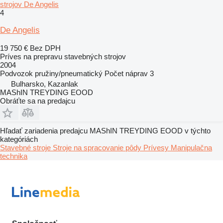
strojov De Angelis
4
De Angelis
19 750 €
Bez DPH
Príves na prepravu stavebných strojov
2004
Podvozok
pružiny/pneumatický
Počet náprav
3
Bulharsko, Kazanlak
MAShIN TREYDING EOOD
Obráťte sa na predajcu
Hľadať zariadenia predajcu MAShIN TREYDING EOOD v týchto
kategóriách
Stavebné stroje
Stroje na spracovanie pôdy
Prívesy
Manipulačna
technika