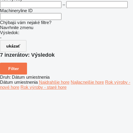
–
Machineryline ID
Chýbajú vám nejaké filtre?
Navrhnite zmenu
Výsledok:
-
ukázať
7 inzerátov:
Výsledok
Filter
Druh
:
Dátum umiestnenia
Dátum umiestnenia
Najdrahšie hore
Najlacnejšie hore
Rok výroby -
nové hore
Rok výroby - staré hore