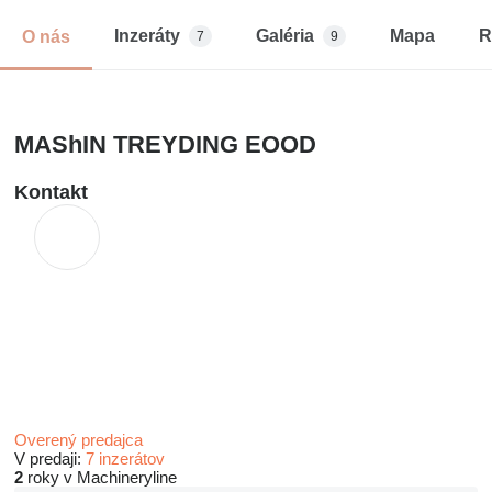
Inzeráty
Galéria
Mapa
R
O nás
7
9
MAShIN TREYDING EOOD
Kontakt
Overený predajca
V predaji:
7 inzerátov
2
roky v Machineryline