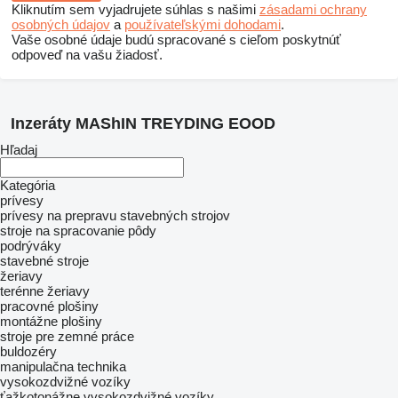
Kliknutím sem vyjadrujete súhlas s našimi
zásadami ochrany
osobných údajov
a
používateľskými dohodami
.
Vaše osobné údaje budú spracované s cieľom poskytnúť
odpoveď na vašu žiadosť.
Inzeráty MAShIN TREYDING EOOD
Hľadaj
Kategória
prívesy
prívesy na prepravu stavebných strojov
stroje na spracovanie pôdy
podrýváky
stavebné stroje
žeriavy
terénne žeriavy
pracovné plošiny
montážne plošiny
stroje pre zemné práce
buldozéry
manipulačna technika
vysokozdvižné vozíky
ťažkotonážne vysokozdvižné vozíky