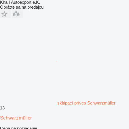
Khalil Autoexport e.K.
Obráťte sa na predajcu
sklápací príves Schwarzmüller
13
Schwarzmüller
Cena na požiadanie