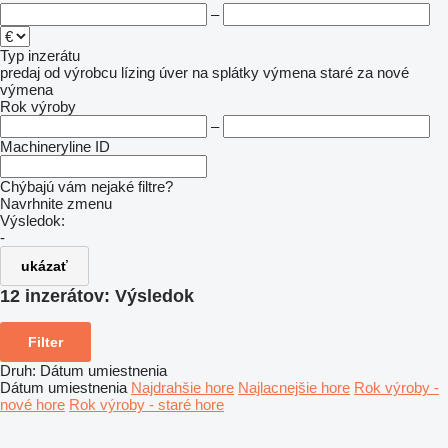
–
Typ inzerátu
predaj
od výrobcu
lízing
úver
na splátky
výmena staré za nové
výmena
Rok výroby
–
Machineryline ID
Chýbajú vám nejaké filtre?
Navrhnite zmenu
Výsledok:
-
ukázať
12 inzerátov:
Výsledok
Filter
Druh
:
Dátum umiestnenia
Dátum umiestnenia
Najdrahšie hore
Najlacnejšie hore
Rok výroby -
nové hore
Rok výroby - staré hore