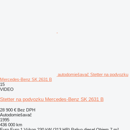
autodomiešavač Stetter na podvozku
Mercedes-Benz SK 2631 B
15
VIDEO
Stetter na podvozku Mercedes-Benz SK 2631 B
28 900 €
Bez DPH
Autodomiešavač
1995
436 000 km
Euro
Euro 1
Výkon
230 kW (313 HP)
Palivo
diesel
Objem
7 m³