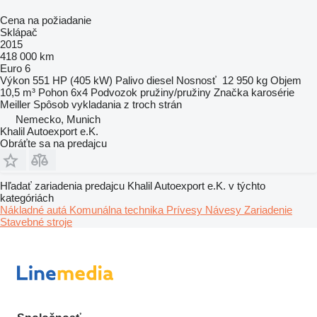
Cena na požiadanie
Sklápač
2015
418 000 km
Euro 6
Výkon
551 HP (405 kW)
Palivo
diesel
Nosnosť
12 950 kg
Objem
10,5 m³
Pohon
6x4
Podvozok
pružiny/pružiny
Značka karosérie
Meiller
Spôsob vykladania
z troch strán
Nemecko, Munich
Khalil Autoexport e.K.
Obráťte sa na predajcu
Hľadať zariadenia predajcu Khalil Autoexport e.K. v týchto
kategóriách
Nákladné autá
Komunálna technika
Prívesy
Návesy
Zariadenie
Stavebné stroje