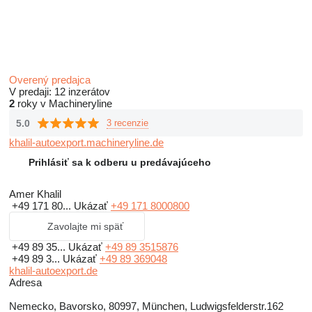
Overený predajca
V predaji:
12 inzerátov
2
roky v Machineryline
5.0
3 recenzie
khalil-autoexport.machineryline.de
Prihlásiť sa k odberu u predávajúceho
Amer Khalil
+49 171 80...
Ukázať
+49 171 8000800
Zavolajte mi späť
+49 89 35...
Ukázať
+49 89 3515876
+49 89 3...
Ukázať
+49 89 369048
khalil-autoexport.de
Adresa
Nemecko, Bavorsko, 80997, München, Ludwigsfelderstr.162