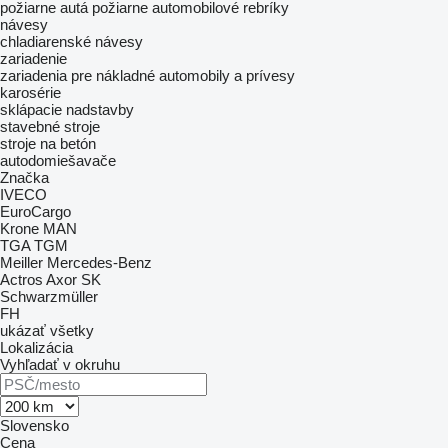
požiarne autá
požiarne automobilové rebríky
návesy
chladiarenské návesy
zariadenie
zariadenia pre nákladné automobily a prívesy
karosérie
sklápacie nadstavby
stavebné stroje
stroje na betón
autodomiešavače
Značka
IVECO
EuroCargo
Krone
MAN
TGA
TGM
Meiller
Mercedes-Benz
Actros
Axor
SK
Schwarzmüller
FH
ukázať všetky
Lokalizácia
Vyhľadať v okruhu
Slovensko
Cena