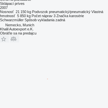
Sklápací príves
2007
Nosnosť
21 150 kg
Podvozok
pneumatický/pneumatický
Vlastná
hmotnosť
5 850 kg
Počet náprav
3
Značka karosérie
Schwarzmüller
Spôsob vykladania
zadná
Nemecko, Munich
Khalil Autoexport e.K.
Obráťte sa na predajcu