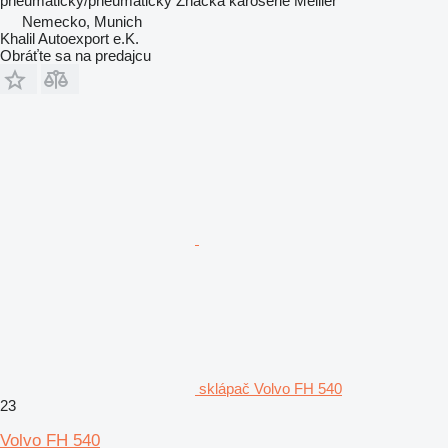
pneumatický/pneumatický
Značka karosérie
Meiller
Nemecko, Munich
Khalil Autoexport e.K.
Obráťte sa na predajcu
sklápač Volvo FH 540
23
Volvo FH 540