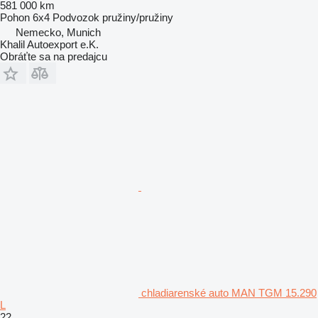
581 000 km
Pohon
6x4
Podvozok
pružiny/pružiny
Nemecko, Munich
Khalil Autoexport e.K.
Obráťte sa na predajcu
chladiarenské auto MAN TGM 15.290
L
22