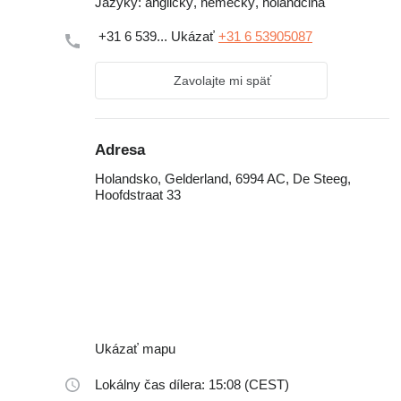
Jazyky:
anglický, nemecký, holandčina
+31 6 539...
Ukázať
+31 6 53905087
Zavolajte mi späť
Adresa
Holandsko, Gelderland, 6994 AC, De Steeg,
Hoofdstraat 33
Ukázať mapu
Lokálny čas dílera: 15:08 (CEST)