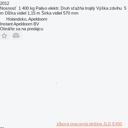
2012
Nosnosť
1 400 kg
Palivo
elektr.
Druh sťažňa
trojitý
Výška zdvihu
5
m
Dĺžka vidiel
1,15 m
Šírka vidiel
570 mm
Holandsko, Apeldoorn
Instant Apeldoorn BV
Obráťte sa na predajcu
kĺbová pracovná plošina JLG E450