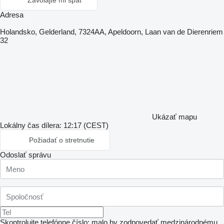
Zavolajte mi späť
Adresa
Holandsko, Gelderland, 7324AA, Apeldoorn, Laan van de Dierenriem
32
Ukázať mapu
Lokálny čas dílera: 12:17 (CEST)
Požiadať o stretnutie
Odoslať správu
Skontrolujte telefónne číslo: malo by zodpovedať medzinárodnému