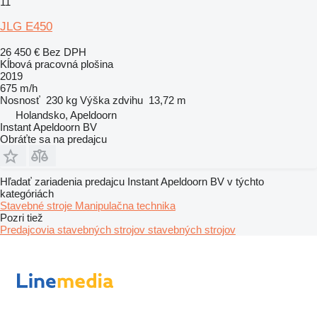
11
JLG E450
26 450 €
Bez DPH
Kĺbová pracovná plošina
2019
675 m/h
Nosnosť
230 kg
Výška zdvihu
13,72 m
Holandsko, Apeldoorn
Instant Apeldoorn BV
Obráťte sa na predajcu
Hľadať zariadenia predajcu Instant Apeldoorn BV v týchto
kategóriách
Stavebné stroje
Manipulačna technika
Pozri tiež
Predajcovia stavebných strojov stavebných strojov