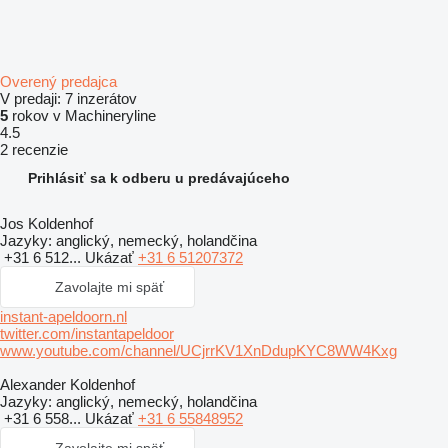
Overený predajca
V predaji:
7 inzerátov
5
rokov v Machineryline
4.5
2 recenzie
Prihlásiť sa k odberu u predávajúceho
Jos Koldenhof
Jazyky:
anglický, nemecký, holandčina
+31 6 512...
Ukázať
+31 6 51207372
Zavolajte mi späť
instant-apeldoorn.nl
twitter.com/instantapeldoor
www.youtube.com/channel/UCjrrKV1XnDdupKYC8WW4Kxg
Alexander Koldenhof
Jazyky:
anglický, nemecký, holandčina
+31 6 558...
Ukázať
+31 6 55848952