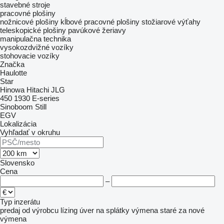
stavebné stroje
pracovné plošiny
nožnicové plošiny
kĺbové pracovné plošiny
stožiarové výťahy
teleskopické plošiny
pavúkové žeriavy
manipulačna technika
vysokozdvižné vozíky
stohovacie vozíky
Značka
Haulotte
Star
Hinowa
Hitachi
JLG
450
1930
E-series
Sinoboom
Still
EGV
Lokalizácia
Vyhľadať v okruhu
Slovensko
Cena
–
Typ inzerátu
predaj
od výrobcu
lízing
úver
na splátky
výmena staré za nové
výmena