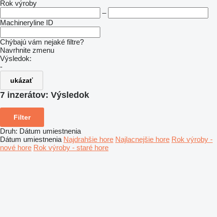
Rok výroby
–
Machineryline ID
Chýbajú vám nejaké filtre?
Navrhnite zmenu
Výsledok:
-
ukázať
7 inzerátov:
Výsledok
Filter
Druh
:
Dátum umiestnenia
Dátum umiestnenia
Najdrahšie hore
Najlacnejšie hore
Rok výroby -
nové hore
Rok výroby - staré hore