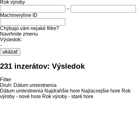
Rok výroby
–
Machineryline ID
Chýbajú vám nejaké filtre?
Navrhnite zmenu
Výsledok:
-
ukázať
231 inzerátov:
Výsledok
Filter
Druh
:
Dátum umiestnenia
Dátum umiestnenia
Najdrahšie hore
Najlacnejšie hore
Rok
výroby - nové hore
Rok výroby - staré hore