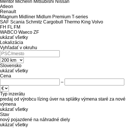
Meritor
Michelin
Mitsubishi
Nissan
Atleon
Renault
Magnum
Midliner
Midlum
Premium
T-series
SAF
Scania
Schmitz Cargobull
Thermo King
Volvo
FH
FL
FM
WABCO
Waeco
ZF
ukázať všetky
Lokalizácia
Vyhľadať v okruhu
Slovensko
ukázať všetky
Cena
–
Typ inzerátu
predaj
od výrobcu
lízing
úver
na splátky
výmena staré za nové
výmena
ukázať všetky
Stav
nový
pojazdené
na náhradné diely
ukázať všetky