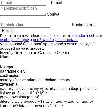
E-mail
Správa
Kontrolný kód
Kliknutím sem vyjadrujete súhlas s našimi
zásadami ochrany
osobných údajov
a
používateľskými dohodami
.
Vaše osobné údaje budú spracované s cieľom poskytnúť
odpoveď na vašu žiadosť.
Inzeráty Dezmembrari Camioane Oltenia
Hľadaj
Kategória
náhradné diely
časti motora
motory
kľukové hriadele
turbokompresory
zavesenia
nápravy
listové pružiny
výložníky
tlmiče
náboje
polovičné
listové pružiny
reakčné tyče
prevodové ústrojenstvá
diferenciály
prevodovky
hnacie nápravy
zadné nápravy
kardanové hriadele
prevodové skrine