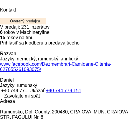
Kontakt
Overený predajca
V predaji:
231 inzerátov
6
rokov v Machineryline
15
rokov na trhu
Prihlásiť sa k odberu u predávajúceho
Razvan
Jazyky:
nemecký, rumunský, anglický
www.facebook.com/Dezmembrari-Camioane-Oltenia-
627055261093075/
Daniel
Jazyky:
rumunský
+40 744 77...
Ukázať
+40 744 779 151
Zavolajte mi späť
Adresa
Rumunsko, Dolj County, 200480, CRAIOVA, MUN. CRAIOVA
STR. FAGULUI Nr. 8