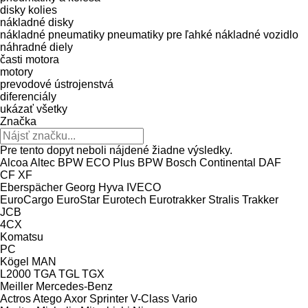
disky kolies
nákladné disky
nákladné pneumatiky
pneumatiky pre ľahké nákladné vozidlo
náhradné diely
časti motora
motory
prevodové ústrojenstvá
diferenciály
ukázať všetky
Značka
Pre tento dopyt neboli nájdené žiadne výsledky.
Alcoa
Altec
BPW ECO Plus
BPW
Bosch
Continental
DAF
CF
XF
Eberspächer
Georg
Hyva
IVECO
EuroCargo
EuroStar
Eurotech
Eurotrakker
Stralis
Trakker
JCB
4CX
Komatsu
PC
Kögel
MAN
L2000
TGA
TGL
TGX
Meiller
Mercedes-Benz
Actros
Atego
Axor
Sprinter
V-Class
Vario