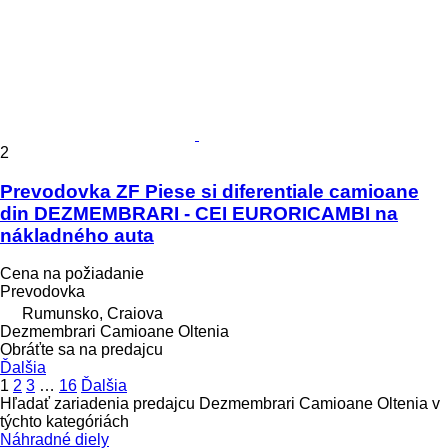
2
Prevodovka ZF Piese si diferentiale camioane
din DEZMEMBRARI - CEI EURORICAMBI na
nákladného auta
Cena na požiadanie
Prevodovka
Rumunsko, Craiova
Dezmembrari Camioane Oltenia
Obráťte sa na predajcu
Ďalšia
1
2
3
…
16
Ďalšia
Hľadať zariadenia predajcu Dezmembrari Camioane Oltenia v
týchto kategóriách
Náhradné diely