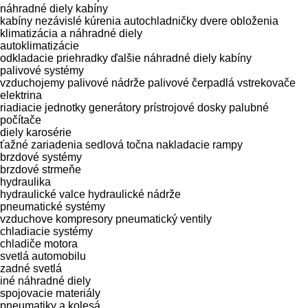
náhradné diely kabíny
kabíny
nezávislé kúrenia
autochladničky
dvere
obloženia
klimatizácia a náhradné diely
autoklimatizácie
odkladacie priehradky
ďalšie náhradné diely kabíny
palivové systémy
vzduchojemy
palivové nádrže
palivové čerpadlá
vstrekovače
elektrina
riadiacie jednotky
generátory
prístrojové dosky
palubné
počítače
diely karosérie
ťažné zariadenia
sedlová točna
nakladacie rampy
brzdové systémy
brzdové strmeňe
hydraulika
hydraulické valce
hydraulické nádrže
pneumatické systémy
vzduchove kompresory
pneumatický ventily
chladiacie systémy
chladiče motora
svetlá automobilu
zadné svetlá
iné náhradné diely
spojovacie materiály
pneumatiky a kolesá