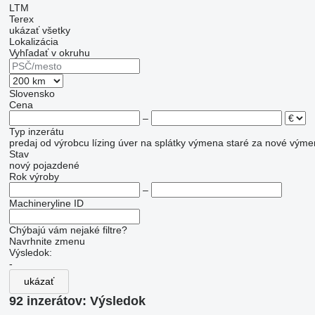
LTM
Terex
ukázať všetky
Lokalizácia
Vyhľadať v okruhu
Slovensko
Cena
–
Typ inzerátu
predaj
od výrobcu
lízing
úver
na splátky
výmena staré za nové
výme
Stav
nový
pojazdené
Rok výroby
–
Machineryline ID
Chýbajú vám nejaké filtre?
Navrhnite zmenu
Výsledok:
-
ukázať
92 inzerátov:
Výsledok