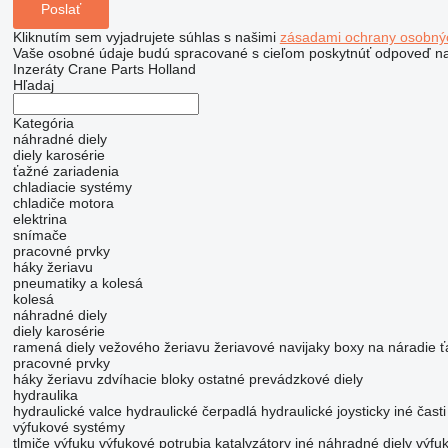
Kliknutím sem vyjadrujete súhlas s našimi
zásadami ochrany osobný
Vaše osobné údaje budú spracované s cieľom poskytnúť odpoveď na
Inzeráty Crane Parts Holland
Hľadaj
Kategória
náhradné diely
diely karosérie
ťažné zariadenia
chladiacie systémy
chladiče motora
elektrina
snímače
pracovné prvky
háky žeriavu
pneumatiky a kolesá
kolesá
náhradné diely
diely karosérie
ramená
diely vežového žeriavu
žeriavové navijaky
boxy na náradie
ť
pracovné prvky
háky žeriavu
zdvíhacie bloky
ostatné prevádzkové diely
hydraulika
hydraulické valce
hydraulické čerpadlá
hydraulické joysticky
iné časti
výfukové systémy
tlmiče výfuku
výfukové potrubia
katalyzátory
iné náhradné diely výf