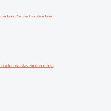
nové hore
Rok výroby - staré hore
onsoles na stavebného stroja