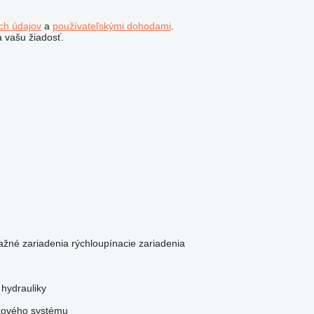
ch údajov
a
používateľskými dohodami
.
 vašu žiadosť.
ažné zariadenia
rýchloupínacie zariadenia
 hydrauliky
ukového systému