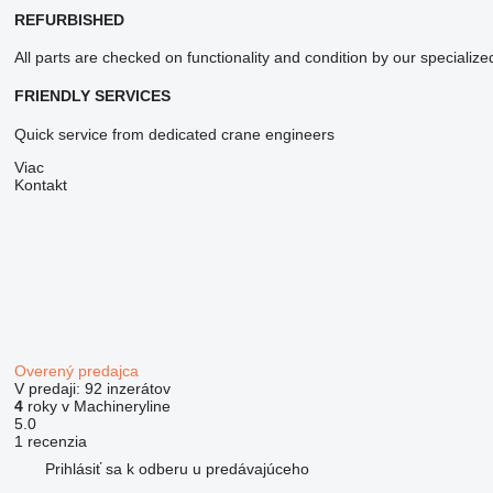
REFURBISHED
All parts are checked on functionality and condition by our specializ
FRIENDLY SERVICES
Quick service from dedicated crane engineers
Viac
Kontakt
Overený predajca
V predaji:
92 inzerátov
4
roky v Machineryline
5.0
1 recenzia
Prihlásiť sa k odberu u predávajúceho