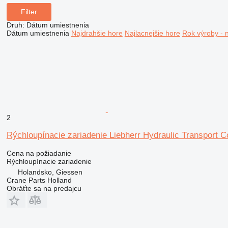
Filter
Druh
:
Dátum umiestnenia
Dátum umiestnenia
Najdrahšie hore
Najlacnejšie hore
Rok výroby - 
2
Rýchloupínacie zariadenie Liebherr Hydraulic Transport C
Cena na požiadanie
Rýchloupínacie zariadenie
Holandsko, Giessen
Crane Parts Holland
Obráťte sa na predajcu