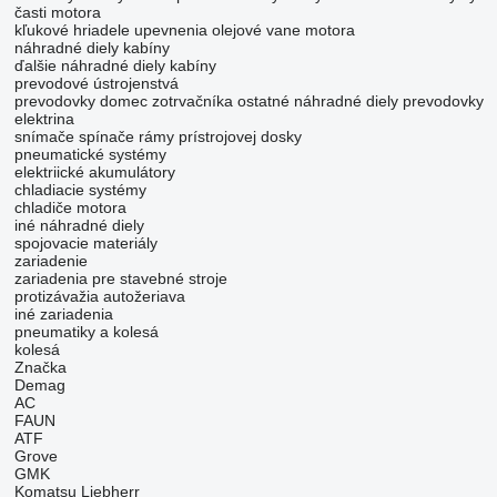
časti motora
kľukové hriadele
upevnenia
olejové vane motora
náhradné diely kabíny
ďalšie náhradné diely kabíny
prevodové ústrojenstvá
prevodovky
domec zotrvačníka
ostatné náhradné diely prevodovky
elektrina
snímače
spínače
rámy prístrojovej dosky
pneumatické systémy
elektriické akumulátory
chladiacie systémy
chladiče motora
iné náhradné diely
spojovacie materiály
zariadenie
zariadenia pre stavebné stroje
protizávažia autožeriava
iné zariadenia
pneumatiky a kolesá
kolesá
Značka
Demag
AC
FAUN
ATF
Grove
GMK
Komatsu
Liebherr