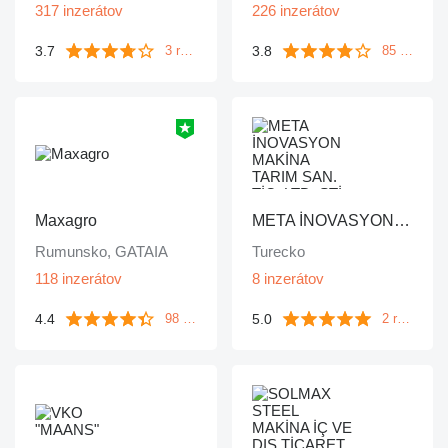
317 inzerátov
226 inzerátov
3.7
3.8
3 recenzie
85 recenzií
Maxagro
META İNOVASYON MAKİNA TARIM SAN. TİC. LTD. ŞTİ.
Rumunsko, GATAIA
Turecko
118 inzerátov
8 inzerátov
4.4
5.0
98 recenzií
2 recenzie