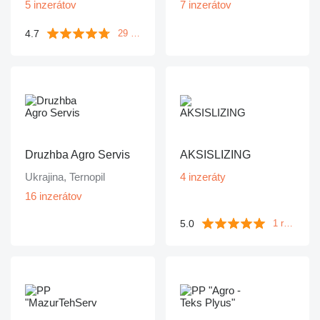
5 inzerátov
7 inzerátov
4.7
29 recenzií
Druzhba Agro Servis
AKSISLIZING
Ukrajina, Ternopil
4 inzeráty
16 inzerátov
5.0
1 recenzia