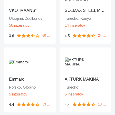
VKO "MAANS"
SOLMAX STEEL MAKİNA İÇ VE DIŞ TİCARET LTD. ŞTİ.
Ukrajina, Zdolbunov
Turecko, Konya
50 inzerátov
14 inzerátov
3.6
4.5
60 recenzií
24 recenzií
Emmarol
AKTÜRK MAKİNA
Poľsko, Głobino
Turecko
5 inzerátov
5 inzerátov
4.4
4.4
53 recenzií
18 recenzií