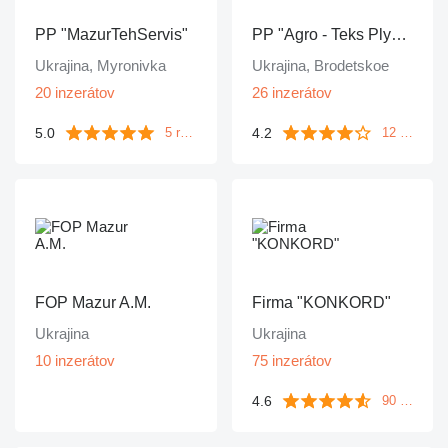
PP "MazurTehServis"
PP "Agro - Teks Plyus"
Ukrajina, Myronivka
Ukrajina, Brodetskoe
20 inzerátov
26 inzerátov
5.0
4.2
5 recenzií
12 recenzií
FOP Mazur A.M.
Firma "KONKORD"
Ukrajina
Ukrajina
10 inzerátov
75 inzerátov
4.6
90 recenzií