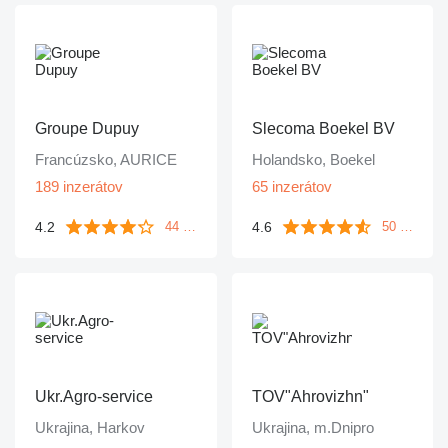
Groupe Dupuy
Slecoma Boekel BV
Francúzsko, AURICE
Holandsko, Boekel
189 inzerátov
65 inzerátov
4.2
4.6
44 recenzií
50 recenzií
Ukr.Agro-service
TOV"Ahrovizhn"
Ukrajina, Harkov
Ukrajina, m.Dnipro