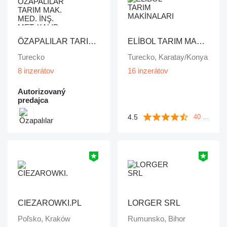
ÖZAPALILAR TARIM MAK. MED. İNŞ. MET. KALIP DÖKÜM SAN. LTD. ŞTİ.
ELİBOL TARIM MAKİNALARI
Turecko
Turecko, Karatay/Konya
8 inzerátov
16 inzerátov
Autorizovaný
predajca
4.5
40 recenzií
CIEZAROWKI.PL
LORGER SRL
Poľsko, Kraków
Rumunsko, Bihor