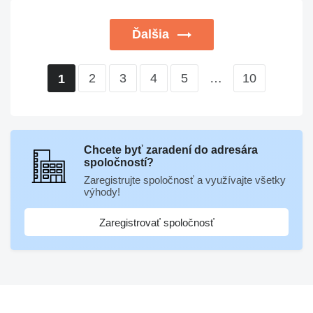
Ďalšia
2
3
4
5
…
10
1
Chcete byť zaradení do adresára
spoločností?
Zaregistrujte spoločnosť a využívajte všetky
výhody!
Zaregistrovať spoločnosť