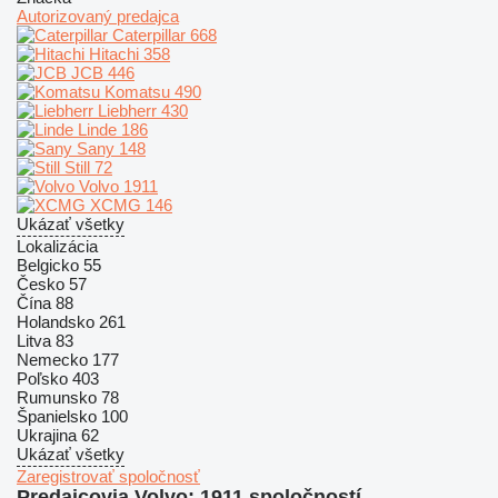
Autorizovaný predajca
Caterpillar
668
Hitachi
358
JCB
446
Komatsu
490
Liebherr
430
Linde
186
Sany
148
Still
72
Volvo
1911
XCMG
146
Ukázať všetky
Lokalizácia
Belgicko
55
Česko
57
Čína
88
Holandsko
261
Litva
83
Nemecko
177
Poľsko
403
Rumunsko
78
Španielsko
100
Ukrajina
62
Ukázať všetky
Zaregistrovať spoločnosť
Predajcovia Volvo: 1911 spoločností