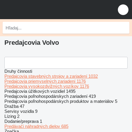
Predajcovia Volvo
Druhy činnosti
Predajcovia stavebných strojov a zariadení
1032
Predajcovia priemyselných zariadení
1176
Predajcovia vysokozdvižných vozíkov
1176
Predajcovia úžitkových vozidiel
1495
Predajcovia poľnohospodárskych zariadení
419
Predajcovia poľnohospodárskych produktov a materiálov
5
Dražba
47
Servisy vozidla
9
Lízing
2
Dodanie/preprava
1
Predávači náhradných dielov
685
Značka