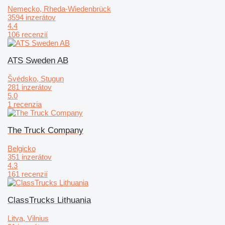
Nemecko, Rheda-Wiedenbrück
3594 inzerátov
4.4
106 recenzií
ATS Sweden AB
Švédsko, Stugun
281 inzerátov
5.0
1 recenzia
The Truck Company
Belgicko
351 inzerátov
4.3
161 recenzií
ClassTrucks Lithuania
Litva, Vilnius