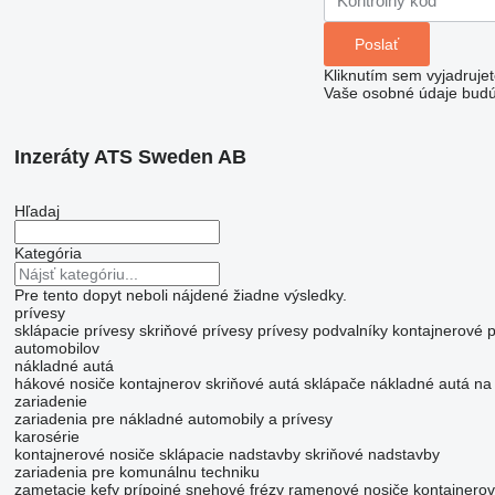
Kliknutím sem vyjadruje
Vaše osobné údaje budú
Inzeráty ATS Sweden AB
Hľadaj
Kategória
Pre tento dopyt neboli nájdené žiadne výsledky.
prívesy
sklápacie prívesy
skriňové prívesy
prívesy podvalníky
kontajnerové p
automobilov
nákladné autá
hákové nosiče kontajnerov
skriňové autá
sklápače
nákladné autá na 
zariadenie
zariadenia pre nákladné automobily a prívesy
karosérie
kontajnerové nosiče
sklápacie nadstavby
skriňové nadstavby
zariadenia pre komunálnu techniku
zametacie kefy
prípojné snehové frézy
ramenové nosiče kontajnerov