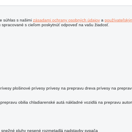
te súhlas s našimi
zásadami ochrany osobných údajov
a
používateľský
 spracované s cieľom poskytnúť odpoveď na vašu žiadosť.
rívesy
plošinové prívesy
prívesy na prepravu dreva
prívesy na preprav
prepravu obilia
chladiarenské autá
nákladné vozidlá na prepravu auto
snežné pluhy
nesené rozmetadlá
nadstavby sypača