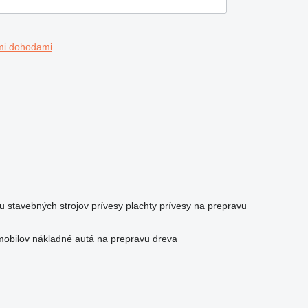
mi dohodami
.
u stavebných strojov
prívesy plachty
prívesy na prepravu
mobilov
nákladné autá na prepravu dreva