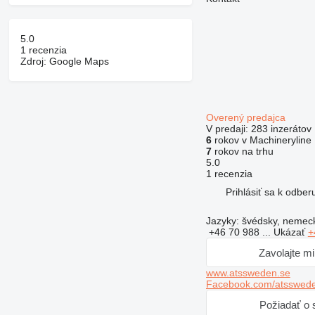
5.0
1 recenzia
Zdroj: Google Maps
Overený predajca
V predaji:
283 inzerátov
6
rokov v Machineryline
7
rokov na trhu
5.0
1 recenzia
Prihlásiť sa k odbe
Jazyky:
švédsky, nemecký
+46 70 988 ...
Ukázať
+
Zavolajte m
www.atssweden.se
Facebook.com/atsswed
Požiadať o s