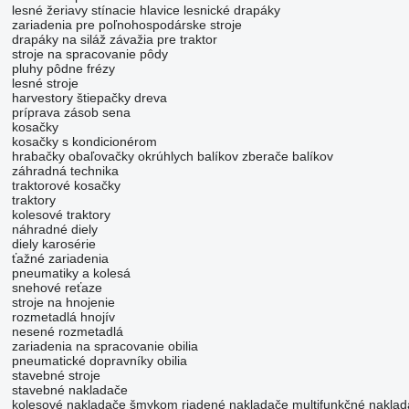
lesné žeriavy
stínacie hlavice
lesnické drapáky
zariadenia pre poľnohospodárske stroje
drapáky na siláž
závažia pre traktor
stroje na spracovanie pôdy
pluhy
pôdne frézy
lesné stroje
harvestory
štiepačky dreva
príprava zásob sena
kosačky
kosačky s kondicionérom
hrabačky
obaľovačky okrúhlych balíkov
zberače balíkov
záhradná technika
traktorové kosačky
traktory
kolesové traktory
náhradné diely
diely karosérie
ťažné zariadenia
pneumatiky a kolesá
snehové reťaze
stroje na hnojenie
rozmetadlá hnojív
nesené rozmetadlá
zariadenia na spracovanie obilia
pneumatické dopravníky obilia
stavebné stroje
stavebné nakladače
kolesové nakladače
šmykom riadené nakladače
multifunkčné nakla