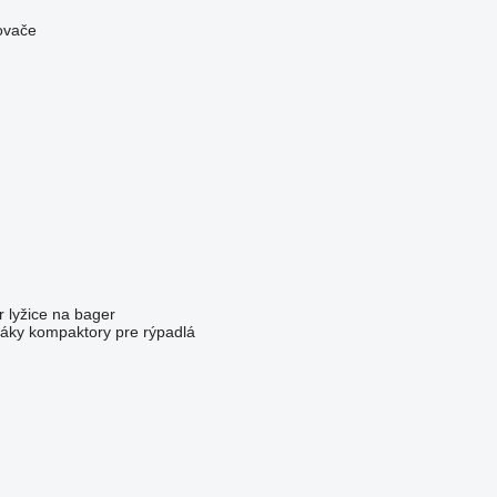
ovače
r
lyžice na bager
áky
kompaktory pre rýpadlá