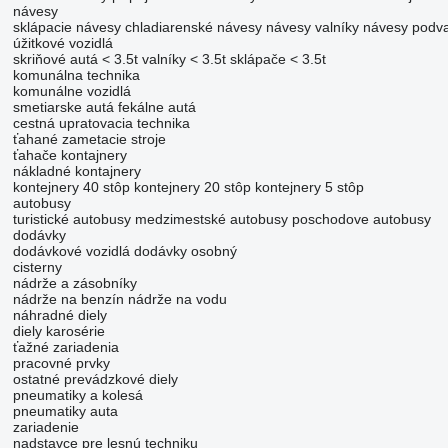
návesy
sklápacie návesy
chladiarenské návesy
návesy valníky
návesy podva
úžitkové vozidlá
skriňové autá < 3.5t
valníky < 3.5t
sklápače < 3.5t
komunálna technika
komunálne vozidlá
smetiarske autá
fekálne autá
cestná upratovacia technika
ťahané zametacie stroje
ťahače
kontajnery
nákladné kontajnery
kontejnery 40 stôp
kontejnery 20 stôp
kontejnery 5 stôp
autobusy
turistické autobusy
medzimestské autobusy
poschodove autobusy
dodávky
dodávkové vozidlá
dodávky osobný
cisterny
nádrže a zásobníky
nádrže na benzín
nádrže na vodu
náhradné diely
diely karosérie
ťažné zariadenia
pracovné prvky
ostatné prevádzkové diely
pneumatiky a kolesá
pneumatiky auta
zariadenie
nadstavce pre lesnú techniku