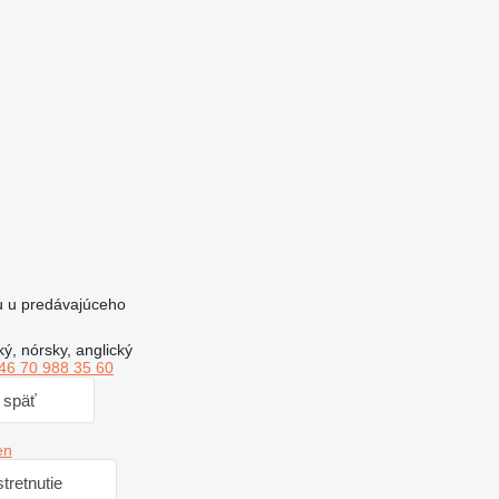
ru u predávajúceho
, nórsky, anglický
46 70 988 35 60
i späť
en
tretnutie