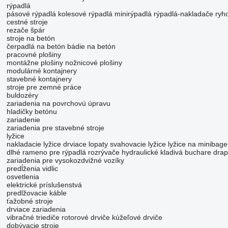
rýpadlá
pásové rýpadlá
kolesové rýpadlá
minirýpadlá
rýpadlá-nakladače
ryh
cestné stroje
rezače špár
stroje na betón
čerpadlá na betón
bádie na betón
pracovné plošiny
montážne plošiny
nožnicové plošiny
modulárné kontajnery
stavebné kontajnery
stroje pre zemné práce
buldozéry
zariadenia na povrchovú úpravu
hladičky betónu
zariadenie
zariadenia pre stavebné stroje
lyžice
nakladacie lyžice
drviace lopaty
svahovacie lyžice
lyžice na minibage
dlhé rameno pre rýpadlá
rozrývače
hydraulické kladivá
buchare
drap
zariadenia pre vysokozdvižné vozíky
predĺženia vidlic
osvetlenia
elektrické príslušenstvá
predlžovacie káble
ťažobné stroje
drviace zariadenia
vibračné triediče
rotorové drviče
kúžeľové drviče
dobývacie stroje