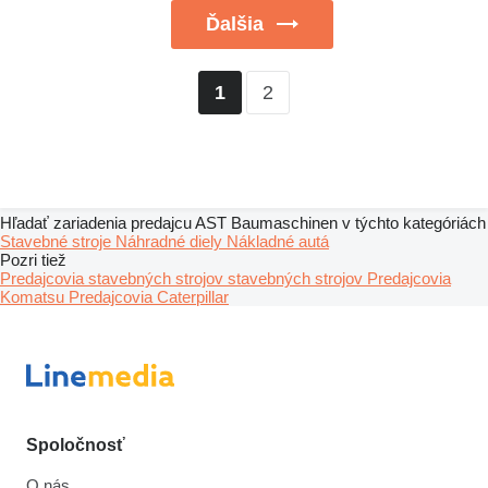
Ďalšia
2
1
Hľadať zariadenia predajcu AST Baumaschinen v týchto kategóriách
Stavebné stroje
Náhradné diely
Nákladné autá
Pozri tiež
Predajcovia stavebných strojov stavebných strojov
Predajcovia
Komatsu
Predajcovia Caterpillar
Spoločnosť
O nás