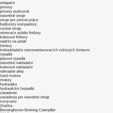
sklápače
prívesy
prívesy podvozok
stavebné stroje
stroje pre zemné práce
buldozéry
kompaktory
cestné stroje
ohrievače asfaltu
finišery
kolesové finišery
nádrže na asfalt
žeriavy
truboukladače
samonastavovacích vežových žeriavov
rýpadlá
pásové rýpadlá
stavebné nakladače
kolesové nakladače
náhradné diely
časti motora
motory
hydraulika
hydraulické čerpadlá
zariadenie
zariadenia pre stavebné stroje
rozrývače
Značka
Benninghoven
Breining
Caterpillar