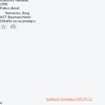
Kolesový nakladač
1990
Palivo
diesel
Nemecko, Burg
AST Baumaschinen
Obráťte sa na predajcu
buldozér Komatsu D65 PX 12
4