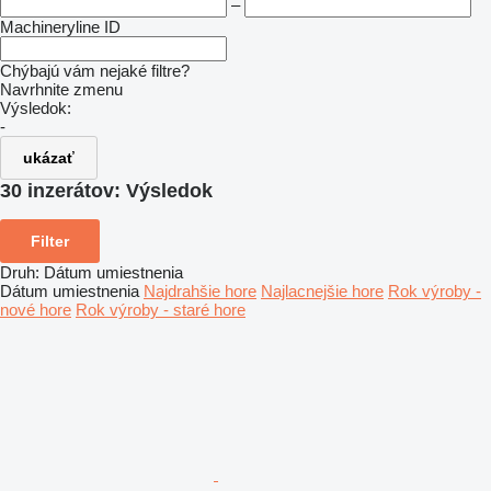
–
Machineryline ID
Chýbajú vám nejaké filtre?
Navrhnite zmenu
Výsledok:
-
ukázať
30 inzerátov:
Výsledok
Filter
Druh
:
Dátum umiestnenia
Dátum umiestnenia
Najdrahšie hore
Najlacnejšie hore
Rok výroby -
nové hore
Rok výroby - staré hore