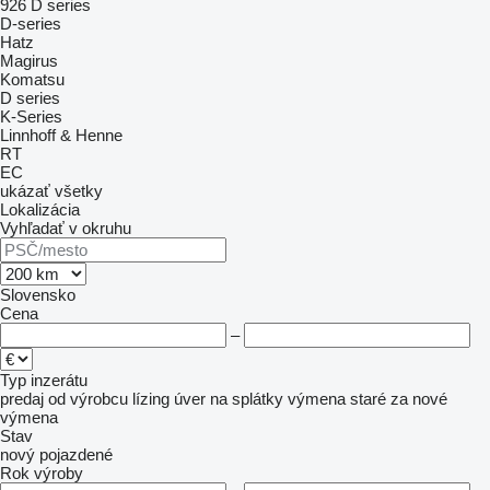
926
D series
D-series
Hatz
Magirus
Komatsu
D series
K-Series
Linnhoff & Henne
RT
EC
ukázať všetky
Lokalizácia
Vyhľadať v okruhu
Slovensko
Cena
–
Typ inzerátu
predaj
od výrobcu
lízing
úver
na splátky
výmena staré za nové
výmena
Stav
nový
pojazdené
Rok výroby