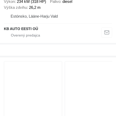
Výkon
234 kW (318 HP)
Palivo
diesel
Výška zdvihu
26,2 m
Estónsko, Lääne-Harju Vald
KB AUTO EESTI OÜ