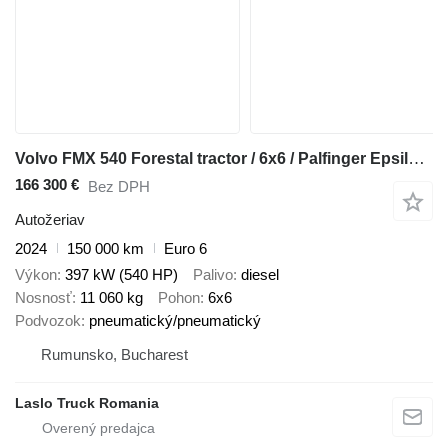
Volvo FMX 540 Forestal tractor / 6x6 / Palfinger Epsilon S300L98 crane
166 300 €
Bez DPH
Autožeriav
2024
150 000 km
Euro 6
Výkon
397 kW (540 HP)
Palivo
diesel
Nosnosť
11 060 kg
Pohon
6x6
Podvozok
pneumatický/pneumatický
Rumunsko, Bucharest
Laslo Truck Romania