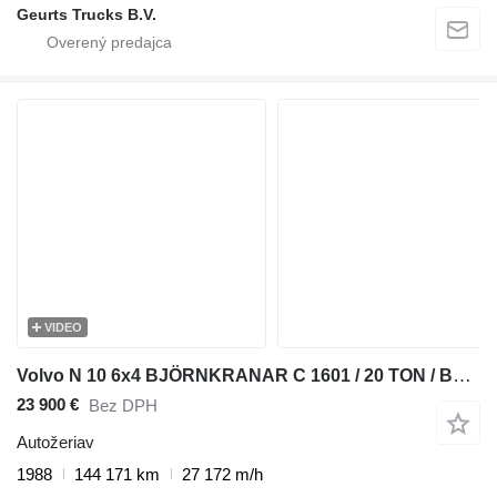
Geurts Trucks B.V.
VIDEO
Volvo N 10 6x4 BJÖRNKRANAR C 1601 / 20 TON / BOOM 26,2 + JIB
23 900 €
Bez DPH
Autožeriav
1988
144 171 km
27 172 m/h