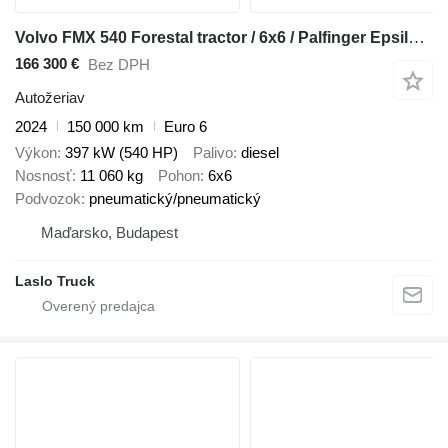
Volvo FMX 540 Forestal tractor / 6x6 / Palfinger Epsilon S300L98 crane
166 300 €
Bez DPH
Autožeriav
2024
150 000 km
Euro 6
Výkon
397 kW (540 HP)
Palivo
diesel
Nosnosť
11 060 kg
Pohon
6x6
Podvozok
pneumatický/pneumatický
Maďarsko, Budapest
Laslo Truck