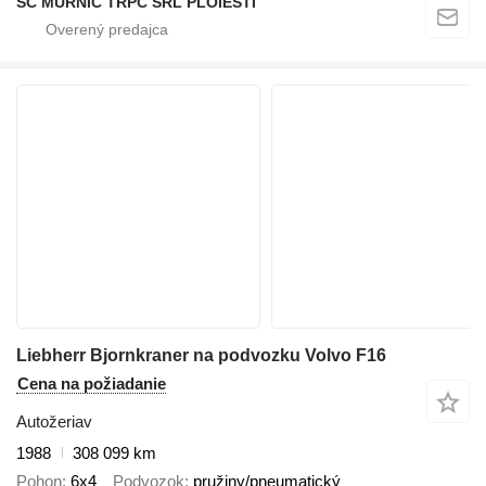
SC MURNIC TRPC SRL PLOIESTI
Liebherr Bjornkraner na podvozku Volvo F16
Cena na požiadanie
Autožeriav
1988
308 099 km
Pohon
6x4
Podvozok
pružiny/pneumatický