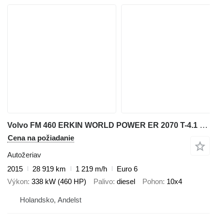
Volvo FM 460 ERKIN WORLD POWER ER 2070 T-4.1 CRANE/KRAN/KRAAN/GRUA/MON
Cena na požiadanie
Autožeriav
2015
28 919 km
1 219 m/h
Euro 6
Výkon
338 kW (460 HP)
Palivo
diesel
Pohon
10x4
Holandsko, Andelst