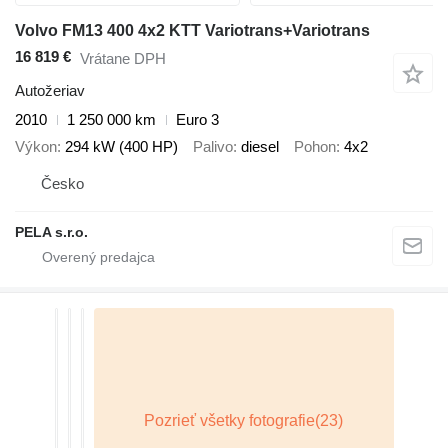
Volvo FM13 400 4x2 KTT Variotrans+Variotrans
16 819 €
Vrátane DPH
Autožeriav
2010
1 250 000 km
Euro 3
Výkon
294 kW (400 HP)
Palivo
diesel
Pohon
4x2
Česko
PELA s.r.o.