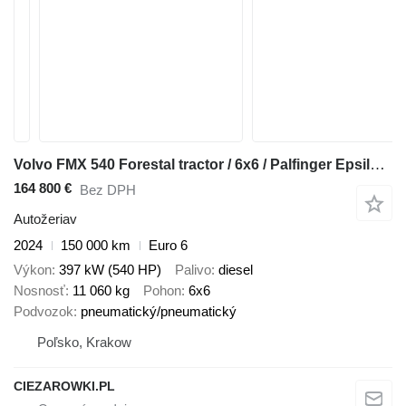
Volvo FMX 540 Forestal tractor / 6x6 / Palfinger Epsilon S300L98 crane
164 800 €
Bez DPH
Autožeriav
2024
150 000 km
Euro 6
Výkon
397 kW (540 HP)
Palivo
diesel
Nosnosť
11 060 kg
Pohon
6x6
Podvozok
pneumatický/pneumatický
Poľsko, Krakow
CIEZAROWKI.PL