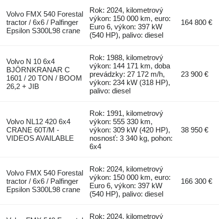
Rok: 2024, kilometrový
Volvo FMX 540 Forestal
výkon: 150 000 km, euro:
tractor / 6x6 / Palfinger
164 800 €
Euro 6, výkon: 397 kW
Epsilon S300L98 crane
(540 HP), palivo: diesel
Rok: 1988, kilometrový
Volvo N 10 6x4
výkon: 144 171 km, doba
BJÖRNKRANAR C
prevádzky: 27 172 m/h,
23 900 €
1601 / 20 TON / BOOM
výkon: 234 kW (318 HP),
26,2 + JIB
palivo: diesel
Rok: 1991, kilometrový
Volvo NL12 420 6x4
výkon: 555 330 km,
CRANE 60T/M -
výkon: 309 kW (420 HP),
38 950 €
VIDEOS AVAILABLE
nosnosť: 3 340 kg, pohon:
6x4
Rok: 2024, kilometrový
Volvo FMX 540 Forestal
výkon: 150 000 km, euro:
tractor / 6x6 / Palfinger
166 300 €
Euro 6, výkon: 397 kW
Epsilon S300L98 crane
(540 HP), palivo: diesel
Rok: 2024, kilometrový