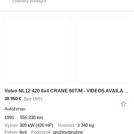
Volvo NL12 420 6x4 CRANE 60T/M - VIDEOS AVAILABLE
38 950 €
Bez DPH
Autožeriav
1991
555 330 km
Výkon
309 kW (420 HP)
Nosnosť
3 340 kg
Pohon
6x4
Podvozok
pružiny/pružiny