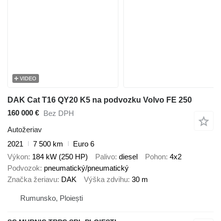
VIDEO
DAK Cat T16 QY20 K5 na podvozku Volvo FE 250
160 000 €
Bez DPH
Autožeriav
2021
7 500 km
Euro 6
Výkon
184 kW (250 HP)
Palivo
diesel
Pohon
4x2
Podvozok
pneumatický/pneumatický
Značka žeriavu
DAK
Výška zdvihu
30 m
Rumunsko, Ploiești