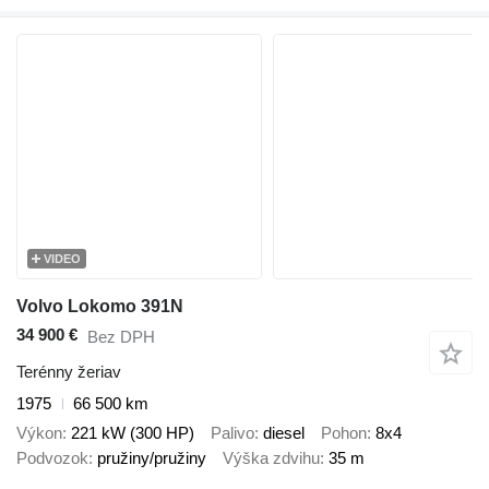
VIDEO
Volvo Lokomo 391N
34 900 €
Bez DPH
Terénny žeriav
1975
66 500 km
Výkon
221 kW (300 HP)
Palivo
diesel
Pohon
8x4
Podvozok
pružiny/pružiny
Výška zdvihu
35 m