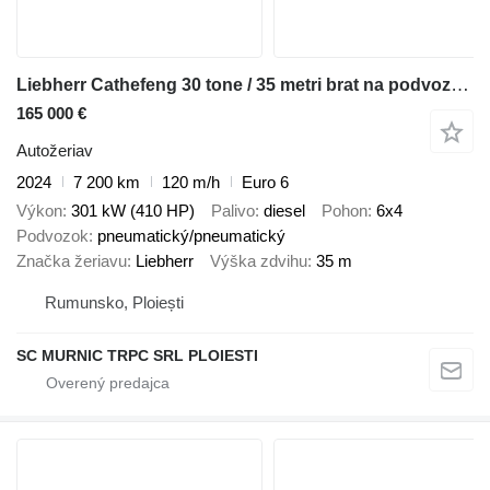
Liebherr Cathefeng 30 tone / 35 metri brat na podvozku Volvo FM11 - CAT 30 tone/ 35 metri
165 000 €
Autožeriav
2024
7 200 km
120 m/h
Euro 6
Výkon
301 kW (410 HP)
Palivo
diesel
Pohon
6x4
Podvozok
pneumatický/pneumatický
Značka žeriavu
Liebherr
Výška zdvihu
35 m
Rumunsko, Ploiești
SC MURNIC TRPC SRL PLOIESTI