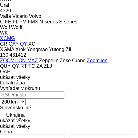
Ural
4320
Valla
Vicario
Volvo
C
FE
FL
FM
FMX
N-series
S-series
Wolf
Wolff
WK
XCMG
GR
QAY
QY
XC
XGMA
Xrok
Yongmao
Yutong
ZIL
130
431412
ZOOMLION-MAZ
Zeppelin
Zoke Crane
Zoomlion
QUY
QY
RT
TC
ZA
ZLJ
ÖAF
ukázať všetky
Lokalizácia
Vyhľadať v okruhu
Slovensko
iné
Ukrajina
ukázať všetky
ukázať všetky
Cena