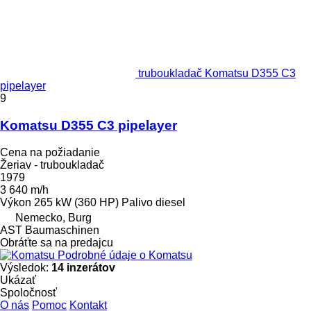
truboukladač Komatsu D355 C3
pipelayer
9
Komatsu D355 C3 pipelayer
Cena na požiadanie
Žeriav - truboukladač
1979
3 640 m/h
Výkon
265 kW (360 HP)
Palivo
diesel
Nemecko, Burg
AST Baumaschinen
Obráťte sa na predajcu
Podrobné údaje o Komatsu
Výsledok:
14 inzerátov
Ukázať
Spoločnosť
O nás
Pomoc
Kontakt