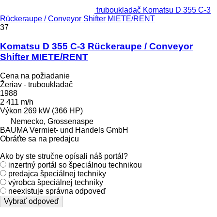
truboukladač Komatsu D 355 C-3
Rückeraupe / Conveyor Shifter MIETE/RENT
37
Komatsu D 355 C-3 Rückeraupe / Conveyor
Shifter MIETE/RENT
Cena na požiadanie
Žeriav - truboukladač
1988
2 411 m/h
Výkon
269 kW (366 HP)
Nemecko, Grossenaspe
BAUMA Vermiet- und Handels GmbH
Obráťte sa na predajcu
Ako by ste stručne opísali náš portál?
inzertný portál so špeciálnou technikou
predajca špeciálnej techniky
výrobca špeciálnej techniky
neexistuje správna odpoveď
Vybrať odpoveď