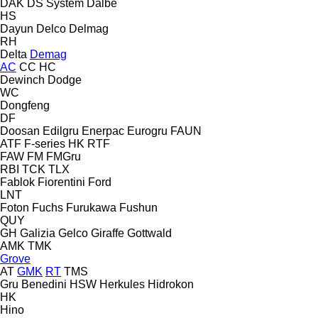
DAK
DS System
Dalbe
HS
Dayun
Delco
Delmag
RH
Delta
Demag
AC
CC
HC
Dewinch
Dodge
WC
Dongfeng
DF
Doosan
Edilgru
Enerpac
Eurogru
FAUN
ATF
F-series
HK
RTF
FAW
FM
FMGru
RBI
TCK
TLX
Fablok
Fiorentini
Ford
LNT
Foton
Fuchs
Furukawa
Fushun
QUY
GH
Galizia
Gelco
Giraffe
Gottwald
AMK
TMK
Grove
AT
GMK
RT
TMS
Gru Benedini
HSW
Herkules
Hidrokon
HK
Hino