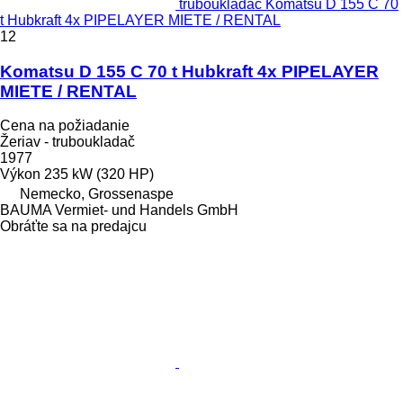
truboukladač Komatsu D 155 C 70
t Hubkraft 4x PIPELAYER MIETE / RENTAL
12
Komatsu D 155 C 70 t Hubkraft 4x PIPELAYER
MIETE / RENTAL
Cena na požiadanie
Žeriav - truboukladač
1977
Výkon
235 kW (320 HP)
Nemecko, Grossenaspe
BAUMA Vermiet- und Handels GmbH
Obráťte sa na predajcu