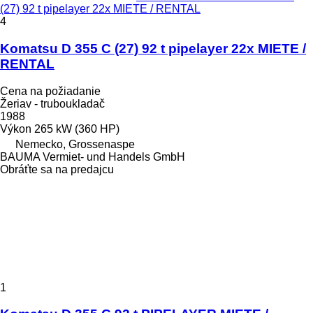
(27) 92 t pipelayer 22x MIETE / RENTAL
4
Komatsu D 355 C (27) 92 t pipelayer 22x MIETE /
RENTAL
Cena na požiadanie
Žeriav - truboukladač
1988
Výkon
265 kW (360 HP)
Nemecko, Grossenaspe
BAUMA Vermiet- und Handels GmbH
Obráťte sa na predajcu
1