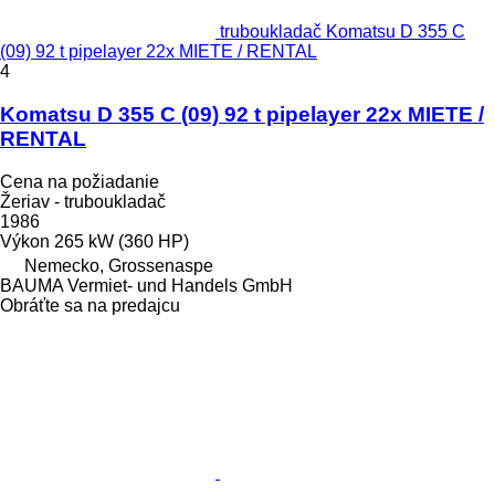
truboukladač Komatsu D 355 C
(09) 92 t pipelayer 22x MIETE / RENTAL
4
Komatsu D 355 C (09) 92 t pipelayer 22x MIETE /
RENTAL
Cena na požiadanie
Žeriav - truboukladač
1986
Výkon
265 kW (360 HP)
Nemecko, Grossenaspe
BAUMA Vermiet- und Handels GmbH
Obráťte sa na predajcu