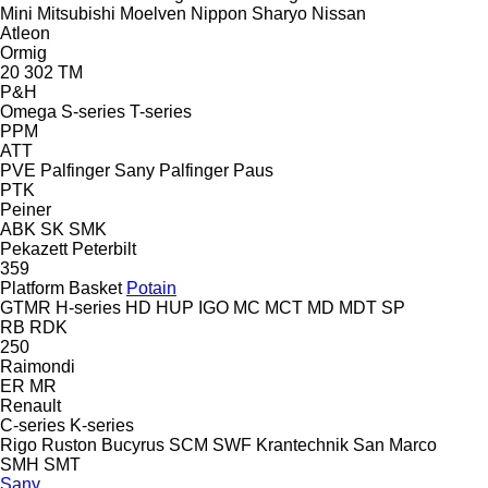
Mini
Mitsubishi
Moelven
Nippon Sharyo
Nissan
Atleon
Ormig
20
302
TM
P&H
Omega
S-series
T-series
PPM
ATT
PVE
Palfinger Sany
Palfinger
Paus
PTK
Peiner
ABK
SK
SMK
Pekazett
Peterbilt
359
Platform Basket
Potain
GTMR
H-series
HD
HUP
IGO
MC
MCT
MD
MDT
SP
RB
RDK
250
Raimondi
ER
MR
Renault
C-series
K-series
Rigo
Ruston Bucyrus
SCM
SWF Krantechnik
San Marco
SMH
SMT
Sany