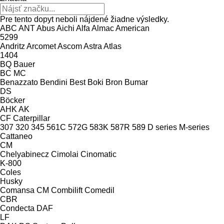
Pre tento dopyt neboli nájdené žiadne výsledky.
ABC
ANT
Abus
Aichi
Alfa
Almac
American
5299
Andritz
Arcomet
Ascom
Astra
Atlas
1404
BQ
Bauer
BC
MC
Benazzato
Bendini
Best
Boki
Bron
Bumar
DS
Böcker
AHK
AK
CF
Caterpillar
307
320
345
561C
572G
583K
587R
589
D series
M-series
Cattaneo
CM
Chelyabinecz
Cimolai
Cinomatic
K-800
Coles
Husky
Comansa CM
Combilift
Comedil
CBR
Condecta
DAF
LF