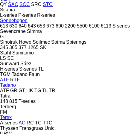
QY
SAC
SCC
SRC
STC
Scania
L-series
P-series
R-series
Sennebogen
613
630
640
643
653
673
690
2200
5500
6100
6113
S series
Sevencrane
Simma
GT
Sinotruk Howo
Soilmec
Soima
Spierings
345
365
377
1265
SK
Stahl
Sumitomo
LS
SC
Sunward
Sáez
H-series
S-series
TL
TGM
Tadano Faun
ATF
RTF
Tadano
ATF
GR
GT
HK
TG
TL
TR
Tatra
148
815
T-series
Terberg
FM
Terex
A-series
AC
RC
TC
TTC
Thyssen
Transgruas
Unic
URW