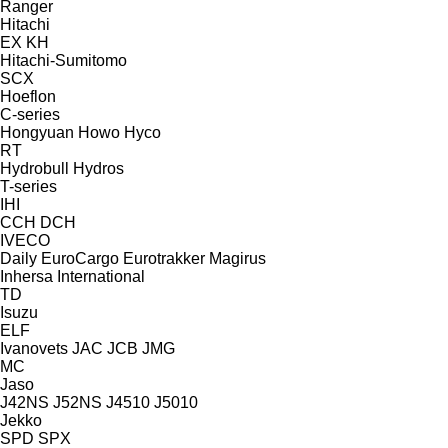
Ranger
Hitachi
EX
KH
Hitachi-Sumitomo
SCX
Hoeflon
C-series
Hongyuan
Howo
Hyco
RT
Hydrobull
Hydros
T-series
IHI
CCH
DCH
IVECO
Daily
EuroCargo
Eurotrakker
Magirus
Inhersa
International
TD
Isuzu
ELF
Ivanovets
JAC
JCB
JMG
MC
Jaso
J42NS
J52NS
J4510
J5010
Jekko
SPD
SPX