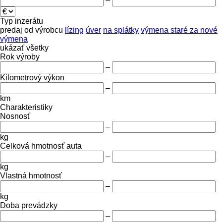
–
Typ inzerátu
predaj
od výrobcu
lízing
úver
na splátky
výmena staré za nové
výmena
ukázať všetky
Rok výroby
–
Kilometrový výkon
–
km
Charakteristiky
Nosnosť
–
kg
Celková hmotnosť auta
–
kg
Vlastná hmotnosť
–
kg
Doba prevádzky
–