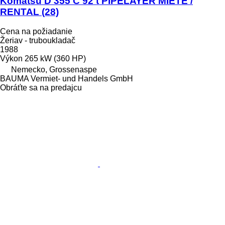
Komatsu D 355 C 92 t PIPELAYER MIETE /
RENTAL (28)
Cena na požiadanie
Žeriav - truboukladač
1988
Výkon
265 kW (360 HP)
Nemecko, Grossenaspe
BAUMA Vermiet- und Handels GmbH
Obráťte sa na predajcu