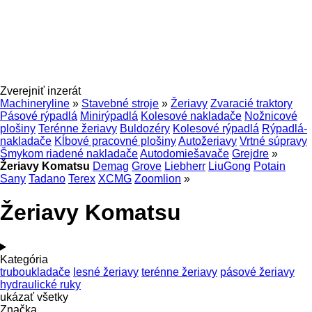
Zverejniť inzerát
Machineryline
»
Stavebné stroje
»
Žeriavy
Zvaracié traktory
Pásové rýpadlá
Minirýpadlá
Kolesové nakladače
Nožnicové
plošiny
Terénne žeriavy
Buldozéry
Kolesové rýpadlá
Rýpadlá-
nakladače
Kĺbové pracovné plošiny
Autožeriavy
Vrtné súpravy
Šmykom riadené nakladače
Autodomiešavače
Grejdre
»
Žeriavy Komatsu
Demag
Grove
Liebherr
LiuGong
Potain
Sany
Tadano
Terex
XCMG
Zoomlion
»
Žeriavy Komatsu
Kategória
truboukladače
lesné žeriavy
terénne žeriavy
pásové žeriavy
hydraulické ruky
ukázať všetky
Značka