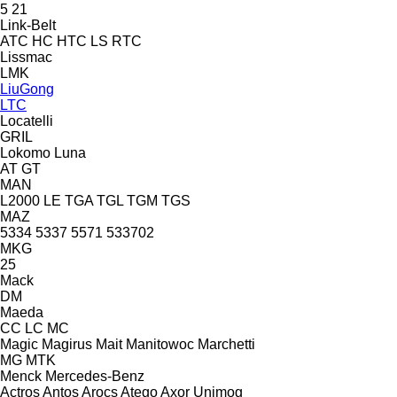
5
21
Link-Belt
ATC
HC
HTC
LS
RTC
Lissmac
LMK
LiuGong
LTC
Locatelli
GRIL
Lokomo
Luna
AT
GT
MAN
L2000
LE
TGA
TGL
TGM
TGS
MAZ
5334
5337
5571
533702
MKG
25
Mack
DM
Maeda
CC
LC
MC
Magic
Magirus
Mait
Manitowoc
Marchetti
MG
MTK
Menck
Mercedes-Benz
Actros
Antos
Arocs
Atego
Axor
Unimog