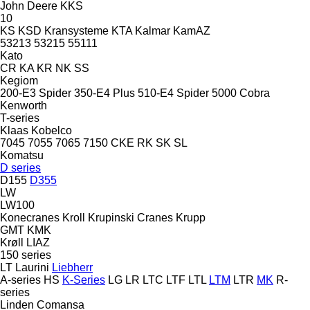
John Deere
KKS
10
KS
KSD Kransysteme
KTA
Kalmar
KamAZ
53213
53215
55111
Kato
CR
KA
KR
NK
SS
Kegiom
200-E3 Spider
350-E4 Plus
510-E4 Spider
5000 Cobra
Kenworth
T-series
Klaas
Kobelco
7045
7055
7065
7150
CKE
RK
SK
SL
Komatsu
D series
D155
D355
LW
LW100
Konecranes
Kroll
Krupinski Cranes
Krupp
GMT
KMK
Krøll
LIAZ
150 series
LT
Laurini
Liebherr
A-series
HS
K-Series
LG
LR
LTC
LTF
LTL
LTM
LTR
MK
R-
series
Linden Comansa