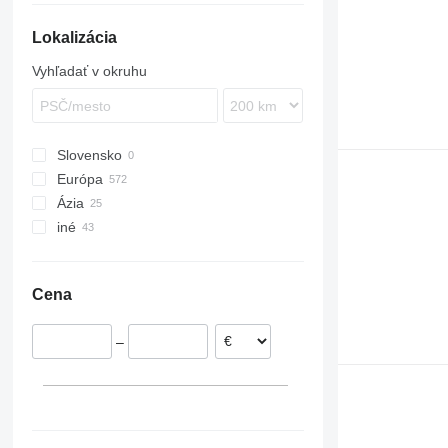
Lokalizácia
Vyhľadať v okruhu
Slovensko
Európa
Ázia
Holandsko
iné
Nemecko
Uzbekistan
Španielsko
Turecko
Ukrajina
Poľsko
Kolumbia
Cena
Veľká Británia
Moldavsko
Portugalsko
Čile
–
Nórsko
Francúzsko
ukázať všetky