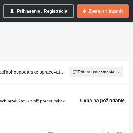
Prihlásenie / Registrácia
Zverejniť inzerát
spodárske spracovateľské stroje
Dátum umiestnenia
Cena na požiadanie
ch produktov - plnič prepravníkov