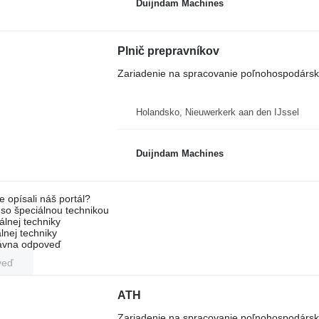
Duijndam Machines
Plnič prepravníkov
Zariadenie na spracovanie poľnohospodársky
Holandsko, Nieuwerkerk aan den IJssel
Duijndam Machines
e opísali náš portál?
l so špeciálnou technikou
álnej techniky
lnej techniky
rávna odpoveď
veď
ATH
Zariadenie na spracovanie poľnohospodársky