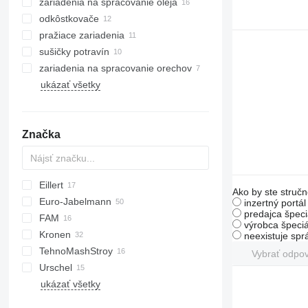
zariadenia na spracovanie oleja
odkôstkovače
pražiace zariadenia
sušičky potravín
zariadenia na spracovanie orechov
ukázať všetky
Značka
Eillert
E-series
Ako by ste stručn
Euro-Jabelmann
G-series
inzertný portá
predajca špeci
FAM
KG
výrobca špeciá
Kronen
RH
HKN
neexistuje sp
TehnoMashStroy
Vybrať odpo
Urschel
ukázať všetky