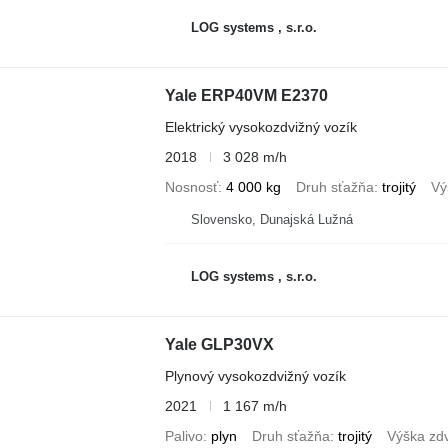
LOG systems , s.r.o.
Yale ERP40VM E2370
Elektrický vysokozdvižný vozík
2018
3 028 m/h
Nosnosť
4 000 kg
Druh sťažňa
trojitý
Vý
Slovensko, Dunajská Lužná
LOG systems , s.r.o.
Yale GLP30VX
Plynový vysokozdvižný vozík
2021
1 167 m/h
Palivo
plyn
Druh sťažňa
trojitý
Výška zd