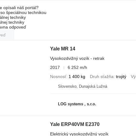
e opísali náš portál?
l so špeciálnou technikou
álnej techniky
lnej techniky
rávna odpoveď
veď
Yale MR 14
Vysokozdvižný vozík - retrak
2017
6 252 m/h
Nosnosť
1 400 kg
Druh sťažňa
trojitý
Vý
Slovensko, Dunajská Lužná
LOG systems , s.r.o.
Yale ERP40VM E2370
Elektrický vysokozdvižný vozík