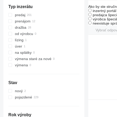
RX
Ako by ste stručn
Typ inzerátu
SXD
inzertný portá
SXH
predajca špeci
predaj
výrobca špeciá
prenájom
neexistuje sp
dražba
Vybrať odpo
od výrobcu
lízing
úver
na splátky
výmena staré za nové
výmena
Stav
nový
pojazdené
Rok výroby