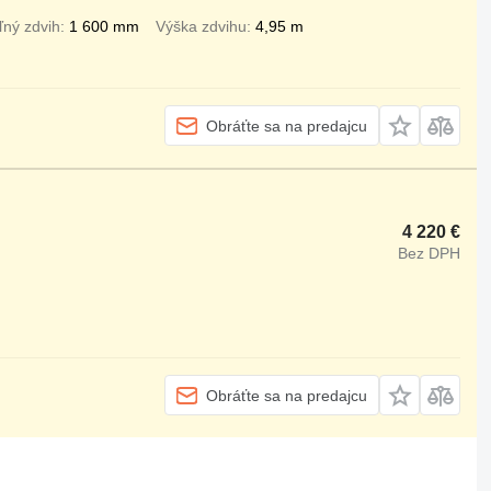
ľný zdvih
1 600 mm
Výška zdvihu
4,95 m
Obráťte sa na predajcu
4 220 €
Bez DPH
Obráťte sa na predajcu