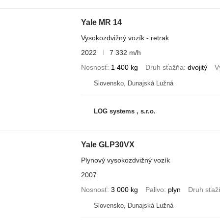
Yale MR 14
Vysokozdvižný vozík - retrak
2022
7 332 m/h
Nosnosť
1 400 kg
Druh sťažňa
dvojitý
V
Slovensko, Dunajská Lužná
LOG systems , s.r.o.
Yale GLP30VX
Plynový vysokozdvižný vozík
2007
Nosnosť
3 000 kg
Palivo
plyn
Druh sťaž
Slovensko, Dunajská Lužná