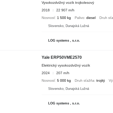
Vysokozdvižný vozík trojkolesový
2018
22 907 m/h
Nosnosť
1 500 kg
Palivo
diesel
Druh sť
Slovensko, Dunajská Lužná
LOG systems , s.r.o.
Yale ERP50VME2570
Elektrický vysokozdvižný vozík
2024
207 m/h
Nosnosť
5 000 kg
Druh sťažňa
trojitý
Vý
Slovensko, Dunajská Lužná
LOG systems , s.r.o.