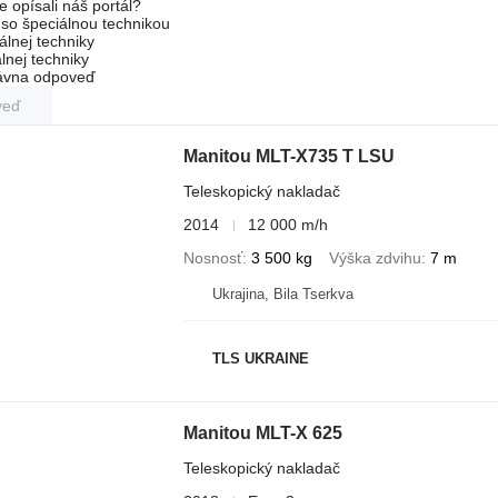
e opísali náš portál?
l so špeciálnou technikou
álnej techniky
lnej techniky
rávna odpoveď
veď
Manitou MLT-X735 T LSU
Teleskopický nakladač
2014
12 000 m/h
Nosnosť
3 500 kg
Výška zdvihu
7 m
Ukrajina, Bila Tserkva
TLS UKRAINE
Manitou MLT-X 625
Teleskopický nakladač