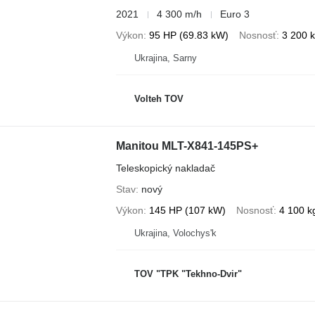
2021
4 300 m/h
Euro 3
Výkon
95 HP (69.83 kW)
Nosnosť
3 200 
Ukrajina, Sarny
Volteh TOV
Manitou MLT-X841-145PS+
Teleskopický nakladač
Stav
nový
Výkon
145 HP (107 kW)
Nosnosť
4 100 k
Ukrajina, Volochys'k
TOV "TPK "Tekhno-Dvir"