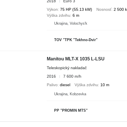
2018
Euro 3
Výkon
75 HP (55.13 kW)
Nosnosť
2 500 
Výška zdvihu
6 m
Ukrajina, Volochys'k
TOV "TPK "Tekhno-Dvir"
Manitou MLT-X 1035 L-LSU
Teleskopický nakladač
2016
7 600 m/h
Palivo
diesel
Výška zdvihu
10 m
Ukrajina, Kobzevka
PP "PROMIN MTS"