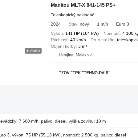
Manitou MLT-X 841-145 PS+
Teleskopický nakladač
2024
Stav
nový
1 m/h
Euro 3
Výkon
141 HP (104 kW)
Nosnosť
4 100 k
Rýchlosť
40 km/h
Druh sťažňa
teleskopic
Objem korby
3 m³
VIDEO
Ukrajina, Malekhiv
TZOV "TPK "TEHNO-DVIR"
evádzky: 7 600 m/h, palivo: diesel, výška zdvihu: 10 m
uro 3, výkon: 75 HP (55.13 kW), nosnosť: 2 500 kg, palivo: diesel