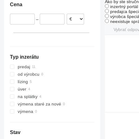
Ako by ste stručn
Cena
550
MT 1030
inzertný portá
predajca špeci
560
MT 1135
výrobca špeciá
–
TLT
MT 1235
neexistuje sp
TM
MT 1335
Vybrať odpo
MT 1337
MT 1435
MT 1436
Typ inzerátu
MT 1440
MT 1740
predaj
MT 1840
od výrobcu
lízing
úver
na splátky
výmena staré za nové
výmena
Stav