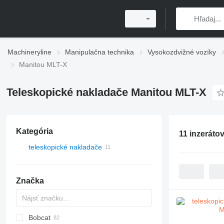
Machineryline
Manipulačna technika
Vysokozdvižné vozíky
Manitou MLT-X
Teleskopické nakladače Manitou MLT-X
Kategória
11 inzeráto
teleskopické nakladače
Značka
Bobcat
T-series