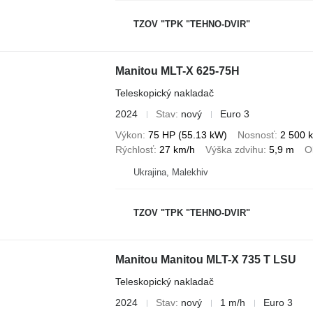
TZOV "TPK "TEHNO-DVIR"
Manitou MLT-X 625-75H
Teleskopický nakladač
2024
Stav
nový
Euro 3
Výkon
75 HP (55.13 kW)
Nosnosť
2 500 
Rýchlosť
27 km/h
Výška zdvihu
5,9 m
O
Ukrajina, Malekhiv
TZOV "TPK "TEHNO-DVIR"
Manitou Manitou MLT-X 735 T LSU
Teleskopický nakladač
2024
Stav
nový
1 m/h
Euro 3