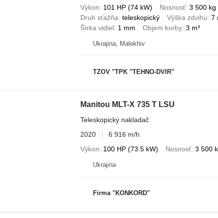
Výkon
101 HP (74 kW)
Nosnosť
3 500 kg
Druh sťažňa
teleskopický
Výška zdvihu
7
Šírka vidiel
1 mm
Objem korby
3 m³
Ukrajina, Malekhiv
TZOV "TPK "TEHNO-DVIR"
Manitou MLT-X 735 T LSU
Teleskopický nakladač
2020
6 916 m/h
Výkon
100 HP (73.5 kW)
Nosnosť
3 500 
Ukrajina
Firma "KONKORD"