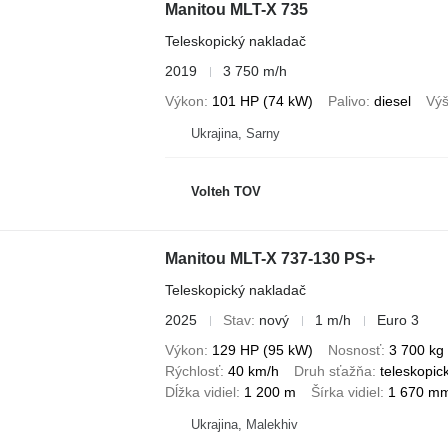
Manitou MLT-X 735
Teleskopický nakladač
2019
3 750 m/h
Výkon
101 HP (74 kW)
Palivo
diesel
Výš
Ukrajina, Sarny
Volteh TOV
Manitou MLT-X 737-130 PS+
Teleskopický nakladač
2025
Stav
nový
1 m/h
Euro 3
Výkon
129 HP (95 kW)
Nosnosť
3 700 kg
Rýchlosť
40 km/h
Druh sťažňa
teleskopic
Dĺžka vidiel
1 200 m
Šírka vidiel
1 670 m
Ukrajina, Malekhiv