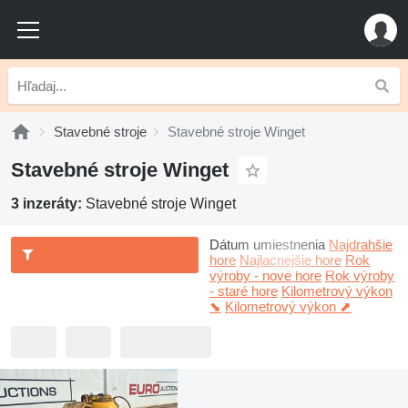
Stavebné stroje
Stavebné stroje Winget
Stavebné stroje Winget
3 inzeráty:
Stavebné stroje Winget
Dátum umiestnenia
Najdrahšie
hore
Najlacnejšie hore
Rok
výroby - nové hore
Rok výroby
- staré hore
Kilometrový výkon
⬊
Kilometrový výkon ⬈