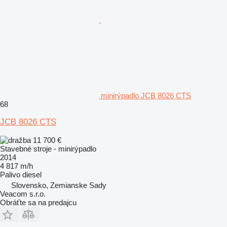
minirýpadlo JCB 8026 CTS
68
JCB 8026 CTS
11 700 €
Stavebné stroje - minirýpadlo
2014
4 817 m/h
Palivo
diesel
Slovensko, Zemianske Sady
Veacom s.r.o.
Obráťte sa na predajcu