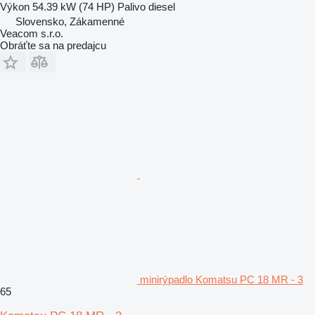
Výkon
54.39 kW (74 HP)
Palivo
diesel
Slovensko, Zákamenné
Veacom s.r.o.
Obráťte sa na predajcu
minirýpadlo Komatsu PC 18 MR - 3
65