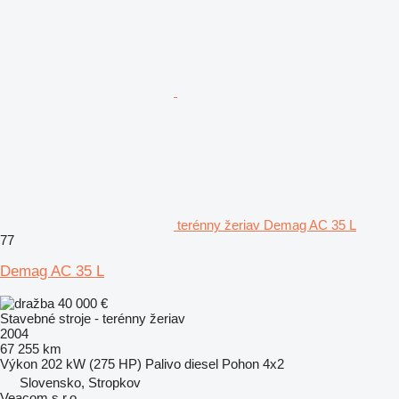
terénny žeriav Demag AC 35 L
77
Demag AC 35 L
40 000 €
Stavebné stroje - terénny žeriav
2004
67 255 km
Výkon
202 kW (275 HP)
Palivo
diesel
Pohon
4x2
Slovensko, Stropkov
Veacom s.r.o.