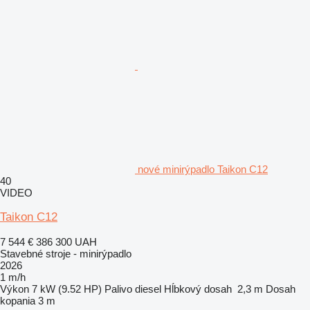
nové minirýpadlo Taikon C12
40
VIDEO
Taikon C12
7 544 €
386 300 UAH
Stavebné stroje - minirýpadlo
2026
1 m/h
Výkon
7 kW (9.52 HP)
Palivo
diesel
Hĺbkový dosah
2,3 m
Dosah
kopania
3 m