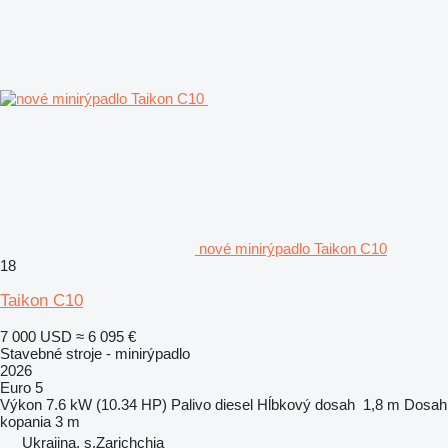
nové minirýpadlo Taikon C10
18
Taikon C10
7 000 USD
≈ 6 095 €
Stavebné stroje - minirýpadlo
2026
Euro 5
Výkon
7.6 kW (10.34 HP)
Palivo
diesel
Hĺbkový dosah
1,8 m
Dosah
kopania
3 m
Ukrajina, s.Zarichchia