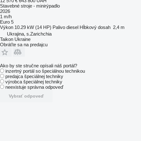
12 570 €
643 800 UAH
Stavebné stroje - minirýpadlo
2026
1 m/h
Euro 5
Výkon
10.29 kW (14 HP)
Palivo
diesel
Hĺbkový dosah
2,4 m
Ukrajina, s.Zarichchia
Taikon Ukraine
Obráťte sa na predajcu
Ako by ste stručne opísali náš portál?
inzertný portál so špeciálnou technikou
predajca špeciálnej techniky
výrobca špeciálnej techniky
neexistuje správna odpoveď
Vybrať odpoveď