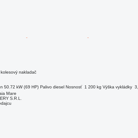
- kolesový nakladač
on
50.72 kW (69 HP)
Palivo
diesel
Nosnosť
1 200 kg
Výška vykládky
3
aia Mare
RY S.R.L.
edajcu