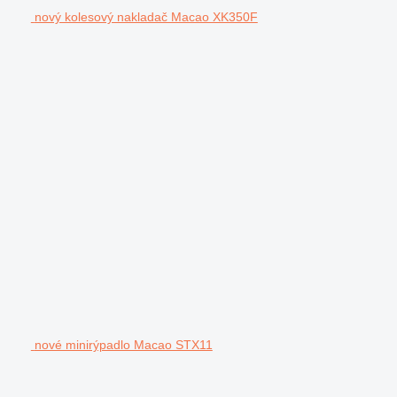
nový kolesový nakladač Macao XK350F
nové minirýpadlo Macao STX11