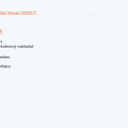
F
H
- kolesový nakladač
edias
edajcu