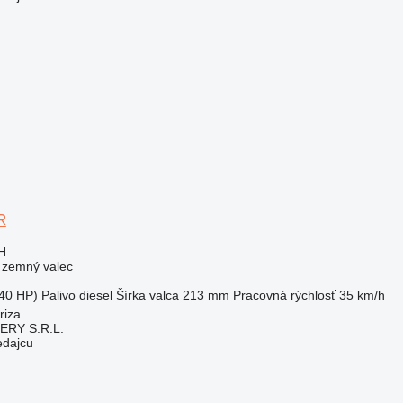
R
H
- zemný valec
40 HP)
Palivo
diesel
Šírka valca
213 mm
Pracovná rýchlosť
35 km/h
riza
RY S.R.L.
edajcu