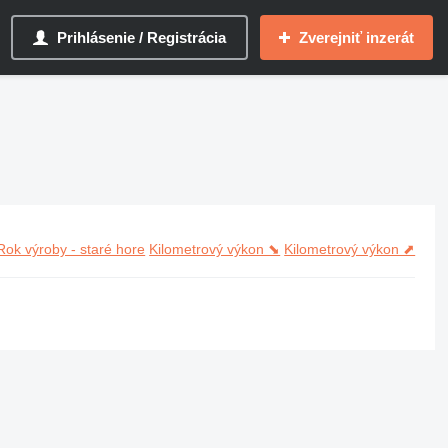
Prihlásenie / Registrácia
Zverejniť inzerát
Rok výroby - staré hore
Kilometrový výkon ⬊
Kilometrový výkon ⬈