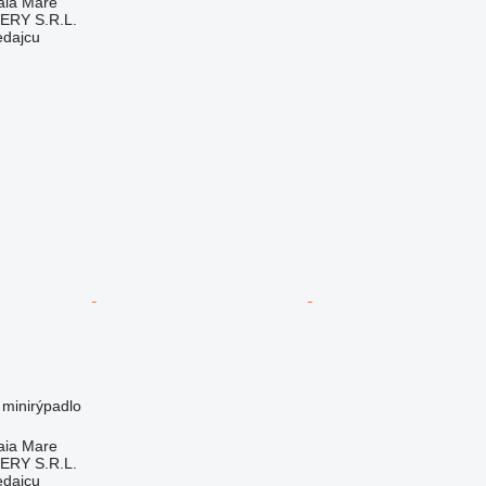
aia Mare
RY S.R.L.
edajcu
 minirýpadlo
aia Mare
RY S.R.L.
edajcu