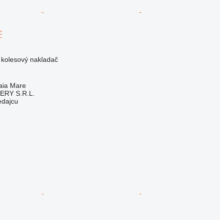
F
- kolesový nakladač
aia Mare
RY S.R.L.
edajcu