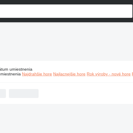
átum umiestnenia
Stavebné stroje Macao
miestnenia
Najdrahšie hore
Najlacnejšie hore
Rok výroby - nové hore