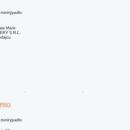
 minirýpadlo
aia Mare
RY S.R.L.
edajcu
 PRO
 minirýpadlo