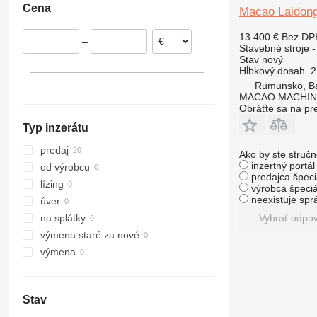
Cena
Macao Laidong
308
409
2646
R-series
L-series
XM
311
426
3246
LM
XP
13 400 €
Bez DP
–
312
427
3369
SD
XR
Stavebné stroje -
Stav
nový
313
435S
3394
XS
Hĺbkový dosah
2
314
436
4069
XZ
Rumunsko, B
MACAO MACHINE
315
437
4394
ZL
Obráťte sa na pr
316
456
E-series
Typ inzerátu
317
457
Liftlux
318
8008
Pecolift
predaj
Ako by ste stručn
319
8018
Toucan
inzertný portá
od výrobcu
predajca špeci
320
8025
lízing
výrobca špeciá
321
8026
neexistuje sp
úver
322
8030
Vybrať odpo
na splátky
323
8035
výmena staré za nové
324
CT
výmena
325
JS
326
JZ
Stav
329
NXT