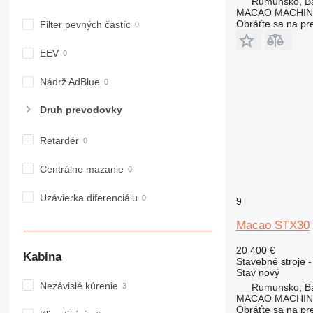
Rumunsko, B
972
MACAO MACHINE
Obráťte sa na pr
Filter pevných častíc
973
980
EEV
982
988
Nádrž AdBlue
990
Druh prevodovky
992
AP
Retardér
C-series
CB
Centrálne mazanie
CS
D series
Uzávierka diferenciálu
9
E-series
Macao STX30
F-series
GC
20 400 €
Kabína
Stavebné stroje -
IT
Stav
nový
M-series
Nezávislé kúrenie
Rumunsko, B
MH
MACAO MACHINE
Obráťte sa na pr