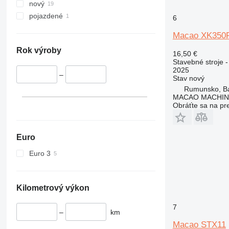
330
S-Series
nový
336
TM
pojazdené
6
340
VMT
Macao XK350
345
Vibromax
349
Rok výroby
16,50 €
Stavebné stroje 
350
2025
365
–
Stav
nový
374
Rumunsko, B
MACAO MACHINE
390
Obráťte sa na pr
395
416
420
Euro
424
Euro 3
426
428
430
Kilometrový výkon
432
7
434
–
km
444
Macao STX11