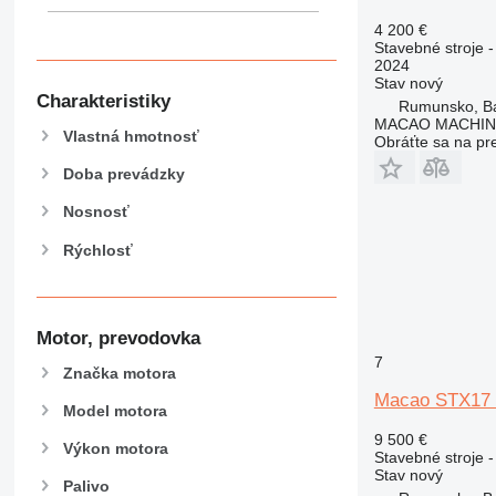
589
4 200 €
826
Stavebné stroje -
906
2024
Stav
nový
907
Charakteristiky
Rumunsko, B
908
MACAO MACHINE
Vlastná hmotnosť
Obráťte sa na pr
910
914
Doba prevádzky
918
Nosnosť
924
Rýchlosť
926
928
930
938
Motor, prevodovka
950
7
Značka motora
953
Macao STX17
955
Model motora
962
9 500 €
Výkon motora
Stavebné stroje -
963
Stav
nový
Palivo
966