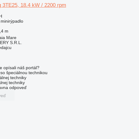
 3TE25, 18.4 kW / 2200 rpm
H
 minirýpadlo
,4 m
aia Mare
RY S.R.L.
edajcu
e opísali náš portál?
l so špeciálnou technikou
álnej techniky
lnej techniky
rávna odpoveď
veď