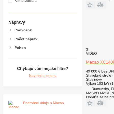
NR
Klimatizácia
PM
RM
Nápravy
Podvozok
Počet náprav
Pohon
3
VIDEO
Macao XC140
Chýbajú vám nejaké filtre?
49 000 €
Bez DP
Stavebné stroje 
Navrhnite zmenu
Stav
nový
Výkon
103 kW (1
Rumunsko, Fi
MACAO MACHINE
Obráťte sa na pr
Podrobné údaje o Macao