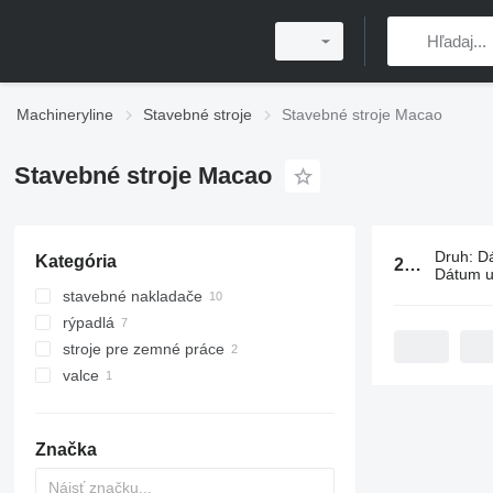
Machineryline
Stavebné stroje
Stavebné stroje Macao
Stavebné stroje Macao
Druh
:
D
Kategória
20 inzerátov:
Dátum u
stavebné nakladače
rýpadlá
kolesové nakladače
stroje pre zemné práce
minirýpadlá
valce
rýpadlá-nakladače
grejdre
zemné valce
Značka