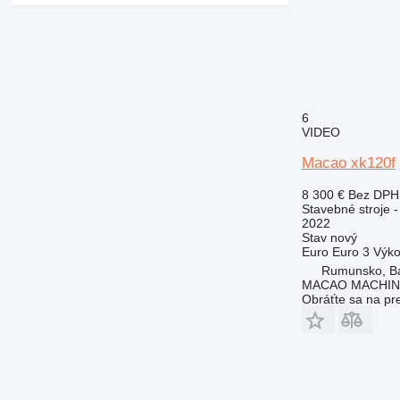
6
VIDEO
Macao xk120f
8 300 €
Bez DPH
Stavebné stroje 
2022
Stav
nový
Euro
Euro 3
Výk
Rumunsko, B
MACAO MACHINE
Obráťte sa na pr