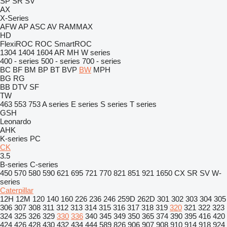
SP
SR
SV
AX
X-Series
AFW
AP
ASC
AV
RAMMAX
HD
FlexiROC
ROC
SmartROC
1304
1404
1604
AR
MH
W series
400 - series
500 - series
700 - series
BC
BF
BM
BP
BT
BVP
BW
MPH
BG
RG
BB
DTV
SF
TW
463
553
753
A series
E series
S series
T series
GSH
Leonardo
AHK
K-series
PC
CK
3.5
B-series
C-series
450
570
580
590
621
695
721
770
821
851
921
1650
CX
SR
SV
W-
series
Caterpillar
12H
12M
120
140
160
226
236
246
259D
262D
301
302
303
304
305
306
307
308
311
312
313
314
315
316
317
318
319
320
321
322
323
324
325
326
329
330
336
340
345
349
350
365
374
390
395
416
420
424
426
428
430
432
434
444
589
826
906
907
908
910
914
918
924