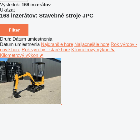
Výsledok:
168 inzerátov
Ukázať
168 inzerátov:
Stavebné stroje JPC
Filter
Druh
:
Dátum umiestnenia
Dátum umiestnenia
Najdrahšie hore
Najlacnejšie hore
Rok výroby -
nové hore
Rok výroby - staré hore
Kilometrový výkon ⬊
Kilometrový výkon ⬈