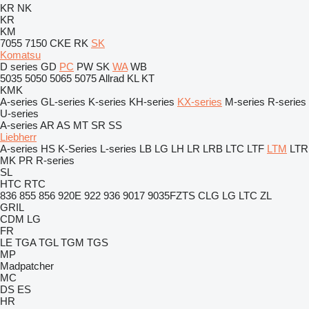
KR
NK
KR
KM
7055
7150
CKE
RK
SK
Komatsu
D series
GD
PC
PW
SK
WA
WB
5035
5050
5065
5075
Allrad
KL
KT
KMK
A-series
GL-series
K-series
KH-series
KX-series
M-series
R-series
U-series
A-series
AR
AS
MT
SR
SS
Liebherr
A-series
HS
K-Series
L-series
LB
LG
LH
LR
LRB
LTC
LTF
LTM
LTR
MK
PR
R-series
SL
HTC
RTC
836
855
856
920E
922
936
9017
9035FZTS
CLG
LG
LTC
ZL
GRIL
CDM
LG
FR
LE
TGA
TGL
TGM
TGS
MP
Madpatcher
MC
DS
ES
HR