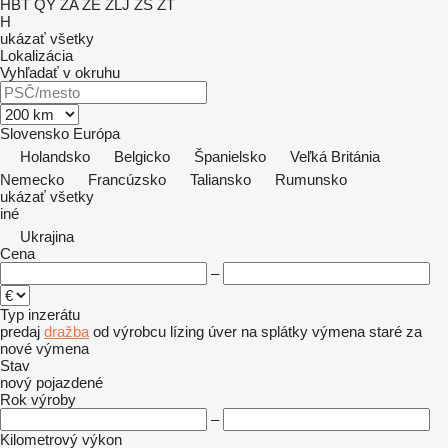
HBT
QY
ZA
ZE
ZLJ
ZS
ZT
H
ukázať všetky
Lokalizácia
Vyhľadať v okruhu
Slovensko
Európa
Holandsko
Belgicko
Španielsko
Veľká Británia
Nemecko
Francúzsko
Taliansko
Rumunsko
ukázať všetky
iné
Ukrajina
Cena
–
Typ inzerátu
predaj
dražba
od výrobcu
lízing
úver
na splátky
výmena staré za
nové
výmena
Stav
nový
pojazdené
Rok výroby
–
Kilometrový výkon