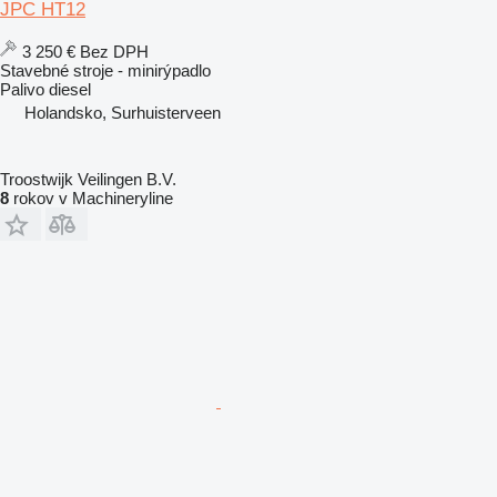
JPC HT12
3 250 €
Bez DPH
Stavebné stroje - minirýpadlo
Palivo
diesel
Holandsko, Surhuisterveen
Troostwijk Veilingen B.V.
8
rokov v Machineryline