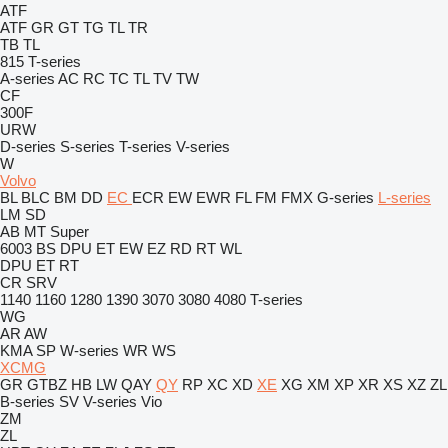
ATF
ATF
GR
GT
TG
TL
TR
TB
TL
815
T-series
A-series
AC
RC
TC
TL
TV
TW
CF
300F
URW
D-series
S-series
T-series
V-series
W
Volvo
BL
BLC
BM
DD
EC
ECR
EW
EWR
FL
FM
FMX
G-series
L-series
LM
SD
AB
MT
Super
6003
BS
DPU
ET
EW
EZ
RD
RT
WL
DPU
ET
RT
CR
SRV
1140
1160
1280
1390
3070
3080
4080
T-series
WG
AR
AW
KMA
SP
W-series
WR
WS
XCMG
GR
GTBZ
HB
LW
QAY
QY
RP
XC
XD
XE
XG
XM
XP
XR
XS
XZ
ZL
B-series
SV
V-series
Vio
ZM
ZL