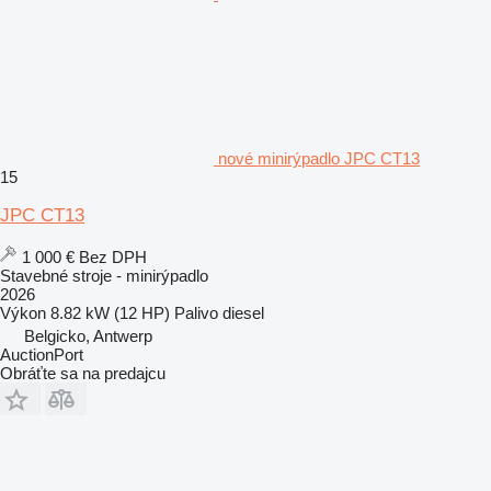
nové minirýpadlo JPC CT13
15
JPC CT13
1 000 €
Bez DPH
Stavebné stroje - minirýpadlo
2026
Výkon
8.82 kW (12 HP)
Palivo
diesel
Belgicko, Antwerp
AuctionPort
Obráťte sa na predajcu