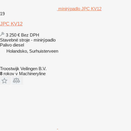
minirýpadlo JPC KV12
19
JPC KV12
3 250 €
Bez DPH
Stavebné stroje - minirýpadlo
Palivo
diesel
Holandsko, Surhuisterveen
Troostwijk Veilingen B.V.
8
rokov v Machineryline