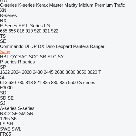
C-series
K-series
Kerax
Master
Maxity
Midlum
Premium
Trafic
XN
R-series
RX
E-Series
ER
L-Series
LG
655
656
816
919
920
921
922
TS
SE
Commando
DI
DP
DX
Dino
Leopard
Pantera
Ranger
Sany
HBT
QY
SAC
SCC
SR
STC
SY
P-series
R-series
SP
1622
2024
2028
2430
2445
2630
3630
3650
8620 T
SL
613
630
730
818
821
825
830
835
5500
S series
F3000
SD
SD
SE
SJ
A-series
S-series
R312
SF
SM
SR
1265
SK
LS
SH
SWE
SWL
FR85