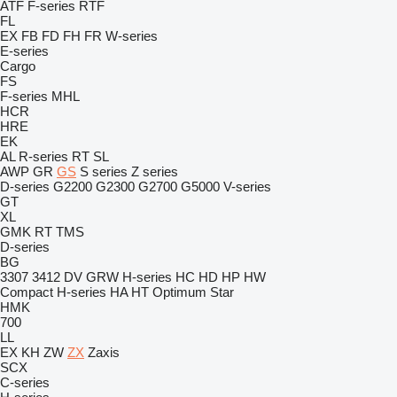
ATF
F-series
RTF
FL
EX
FB
FD
FH
FR
W-series
E-series
Cargo
FS
F-series
MHL
HCR
HRE
EK
AL
R-series
RT
SL
AWP
GR
GS
S series
Z series
D-series
G2200
G2300
G2700
G5000
V-series
GT
XL
GMK
RT
TMS
D-series
BG
3307
3412
DV
GRW
H-series
HC
HD
HP
HW
Compact
H-series
HA
HT
Optimum
Star
HMK
700
LL
EX
KH
ZW
ZX
Zaxis
SCX
C-series