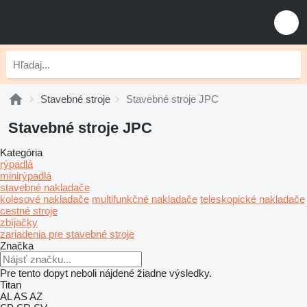
Stavebné stroje
Stavebné stroje JPC
Stavebné stroje JPC
Kategória
rýpadlá
minirýpadlá
stavebné nakladače
kolesové nakladače
multifunkčné nakladače
teleskopické nakladače
cestné stroje
zbíjačky
zariadenia pre stavebné stroje
Značka
Pre tento dopyt neboli nájdené žiadne výsledky.
Titan
AL
AS
AZ