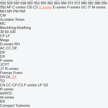
926
928
930
938
950
953
955
962
963
966
972
973
980
982
988
990
992
AP
C-series
CB
CS
D series
E-series
F-series
GC
IT
M-series
MH
NR
PM
RM
CM
Scorpion
Torion
MC
BlockKing
MobKing
30
60
100
CF
LF
Mega
D-series
RH
AC
CC
DF
DK
DX
F-series
JCPT
JT
R-series
Framax
Frami
DH
DL
DX
TD
CA
CC
CP
CS
F series
LP
SD
R-series
AirROC
W-series
ER
Compact
Turbomix