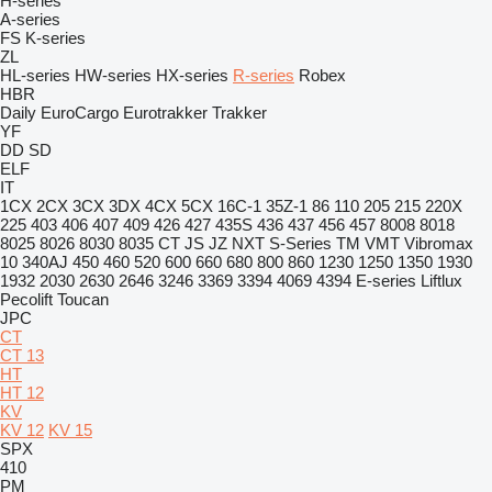
H-series
A-series
FS
K-series
ZL
HL-series
HW-series
HX-series
R-series
Robex
HBR
Daily
EuroCargo
Eurotrakker
Trakker
YF
DD
SD
ELF
IT
1CX
2CX
3CX
3DX
4CX
5CX
16C-1
35Z-1
86
110
205
215
220X
225
403
406
407
409
426
427
435S
436
437
456
457
8008
8018
8025
8026
8030
8035
CT
JS
JZ
NXT
S-Series
TM
VMT
Vibromax
10
340AJ
450
460
520
600
660
680
800
860
1230
1250
1350
1930
1932
2030
2630
2646
3246
3369
3394
4069
4394
E-series
Liftlux
Pecolift
Toucan
JPC
CT
CT 13
HT
HT 12
KV
KV 12
KV 15
SPX
410
PM