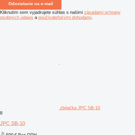
Odosielanie na e-mail
Kliknutím sem vyjadrujete súhlas s našimi
zásadami ochrany
osobných údajov
a
používateľskými dohodami
.
zbíjačka JPC SB-10
8
JPC SB-10
500 €
Bez DPH