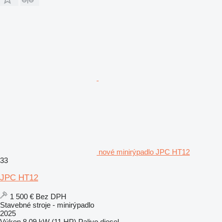
nové minirýpadlo JPC HT12
33
JPC HT12
1 500 €
Bez DPH
Stavebné stroje - minirýpadlo
2025
Výkon
8.09 kW (11 HP)
Palivo
diesel