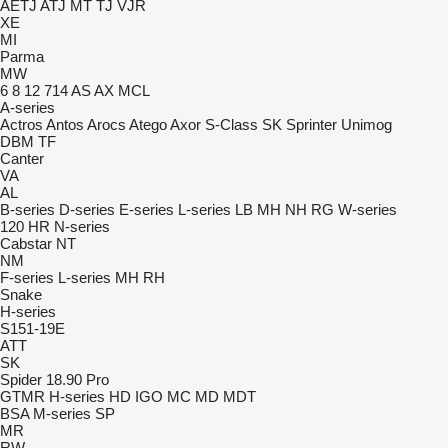
AETJ
ATJ
MT
TJ
VJR
XE
MI
Parma
MW
6
8
12
714
AS
AX
MCL
A-series
Actros
Antos
Arocs
Atego
Axor
S-Class
SK
Sprinter
Unimog
DBM
TF
Canter
VA
AL
B-series
D-series
E-series
L-series
LB
MH
NH
RG
W-series
120
HR
N-series
Cabstar
NT
NM
F-series
L-series
MH
RH
Snake
H-series
S151-19E
ATT
SK
Spider 18.90 Pro
GTMR
H-series
HD
IGO
MC
MD
MDT
BSA
M-series
SP
MR
RW