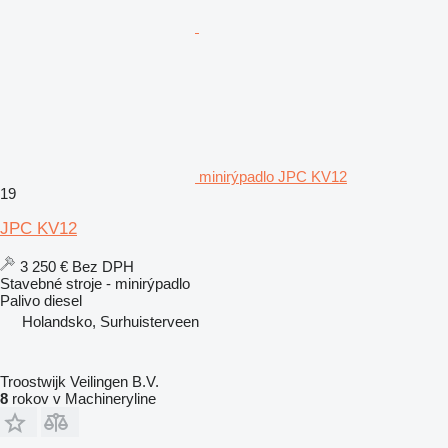
minirýpadlo JPC KV12
19
JPC KV12
3 250 €
Bez DPH
Stavebné stroje - minirýpadlo
Palivo
diesel
Holandsko, Surhuisterveen
Troostwijk Veilingen B.V.
8
rokov v Machineryline