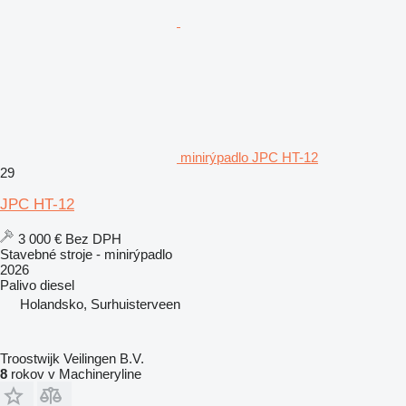
minirýpadlo JPC HT-12
29
JPC HT-12
3 000 €
Bez DPH
Stavebné stroje - minirýpadlo
2026
Palivo
diesel
Holandsko, Surhuisterveen
Troostwijk Veilingen B.V.
8
rokov v Machineryline