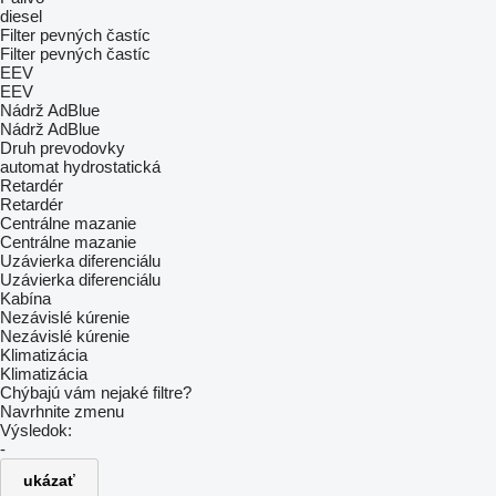
diesel
Filter pevných častíc
Filter pevných častíc
EEV
EEV
Nádrž AdBlue
Nádrž AdBlue
Druh prevodovky
automat
hydrostatická
Retardér
Retardér
Centrálne mazanie
Centrálne mazanie
Uzávierka diferenciálu
Uzávierka diferenciálu
Kabína
Nezávislé kúrenie
Nezávislé kúrenie
Klimatizácia
Klimatizácia
Chýbajú vám nejaké filtre?
Navrhnite zmenu
Výsledok:
-
ukázať