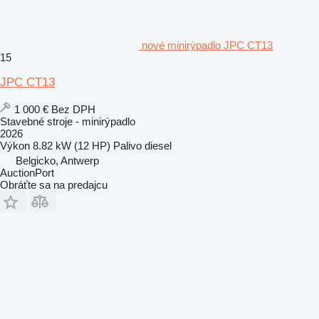
nové minirýpadlo JPC CT13
15
JPC CT13
1 000 €
Bez DPH
Stavebné stroje - minirýpadlo
2026
Výkon
8.82 kW (12 HP)
Palivo
diesel
Belgicko, Antwerp
AuctionPort
Obráťte sa na predajcu