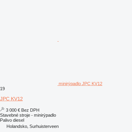
minirýpadlo JPC KV12
19
JPC KV12
3 000 €
Bez DPH
Stavebné stroje - minirýpadlo
Palivo
diesel
Holandsko, Surhuisterveen