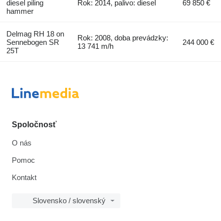
diesel piling
Rok: 2014, palivo: diesel
69 850 €
hammer
Delmag RH 18 on
Rok: 2008, doba prevádzky:
Sennebogen SR
244 000 €
13 741 m/h
25T
Spoločnosť
O nás
Pomoc
Kontakt
Slovensko / slovenský