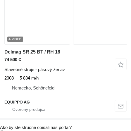
VIDEO
Delmag SR 25 BT / RH 18
74 500 €
Stavebné stroje - pásový žeriav
2008
5 834 m/h
Nemecko, Schönefeld
EQUIPPO AG
Ako by ste stručne opísali náš portál?