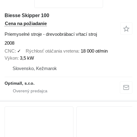
Biesse Skipper 100
Cena na požiadanie
Priemyselné stroje - drevoobrábací vŕtací stroj
2008
CNC
✓
Rýchlosť otáčania vretena
18 000 ot/min
Výkon
3,5 kW
Slovensko, Kežmarok
Optimall, s.r.o.