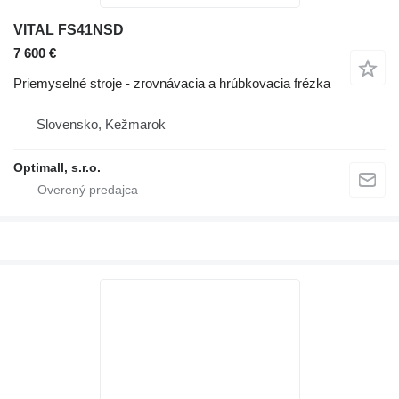
VITAL FS41NSD
7 600 €
Priemyselné stroje - zrovnávacia a hrúbkovacia frézka
Slovensko, Kežmarok
Optimall, s.r.o.