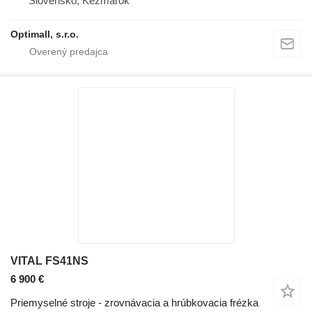
Slovensko, Kežmarok
Optimall, s.r.o.
VITAL FS41NS
6 900 €
Priemyselné stroje - zrovnávacia a hrúbkovacia frézka