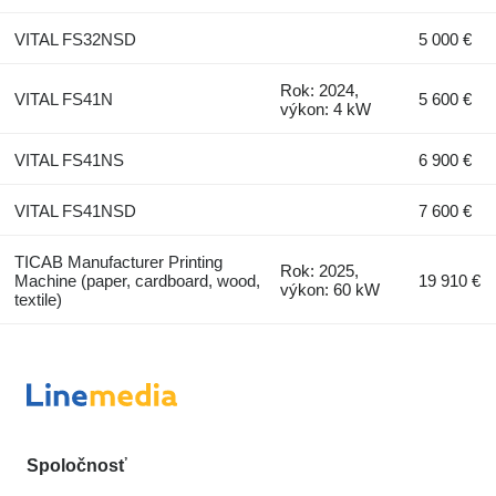
VITAL FS32NSD
5 000 €
Rok: 2024,
VITAL FS41N
5 600 €
výkon: 4 kW
VITAL FS41NS
6 900 €
VITAL FS41NSD
7 600 €
TICAB Manufacturer Printing
Rok: 2025,
Machine (paper, cardboard, wood,
19 910 €
výkon: 60 kW
textile)
Spoločnosť