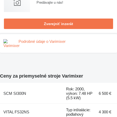
Predávajte u nás!
Zverejniť inzerát
Podrobné údaje o Varimixer
Ceny za priemyselné stroje Varimixer
Rok: 2000,
SCM SI300N
výkon: 7.48 HP
6 500 €
(5.5 kW)
Typ inštalácie:
VITAL FS32NS
4 300 €
podlahový