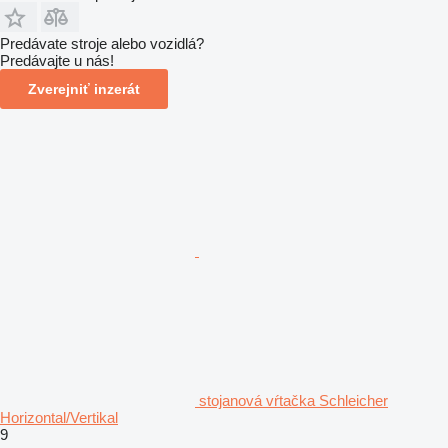
Predávate stroje alebo vozidlá?
Predávajte u nás!
Zverejniť inzerát
stojanová vŕtačka Schleicher
Horizontal/Vertikal
9