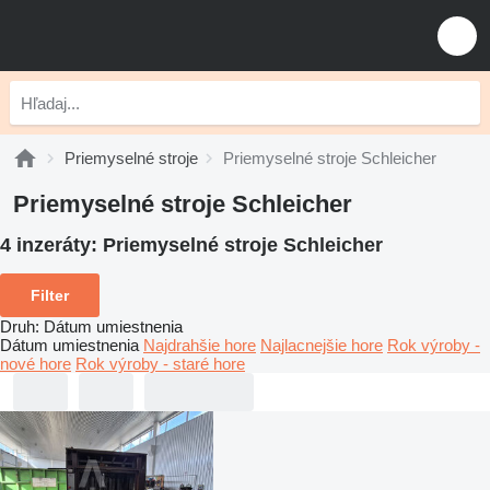
Priemyselné stroje
Priemyselné stroje Schleicher
Priemyselné stroje Schleicher
4 inzeráty:
Priemyselné stroje Schleicher
Filter
Druh
:
Dátum umiestnenia
Dátum umiestnenia
Najdrahšie hore
Najlacnejšie hore
Rok výroby -
nové hore
Rok výroby - staré hore