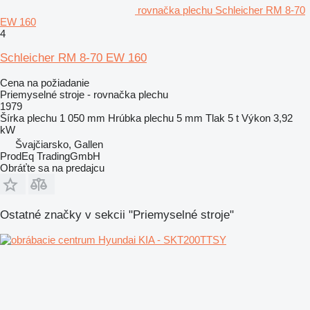
rovnačka plechu Schleicher RM 8-70
EW 160
4
Schleicher RM 8-70 EW 160
Cena na požiadanie
Priemyselné stroje - rovnačka plechu
1979
Šírka plechu
1 050 mm
Hrúbka plechu
5 mm
Tlak
5 t
Výkon
3,92
kW
Švajčiarsko, Gallen
ProdEq TradingGmbH
Obráťte sa na predajcu
Ostatné značky v sekcii "Priemyselné stroje"