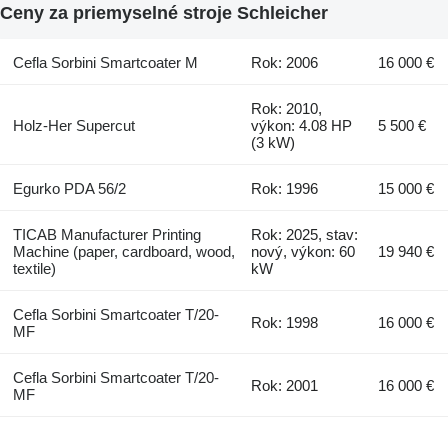
Ceny za priemyselné stroje Schleicher
Cefla Sorbini Smartcoater M
Rok: 2006
16 000 €
Rok: 2010,
Holz-Her Supercut
výkon: 4.08 HP
5 500 €
(3 kW)
Egurko PDA 56/2
Rok: 1996
15 000 €
TICAB Manufacturer Printing
Rok: 2025, stav:
Machine (paper, cardboard, wood,
nový, výkon: 60
19 940 €
textile)
kW
Cefla Sorbini Smartcoater T/20-
Rok: 1998
16 000 €
MF
Cefla Sorbini Smartcoater T/20-
Rok: 2001
16 000 €
MF