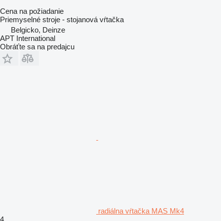
Cena na požiadanie
Priemyselné stroje - stojanová vŕtačka
Belgicko, Deinze
APT International
Obráťte sa na predajcu
radiálna vŕtačka MAS Mk4
4