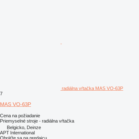
radiálna vŕtačka MAS VO-63P
7
MAS VO-63P
Cena na požiadanie
Priemyselné stroje - radiálna vŕtačka
Belgicko, Deinze
APT International
Obráťte sa na predajcu