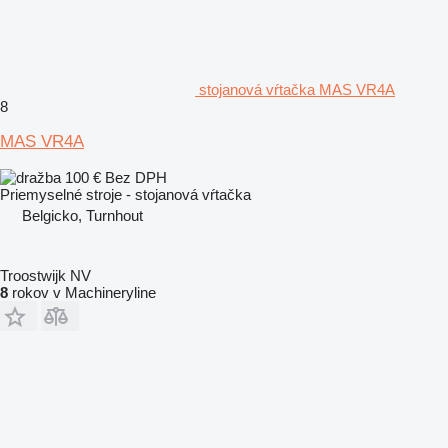
stojanová vŕtačka MAS VR4A
8
MAS VR4A
100 €
Bez DPH
Priemyselné stroje - stojanová vŕtačka
Belgicko, Turnhout
Troostwijk NV
8
rokov v Machineryline