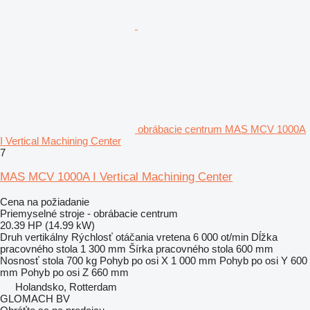
obrábacie centrum MAS MCV 1000A
I Vertical Machining Center
7
MAS MCV 1000A I Vertical Machining Center
Cena na požiadanie
Priemyselné stroje - obrábacie centrum
20.39 HP (14.99 kW)
Druh
vertikálny
Rýchlosť otáčania vretena
6 000 ot/min
Dĺžka
pracovného stola
1 300 mm
Šírka pracovného stola
600 mm
Nosnosť stola
700 kg
Pohyb po osi X
1 000 mm
Pohyb po osi Y
600
mm
Pohyb po osi Z
660 mm
Holandsko, Rotterdam
GLOMACH BV