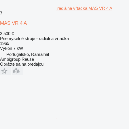
radiálna vŕtačka MAS VR 4 A
7
MAS VR 4 A
3 500 €
Priemyselné stroje - radiálna vŕtačka
1969
Výkon
7 kW
Portugalsko, Ramalhal
Ambigroup Reuse
Obráťte sa na predajcu