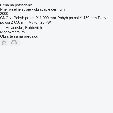
Cena na požiadanie
Priemyselné stroje - obrábacie centrum
2000
CNC
✓
Pohyb po osi X
1 000 mm
Pohyb po osi Y
450 mm
Pohyb
po osi Z
650 mm
Výkon
28 kW
Holandsko, Babberich
Mach4metal bv.
Obráťte sa na predajcu