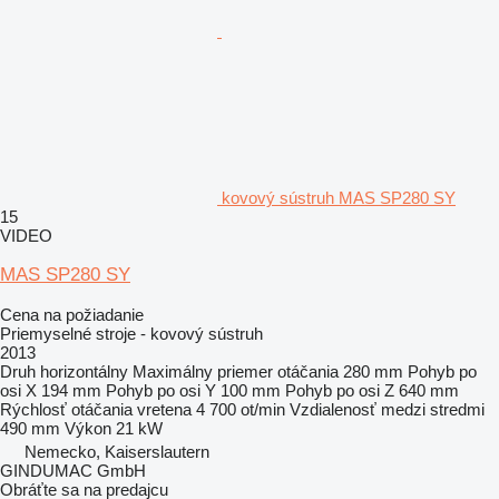
kovový sústruh MAS SP280 SY
15
VIDEO
MAS SP280 SY
Cena na požiadanie
Priemyselné stroje - kovový sústruh
2013
Druh
horizontálny
Maximálny priemer otáčania
280 mm
Pohyb po
osi X
194 mm
Pohyb po osi Y
100 mm
Pohyb po osi Z
640 mm
Rýchlosť otáčania vretena
4 700 ot/min
Vzdialenosť medzi stredmi
490 mm
Výkon
21 kW
Nemecko, Kaiserslautern
GINDUMAC GmbH
Obráťte sa na predajcu