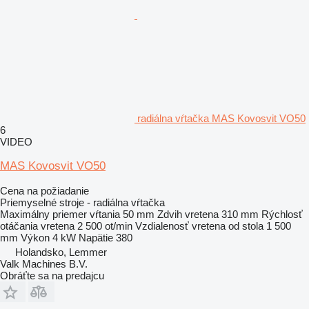
radiálna vŕtačka MAS Kovosvit VO50
6
VIDEO
MAS Kovosvit VO50
Cena na požiadanie
Priemyselné stroje - radiálna vŕtačka
Maximálny priemer vŕtania
50 mm
Zdvih vretena
310 mm
Rýchlosť
otáčania vretena
2 500 ot/min
Vzdialenosť vretena od stola
1 500
mm
Výkon
4 kW
Napätie
380
Holandsko, Lemmer
Valk Machines B.V.
Obráťte sa na predajcu