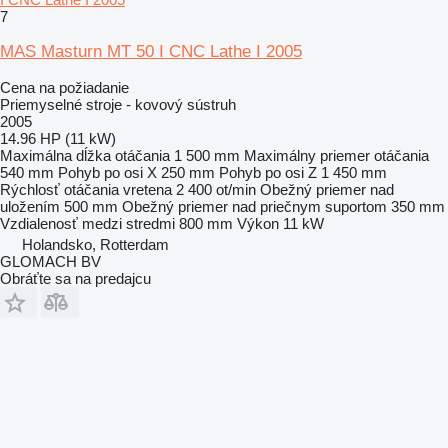
7
MAS Masturn MT 50 I CNC Lathe I 2005
Cena na požiadanie
Priemyselné stroje - kovový sústruh
2005
14.96 HP (11 kW)
Maximálna dĺžka otáčania
1 500 mm
Maximálny priemer otáčania
540 mm
Pohyb po osi X
250 mm
Pohyb po osi Z
1 450 mm
Rýchlosť otáčania vretena
2 400 ot/min
Obežný priemer nad
uložením
500 mm
Obežný priemer nad priečnym suportom
350 mm
Vzdialenosť medzi stredmi
800 mm
Výkon
11 kW
Holandsko, Rotterdam
GLOMACH BV
Obráťte sa na predajcu