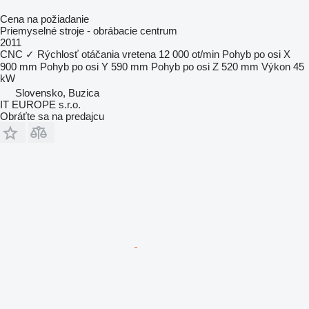
Cena na požiadanie
Priemyselné stroje - obrábacie centrum
2011
CNC
✓
Rýchlosť otáčania vretena
12 000 ot/min
Pohyb po osi X
900 mm
Pohyb po osi Y
590 mm
Pohyb po osi Z
520 mm
Výkon
45
kW
Slovensko, Buzica
IT EUROPE s.r.o.
Obráťte sa na predajcu