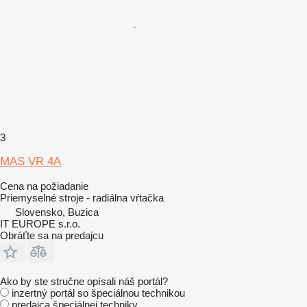
3
MAS VR 4A
Cena na požiadanie
Priemyselné stroje - radiálna vŕtačka
Slovensko, Buzica
IT EUROPE s.r.o.
Obráťte sa na predajcu
Ako by ste stručne opísali náš portál?
inzertný portál so špeciálnou technikou
predajca špeciálnej techniky