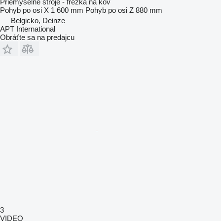
Priemyselné stroje - frezka na kov
Pohyb po osi X
1 600 mm
Pohyb po osi Z
880 mm
Belgicko, Deinze
APT International
Obráťte sa na predajcu
3
VIDEO