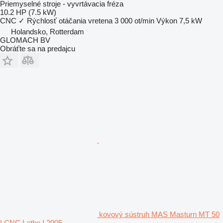
Priemyselné stroje - vyvrtávacia fréza
10.2 HP (7.5 kW)
CNC
✓
Rýchlosť otáčania vretena
3 000 ot/min
Výkon
7,5 kW
Holandsko, Rotterdam
GLOMACH BV
Obráťte sa na predajcu
kovový sústruh MAS Masturn MT 50
I CNC Lathe I 2005