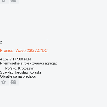
2
Fronius iWave 230i AC/DC
4 157 €
17 900 PLN
Priemyselné stroje - zvárací agregát
Poľsko, Krotoszyn
Spawlab Jaroslaw Kolaski
Obráťte sa na predajcu