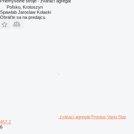
Priemyselné stroje - zvárací agregát
Poľsko, Krotoszyn
Spawlab Jaroslaw Kolaski
Obráťte sa na predajcu
zvárací agregát Fronius Vario Star
457-2
6