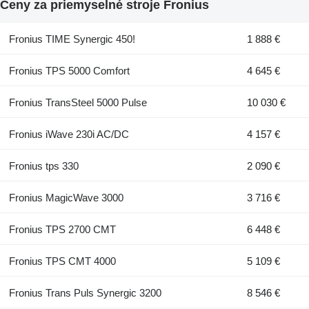
Ceny za priemyselné stroje Fronius
Fronius TIME Synergic 450!
1 888 €
Fronius TPS 5000 Comfort
4 645 €
Fronius TransSteel 5000 Pulse
10 030 €
Fronius iWave 230i AC/DC
4 157 €
Fronius tps 330
2 090 €
Fronius MagicWave 3000
3 716 €
Fronius TPS 2700 CMT
6 448 €
Fronius TPS CMT 4000
5 109 €
Fronius Trans Puls Synergic 3200
8 546 €