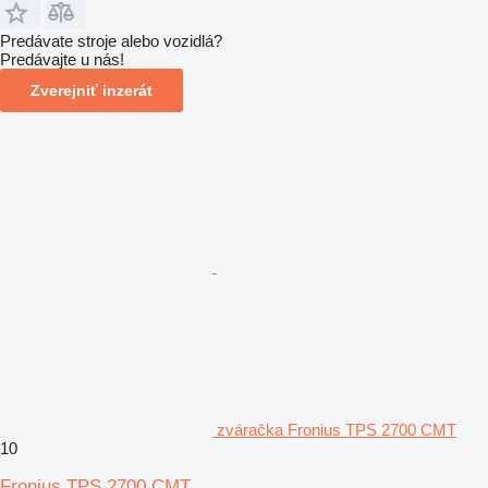
Predávate stroje alebo vozidlá?
Predávajte u nás!
Zverejniť inzerát
zváračka Fronius TPS 2700 CMT
10
Fronius TPS 2700 CMT