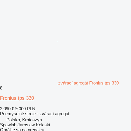
zvárací agregát Fronius tps 330
8
Fronius tps 330
2 090 €
9 000 PLN
Priemyselné stroje - zvárací agregát
Poľsko, Krotoszyn
Spawlab Jaroslaw Kolaski
Obráťte sa na predajcu