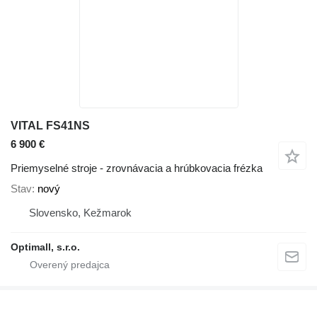
VITAL FS41NS
6 900 €
Priemyselné stroje - zrovnávacia a hrúbkovacia frézka
Stav
nový
Slovensko, Kežmarok
Optimall, s.r.o.