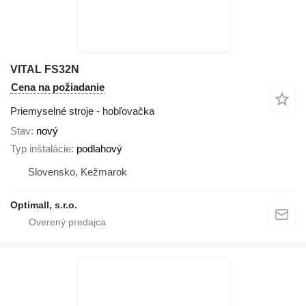
VITAL FS32N
Cena na požiadanie
Priemyselné stroje - hobľovačka
Stav
nový
Typ inštalácie
podlahový
Slovensko, Kežmarok
Optimall, s.r.o.