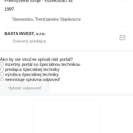
Priemyselné stroje - vstrekovací lis
1997
Slovensko, Trenčianske Stankovce
BASTA INVEST, s.r.o.
Ako by ste stručne opísali náš portál?
inzertný portál so špeciálnou technikou
predajca špeciálnej techniky
výrobca špeciálnej techniky
neexistuje správna odpoveď
Vybrať odpoveď