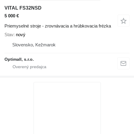
VITAL FS32NSD
5 000 €
Priemyselné stroje - zrovnávacia a hrúbkovacia frézka
Stav
nový
Slovensko, Kežmarok
Optimall, s.r.o.