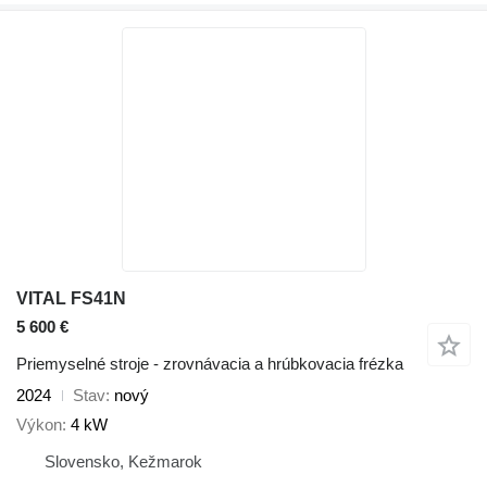
VITAL FS41N
5 600 €
Priemyselné stroje - zrovnávacia a hrúbkovacia frézka
2024
Stav
nový
Výkon
4 kW
Slovensko, Kežmarok