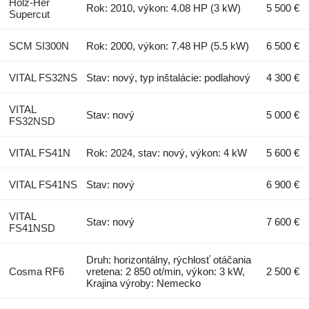
Holz-Her
Rok: 2010, výkon: 4.08 HP (3 kW)
5 500 €
Supercut
SCM SI300N
Rok: 2000, výkon: 7.48 HP (5.5 kW)
6 500 €
VITAL FS32NS
Stav: nový, typ inštalácie: podlahový
4 300 €
VITAL
Stav: nový
5 000 €
FS32NSD
VITAL FS41N
Rok: 2024, stav: nový, výkon: 4 kW
5 600 €
VITAL FS41NS
Stav: nový
6 900 €
VITAL
Stav: nový
7 600 €
FS41NSD
Druh: horizontálny, rýchlosť otáčania
Cosma RF6
vretena: 2 850 ot/min, výkon: 3 kW,
2 500 €
Krajina výroby: Nemecko