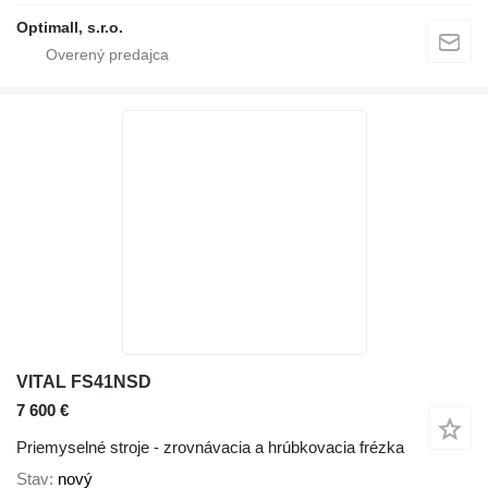
Optimall, s.r.o.
VITAL FS41NSD
7 600 €
Priemyselné stroje - zrovnávacia a hrúbkovacia frézka
Stav
nový