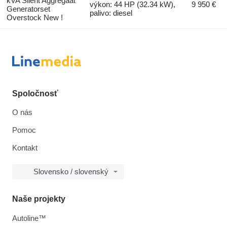
kVA Silent Aggregaat
výkon: 44 HP (32.34 kW),
9 950 €
Generatorset
palivo: diesel
Overstock New !
Spoločnosť
O nás
Pomoc
Kontakt
Slovensko / slovenský
Naše projekty
Autoline™