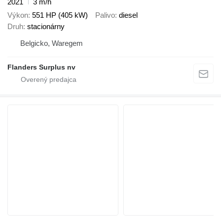
2021
3 m/h
Výkon
551 HP (405 kW)
Palivo
diesel
Druh
stacionárny
Belgicko, Waregem
Flanders Surplus nv