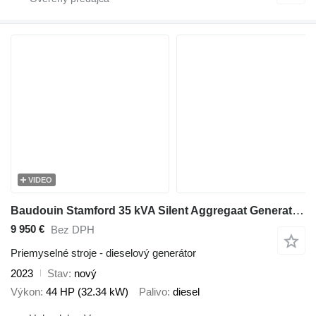
VIDEO
Baudouin Stamford 35 kVA Silent Aggregaat Generatorset Overstock New !
9 950 €
Bez DPH
Priemyselné stroje - dieselový generátor
2023
Stav
nový
Výkon
44 HP (32.34 kW)
Palivo
diesel