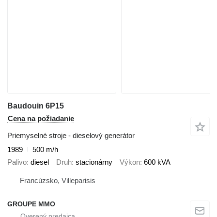
Baudouin 6P15
Cena na požiadanie
Priemyselné stroje - dieselový generátor
1989
500 m/h
Palivo
diesel
Druh
stacionárny
Výkon
600 kVA
Francúzsko, Villeparisis
GROUPE MMO