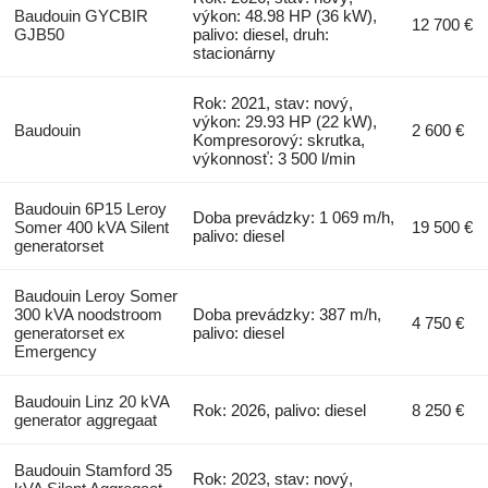
Baudouin GYCBIR
výkon: 48.98 HP (36 kW),
12 700 €
GJB50
palivo: diesel, druh:
stacionárny
Rok: 2021, stav: nový,
výkon: 29.93 HP (22 kW),
Baudouin
2 600 €
Kompresorový: skrutka,
výkonnosť: 3 500 l/min
Baudouin 6P15 Leroy
Doba prevádzky: 1 069 m/h,
Somer 400 kVA Silent
19 500 €
palivo: diesel
generatorset
Baudouin Leroy Somer
300 kVA noodstroom
Doba prevádzky: 387 m/h,
4 750 €
generatorset ex
palivo: diesel
Emergency
Baudouin Linz 20 kVA
Rok: 2026, palivo: diesel
8 250 €
generator aggregaat
Baudouin Stamford 35
Rok: 2023, stav: nový,