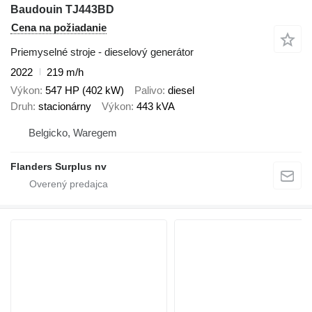
Baudouin TJ443BD
Cena na požiadanie
Priemyselné stroje - dieselový generátor
2022
219 m/h
Výkon
547 HP (402 kW)
Palivo
diesel
Druh
stacionárny
Výkon
443 kVA
Belgicko, Waregem
Flanders Surplus nv