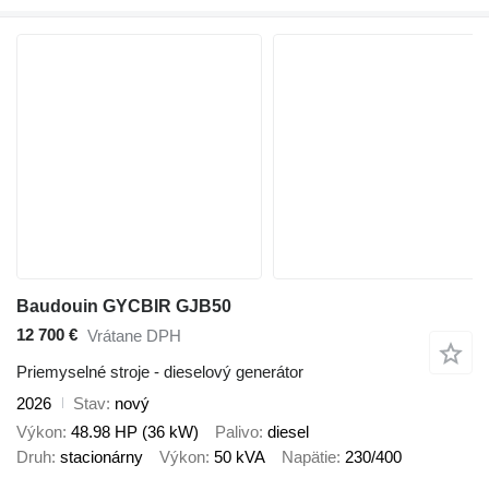
Baudouin GYCBIR GJB50
12 700 €
Vrátane DPH
Priemyselné stroje - dieselový generátor
2026
Stav
nový
Výkon
48.98 HP (36 kW)
Palivo
diesel
Druh
stacionárny
Výkon
50 kVA
Napätie
230/400