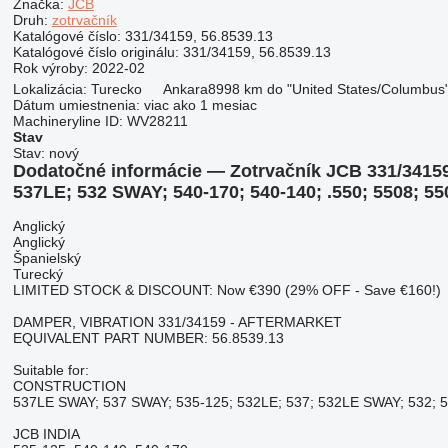
Značka:
JCB
Druh:
zotrvačník
Katalógové číslo:
331/34159, 56.8539.13
Katalógové číslo originálu:
331/34159, 56.8539.13
Rok výroby:
2022-02
Lokalizácia:
Turecko
Ankara
8998 km do "United States/Columbus
Dátum umiestnenia:
viac ako 1 mesiac
Machineryline ID:
WV28211
Stav
Stav:
nový
Dodatočné informácie — Zotrvačník JCB 331/3415
537LE; 532 SWAY; 540-170; 540-140; .550; 5508; 55
Anglický
Anglický
Španielský
Turecký
LIMITED STOCK & DISCOUNT: Now €390 (29% OFF - Save €160!)
DAMPER, VIBRATION 331/34159 - AFTERMARKET
EQUIVALENT PART NUMBER: 56.8539.13
Suitable for:
CONSTRUCTION
537LE SWAY; 537 SWAY; 535-125; 532LE; 537; 532LE SWAY; 532; 53
JCB INDIA