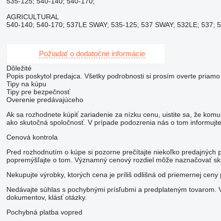
535-125; 540-140; 540-170;
AGRICULTURAL
540-140; 540-170; 537LE SWAY; 535-125; 537 SWAY; 532LE; 537; 
Požiadať o dodatočné informácie
Dôležité
Popis poskytol predajca. Všetky podrobnosti si prosím overte priamo
Tipy na kúpu
Tipy pre bezpečnosť
Overenie predávajúceho
Ak sa rozhodnete kúpiť zariadenie za nízku cenu, uistite sa, že komu
ako skutočná spoločnosť. V prípade podozrenia nás o tom informujte 
Cenová kontrola
Pred rozhodnutím o kúpe si pozorne prečítajte niekoľko predajných 
popremýšľajte o tom. Významný cenový rozdiel môže naznačovať skr
Nekupujte výrobky, ktorých cena je príliš odlišná od priemernej cen
Nedávajte súhlas s pochybnými prísľubmi a predplateným tovarom. V p
dokumentov, klásť otázky.
Pochybná platba vopred