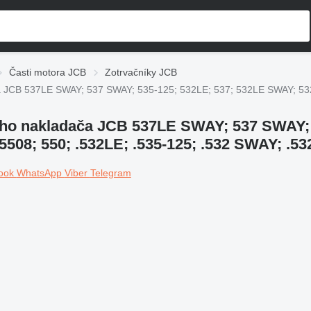
Časti motora JCB
Zotrvačníky JCB
a JCB 537LE SWAY; 537 SWAY; 535-125; 532LE; 537; 532LE SWAY; 532;
ého nakladača JCB 537LE SWAY; 537 SWAY; 
5508; 550; .532LE; .535-125; .532 SWAY; .5
ook
WhatsApp
Viber
Telegram