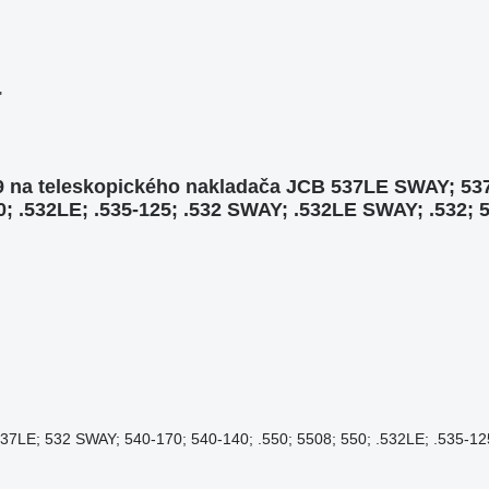
"
9 na teleskopického nakladača JCB 537LE SWAY; 537
0; .532LE; .535-125; .532 SWAY; .532LE SWAY; .532; 
7LE; 532 SWAY; 540-170; 540-140; .550; 5508; 550; .532LE; .535-12