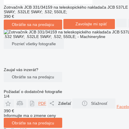
Zotrvačník JCB 331/34159 na teleskopického nakladača JCB 537LE 
SWAY; .532LE SWAY; .532; 550LE;
390 €
Zavolajte mi späť
Obráťte sa na predajcu
Pozrieť všetky fotografie
Zaujal vás inzerát?
Obráťte sa na predajcu
Požiadať o dodatočné fotografie
1/4
PDF
Zdieľať
Sťažnosť
Faceb
390 €
Informujte ma o zmene ceny
Obráťte sa na predajcu