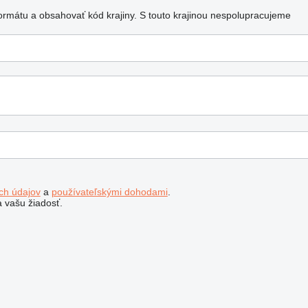
ormátu a obsahovať kód krajiny.
S touto krajinou nespolupracujeme
ch údajov
a
používateľskými dohodami
.
 vašu žiadosť.