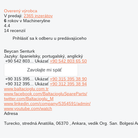
Overený výrobca
V predaji:
2365 inzerátov
6
rokov v Machineryline
4.4
14 recenzií
Prihlásiť sa k odberu u predávajúceho
Beycan Senturk
Jazyky:
španielsky, portugalský, anglický
+90 542 803...
Ukázať
+90 542 803 65 50
Zavolajte mi späť
+90 315 395...
Ukázať
+90 315 395 38 90
+90 312 395...
Ukázať
+90 312 395 38 94
www.baltacioglu.com.tr
www.facebook.com/BaltaciogluSpareParts/
twitter.com/Baltacioglu_M
www.linkedin.com/company/5354591/admin/
www.youtube.com/watch
Adresa
Turecko, stredná Anatólia, 06370 , Ankara, vedik Org. San. Bolgesi Ar