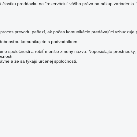
itú čiastku preddavku na "rezerváciu" vášho práva na nákup zariaden
 proces prevodu peňazí, ak počas komunikácie predávajúci vzbudzuje 
odobnosťou komunikujete s podvodníkom.
e spoločnosti a robiť menšie zmeny názvu. Neposielajte prostriedky, 
očnosti
vne a že sa týkajú určenej spoločnosti.