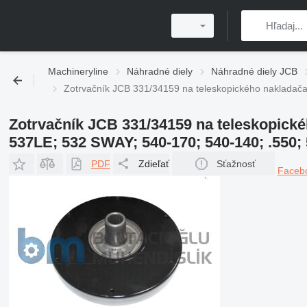
Machineryline
Náhradné diely
Náhradné diely JCB
Zotrvačník JCB 331/34159 na teleskopického nakladač
Zotrvačník JCB 331/34159 na teleskopick
537LE; 532 SWAY; 540-170; 540-140; .550; 
PDF
Zdieľať
Sťažnosť
Faceb