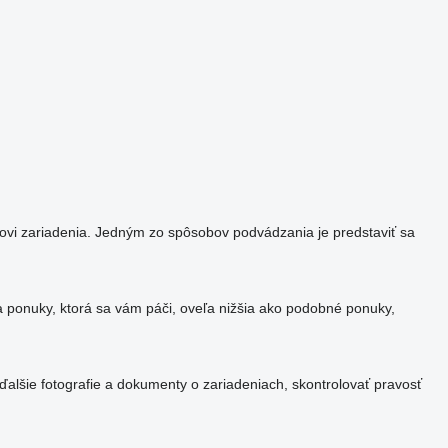
eľovi zariadenia. Jedným zo spôsobov podvádzania je predstaviť sa
a ponuky, ktorá sa vám páči, oveľa nižšia ako podobné ponuky,
ďalšie fotografie a dokumenty o zariadeniach, skontrolovať pravosť