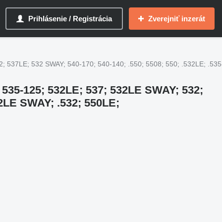
Prihlásenie / Registrácia
Zverejniť inzerát
 537LE; 532 SWAY; 540-170; 540-140; .550; 5508; 550; .532LE; .535
535-125; 532LE; 537; 532LE SWAY; 532;
32LE SWAY; .532; 550LE;