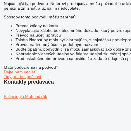
Najčastejší typ podvodu. Neféroví predajcovia môžu požiadať o urč
peňazí a zmiznúť, a už sa im nedovoláte.
Spôsoby tohto podvodu môžu zahŕňať:
Prevod zálohy na kartu
Nevyplácajte zálohu bez písomného dokladu, ktorý potvrdzuje
Prevod na účet "správcu"
Takáto žiadosť by mala byť alarmujúca, s najväčšou pravdep
Prevod na firemný účet s podobným názvom
Buďte opatrní, podvodníci sa môžu zamaskovať ako dobre znám
Nahradenie vlastných údajov vo faktúre údajmi skutočnej spol
Pred uskutočnením prevodu sa uistite, že zadané údaje sú sprá
Máte podozrenie na podvod?
Dajte nám vedieť
Tipy pre bezpečnosť
Kontakty predavača
Baltacioglu Muhendislik