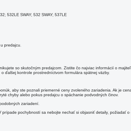
532; 532LE SWAY; 532 SWAY; 537LE
 u predajcu.
nikujete so skutočným predajcom. Zistite čo najviac informácií o majit
o ďalšej kontrole prostredníctvom formulára spätnej väzby.
ponúk, aby ste poznali priemerné ceny zvoleného zariadenia. Ak je cen
yté chyby alebo pokus predajcu o spáchanie podvodných činov.
y podobných zariadení.
rípade pochybností sa nebojte nechať si objasniť detaily, požiadať o 