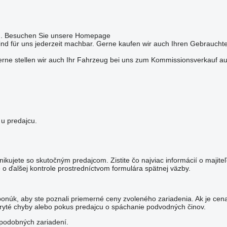
ig. Besuchen Sie unsere Homepage
nd für uns jederzeit machbar. Gerne kaufen wir auch Ihren Gebrauchte
Gerne stellen wir auch Ihr Fahrzeug bei uns zum Kommissionsverkauf a
 u predajcu.
nikujete so skutočným predajcom. Zistite čo najviac informácií o majit
o ďalšej kontrole prostredníctvom formulára spätnej väzby.
ponúk, aby ste poznali priemerné ceny zvoleného zariadenia. Ak je cen
yté chyby alebo pokus predajcu o spáchanie podvodných činov.
y podobných zariadení.