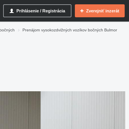
Prihlásenie / Registrácia
Zverejniť inzerát
 bočných
Prenájom vysokozdvižných vozíkov bočných Bulmor