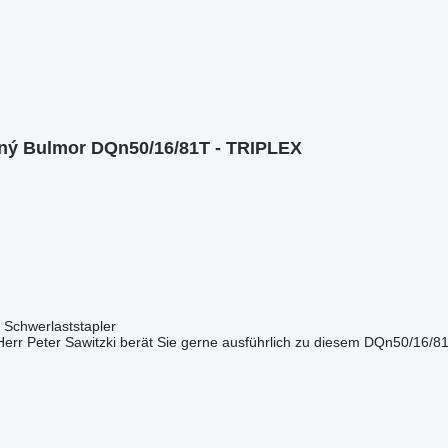
ný Bulmor DQn50/16/81T - TRIPLEX
 Schwerlaststapler
rr Peter Sawitzki berät Sie gerne ausführlich zu diesem DQn50/16/81T