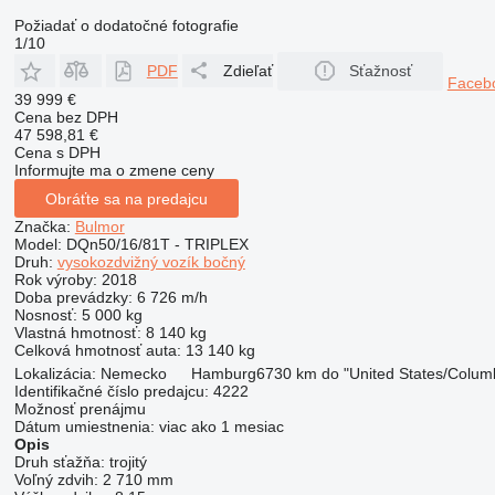
Požiadať o dodatočné fotografie
1/10
PDF
Zdieľať
Sťažnosť
Faceb
39 999 €
Cena bez DPH
47 598,81 €
Cena s DPH
Informujte ma o zmene ceny
Obráťte sa na predajcu
Značka:
Bulmor
Model:
DQn50/16/81T - TRIPLEX
Druh:
vysokozdvižný vozík bočný
Rok výroby:
2018
Doba prevádzky:
6 726 m/h
Nosnosť:
5 000 kg
Vlastná hmotnosť:
8 140 kg
Celková hmotnosť auta:
13 140 kg
Lokalizácia:
Nemecko
Hamburg
6730 km do "United States/Colum
Identifikačné číslo predajcu:
4222
Možnosť prenájmu
Dátum umiestnenia:
viac ako 1 mesiac
Opis
Druh sťažňa:
trojitý
Voľný zdvih:
2 710 mm