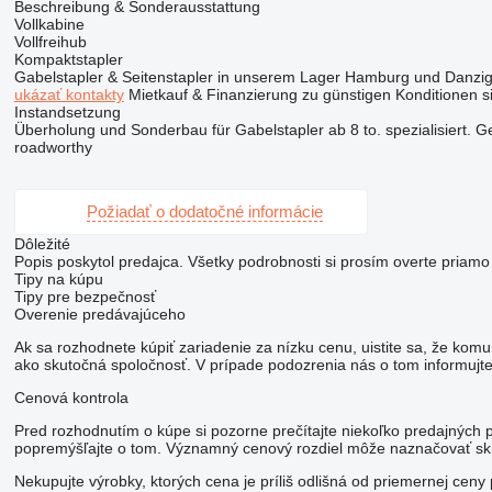
Beschreibung & Sonderausstattung
Vollkabine
Vollfreihub
Kompaktstapler
Gabelstapler & Seitenstapler in unserem Lager Hamburg und Danz
ukázať kontakty
Mietkauf & Finanzierung zu günstigen Konditionen si
Instandsetzung
Überholung und Sonderbau für Gabelstapler ab 8 to. spezialisiert. 
roadworthy
Požiadať o dodatočné informácie
Dôležité
Popis poskytol predajca. Všetky podrobnosti si prosím overte priamo
Tipy na kúpu
Tipy pre bezpečnosť
Overenie predávajúceho
Ak sa rozhodnete kúpiť zariadenie za nízku cenu, uistite sa, že komu
ako skutočná spoločnosť. V prípade podozrenia nás o tom informujte 
Cenová kontrola
Pred rozhodnutím o kúpe si pozorne prečítajte niekoľko predajných 
popremýšľajte o tom. Významný cenový rozdiel môže naznačovať skr
Nekupujte výrobky, ktorých cena je príliš odlišná od priemernej cen