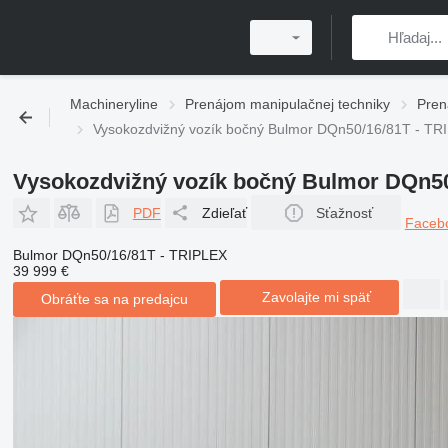
Machineryline
Prenájom manipulačnej techniky
Pren
Vysokozdvižný vozík bočný Bulmor DQn50/16/81T - TR
Vysokozdvižný vozík bočný Bulmor DQn50
PDF
Zdieľať
Sťažnosť
Faceb
Bulmor DQn50/16/81T - TRIPLEX
39 999 €
Zavolajte mi späť
Obráťte sa na predajcu