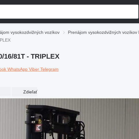
ájom vysokozdvižných vozíkov
Prenájom vysokozdvižných vozíkov
IPLEX
/16/81T - TRIPLEX
ook
WhatsApp
Viber
Telegram
Zdieľať