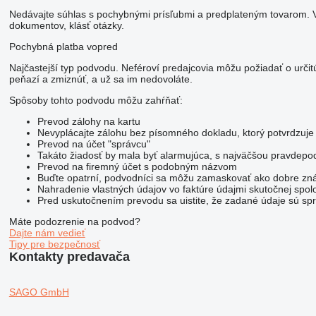
Nedávajte súhlas s pochybnými prísľubmi a predplateným tovarom. V p
dokumentov, klásť otázky.
Pochybná platba vopred
Najčastejší typ podvodu. Neféroví predajcovia môžu požiadať o urč
peňazí a zmiznúť, a už sa im nedovoláte.
Spôsoby tohto podvodu môžu zahŕňať:
Prevod zálohy na kartu
Nevyplácajte zálohu bez písomného dokladu, ktorý potvrdzuje
Prevod na účet "správcu"
Takáto žiadosť by mala byť alarmujúca, s najväčšou pravdep
Prevod na firemný účet s podobným názvom
Buďte opatrní, podvodníci sa môžu zamaskovať ako dobre znám
Nahradenie vlastných údajov vo faktúre údajmi skutočnej spol
Pred uskutočnením prevodu sa uistite, že zadané údaje sú sprá
Máte podozrenie na podvod?
Dajte nám vedieť
Tipy pre bezpečnosť
Kontakty predavača
SAGO GmbH