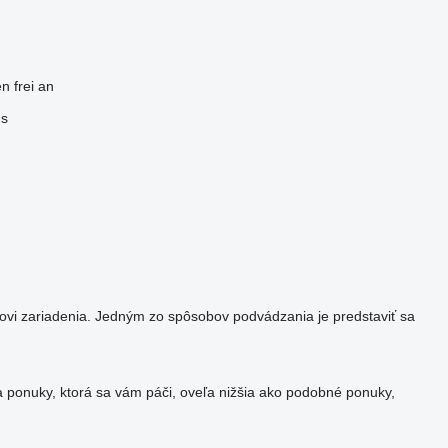
n frei an
us
eľovi zariadenia. Jedným zo spôsobov podvádzania je predstaviť sa
a ponuky, ktorá sa vám páči, oveľa nižšia ako podobné ponuky,