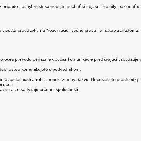
rípade pochybností sa nebojte nechať si objasniť detaily, požiadať o 
itú čiastku preddavku na "rezerváciu" vášho práva na nákup zariaden
 proces prevodu peňazí, ak počas komunikácie predávajúci vzbudzuje 
odobnosťou komunikujete s podvodníkom.
e spoločnosti a robiť menšie zmeny názvu. Neposielajte prostriedky, 
očnosti
vne a že sa týkajú určenej spoločnosti.