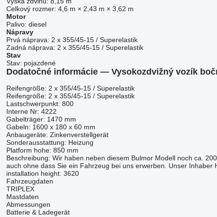
Výška zdvihu:
8,15 m
Celkový rozmer:
4,6 m × 2,43 m × 3,62 m
Motor
Palivo:
diesel
Nápravy
Prvá náprava:
2 x 355/45-15 / Superelastik
Zadná náprava:
2 x 355/45-15 / Superelastik
Stav
Stav:
pojazdené
Dodatočné informácie — Vysokozdvižný vozík boč
Reifengröße: 2 x 355/45-15 / Superelastik
Reifengröße: 2 x 355/45-15 / Superelastik
Lastschwerpunkt: 800
Interne Nr: 4222
Gabelträger: 1470 mm
Gabeln: 1600 x 180 x 60 mm
Anbaugeräte: Zinkenverstellgerät
Sonderausstattung: Heizung
Platform hohe: 850 mm
Beschreibung: Wir haben neben diesem Bulmor Modell noch ca. 200
auch ohne dass Sie ein Fahrzeug bei uns erwerben. Unser Inhaber He
installation height: 3620
Fahrzeugdaten
TRIPLEX
Mastdaten
Abmessungen
Batterie & Ladegerät