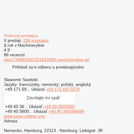
Overený predajca
V predaji:
238 inzerátov
1
rok v Machineryline
4.9
86 recenzií
site1734681502261812989.machineryline.de
Prihlásiť sa k odberu u predávajúceho
Slawomir Sawitzki
Jazyky:
francúzsky, nemecký, poľský, anglický
+49 171 69...
Ukázať
+49 171 6971578
Zavolajte mi späť
+49 40 36...
Ukázať
+49 40 3600880
+49 40 3600...
Ukázať
+49 40 360088999
www.sago-online.com
Adresa
Nemecko, Hamburg, 22113 , Hamburg, Liebigstr. 38