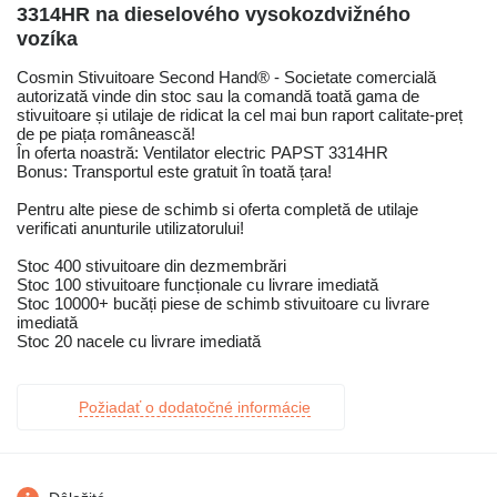
3314HR na dieselového vysokozdvižného
vozíka
Cosmin Stivuitoare Second Hand® - Societate comercială
autorizată vinde din stoc sau la comandă toată gama de
stivuitoare și utilaje de ridicat la cel mai bun raport calitate-preț
de pe piața românească!
În oferta noastră: Ventilator electric PAPST 3314HR
Bonus: Transportul este gratuit în toată țara!
Pentru alte piese de schimb si oferta completă de utilaje
verificati anunturile utilizatorului!
Stoc 400 stivuitoare din dezmembrări
Stoc 100 stivuitoare funcționale cu livrare imediată
Stoc 10000+ bucăți piese de schimb stivuitoare cu livrare
imediată
Stoc 20 nacele cu livrare imediată
Požiadať o dodatočné informácie