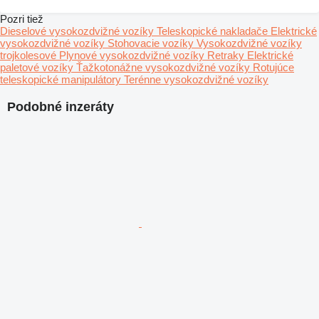
Pozri tiež
Dieselové vysokozdvižné vozíky
Teleskopické nakladače
Elektrické
vysokozdvižné vozíky
Stohovacie vozíky
Vysokozdvižné vozíky
trojkolesové
Plynové vysokozdvižné vozíky
Retraky
Elektrické
paletové vozíky
Ťažkotonážne vysokozdvižné vozíky
Rotujúce
teleskopické manipulátory
Terénne vysokozdvižné vozíky
Podobné inzeráty