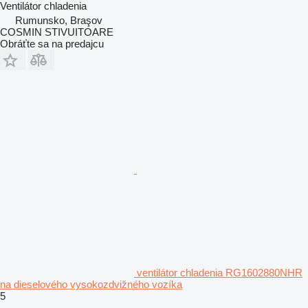
Ventilátor chladenia
Rumunsko, Braşov
COSMIN STIVUITOARE
Obráťte sa na predajcu
ventilátor chladenia RG1602880NHR
na dieselového vysokozdvižného vozíka
5