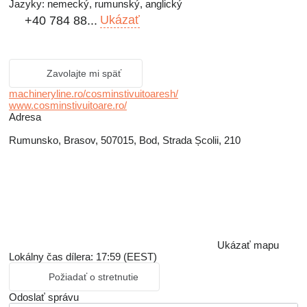
Jazyky:
nemecký, rumunský, anglický
Ukázať
+40 784 88...
Zavolajte mi späť
machineryline.ro/cosminstivuitoaresh/
www.cosminstivuitoare.ro/
Adresa
Rumunsko, Brasov, 507015, Bod, Strada Școlii, 210
Ukázať mapu
Lokálny čas dílera: 17:59 (EEST)
Požiadať o stretnutie
Odoslať správu