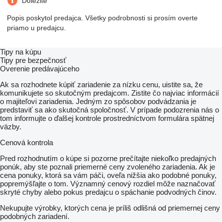
Dôležité
Popis poskytol predajca. Všetky podrobnosti si prosím overte
priamo u predajcu.
Tipy na kúpu
Tipy pre bezpečnosť
Overenie predávajúceho
Ak sa rozhodnete kúpiť zariadenie za nízku cenu, uistite sa, že
komunikujete so skutočným predajcom. Zistite čo najviac informácií
o majiteľovi zariadenia. Jedným zo spôsobov podvádzania je
predstaviť sa ako skutočná spoločnosť. V prípade podozrenia nás o
tom informujte o ďalšej kontrole prostredníctvom formulára spätnej
väzby.
Cenová kontrola
Pred rozhodnutím o kúpe si pozorne prečítajte niekoľko predajných
ponúk, aby ste poznali priemerné ceny zvoleného zariadenia. Ak je
cena ponuky, ktorá sa vám páči, oveľa nižšia ako podobné ponuky,
popremýšľajte o tom. Významný cenový rozdiel môže naznačovať
skryté chyby alebo pokus predajcu o spáchanie podvodných činov.
Nekupujte výrobky, ktorých cena je príliš odlišná od priemernej ceny
podobných zariadení.