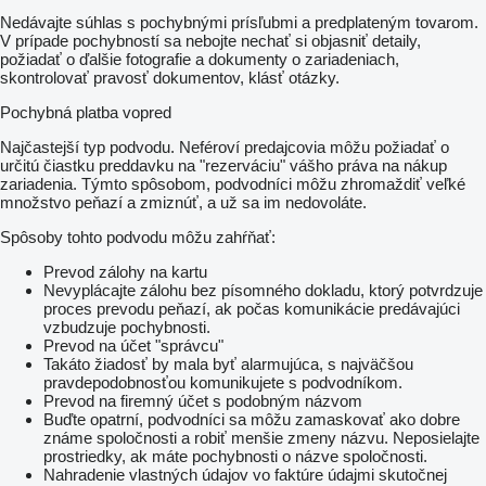
Nedávajte súhlas s pochybnými prísľubmi a predplateným tovarom.
V prípade pochybností sa nebojte nechať si objasniť detaily,
požiadať o ďalšie fotografie a dokumenty o zariadeniach,
skontrolovať pravosť dokumentov, klásť otázky.
Pochybná platba vopred
Najčastejší typ podvodu. Neféroví predajcovia môžu požiadať o
určitú čiastku preddavku na "rezerváciu" vášho práva na nákup
zariadenia. Týmto spôsobom, podvodníci môžu zhromaždiť veľké
množstvo peňazí a zmiznúť, a už sa im nedovoláte.
Spôsoby tohto podvodu môžu zahŕňať:
Prevod zálohy na kartu
Nevyplácajte zálohu bez písomného dokladu, ktorý potvrdzuje
proces prevodu peňazí, ak počas komunikácie predávajúci
vzbudzuje pochybnosti.
Prevod na účet "správcu"
Takáto žiadosť by mala byť alarmujúca, s najväčšou
pravdepodobnosťou komunikujete s podvodníkom.
Prevod na firemný účet s podobným názvom
Buďte opatrní, podvodníci sa môžu zamaskovať ako dobre
známe spoločnosti a robiť menšie zmeny názvu. Neposielajte
prostriedky, ak máte pochybnosti o názve spoločnosti.
Nahradenie vlastných údajov vo faktúre údajmi skutočnej