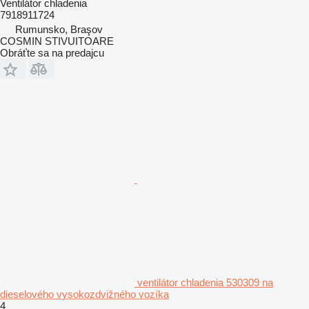
Ventilátor chladenia
7918911724
Rumunsko, Braşov
COSMIN STIVUITOARE
Obráťte sa na predajcu
ventilátor chladenia 530309 na
dieselového vysokozdvižného vozíka
4