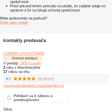
spoločnosti
Pred uskutočnením prevodu sa uistite, že zadané údaje sú
správne a že sa týkajú určenej spoločnosti.
Máte podozrenie na podvod?
Dajte nám vedieť
Kontakty predavača
COSMIN STIVUITOARE
Overený predajca
V predaji:
2300 inzeráty
2
roky v Machineryline
17
rokov na trhu
4.7
34 recenzií
cosminstivuitoaresh.machineryline.ro
Prihlásiť sa k odberu u
predávajúceho
Silvia