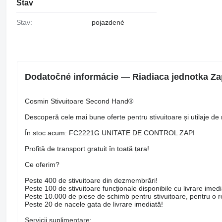
Stav
Stav:
pojazdené
Dodatočné informácie — Riadiaca jednotka Z
Cosmin Stivuitoare Second Hand®
Descoperă cele mai bune oferte pentru stivuitoare și utilaje de 
În stoc acum: FC2221G UNITATE DE CONTROL ZAPI
Profită de transport gratuit în toată țara!
Ce oferim?
Peste 400 de stivuitoare din dezmembrări!
Peste 100 de stivuitoare funcționale disponibile cu livrare imedi
Peste 10.000 de piese de schimb pentru stivuitoare, pentru o rep
Peste 20 de nacele gata de livrare imediată!
Servicii suplimentare: