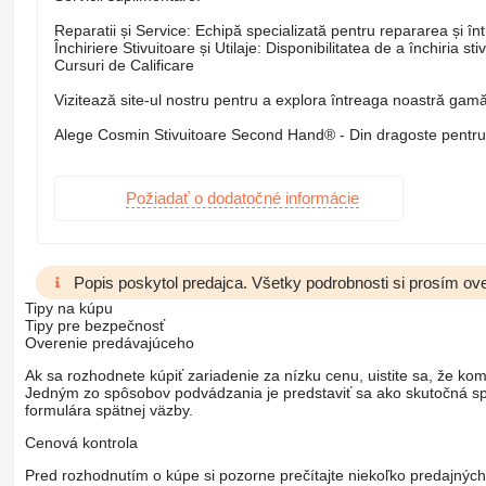
Reparatii și Service: Echipă specializată pentru repararea și între
Închiriere Stivuitoare și Utilaje: Disponibilitatea de a închiria st
Cursuri de Calificare
Vizitează site-ul nostru pentru a explora întreaga noastră gamă 
Alege Cosmin Stivuitoare Second Hand® - Din dragoste pentru s
Požiadať o dodatočné informácie
Popis poskytol predajca. Všetky podrobnosti si prosím ove
Tipy na kúpu
Tipy pre bezpečnosť
Overenie predávajúceho
Ak sa rozhodnete kúpiť zariadenie za nízku cenu, uistite sa, že kom
Jedným zo spôsobov podvádzania je predstaviť sa ako skutočná spo
formulára spätnej väzby.
Cenová kontrola
Pred rozhodnutím o kúpe si pozorne prečítajte niekoľko predajných