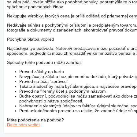
sa vám páči, oveľa nižšia ako podobné ponuky, popremýšľajte o t
spáchanie podvodných činov.
Nekupujte výrobky, ktorých cena je príliš odlišná od priemernej ce
Nedávajte súhlas s pochybnými prísľubmi a predplateným tovarom. V
fotografie a dokumenty o zariadeniach, skontrolovať pravosť dokum
Pochybná platba vopred
Najčastejší typ podvodu. Neféroví predajcovia môžu požiadať o urč
spôsobom, podvodníci môžu zhromaždiť veľké množstvo peňazí a z
Spôsoby tohto podvodu môžu zahŕňať:
Prevod zálohy na kartu
Nevyplácajte zálohu bez písomného dokladu, ktorý potvrdzu
Prevod na účet "správcu"
Takáto žiadosť by mala byť alarmujúca, s najväčšou pravd
Prevod na firemný účet s podobným názvom
Buďte opatrní, podvodníci sa môžu zamaskovať ako dobre zn
pochybnosti o názve spoločnosti.
Nahradenie vlastných údajov vo faktúre údajmi skutočnej spo
Pred uskutočnením prevodu sa uistite, že zadané údaje sú sp
Máte podozrenie na podvod?
Dajte nám vedieť