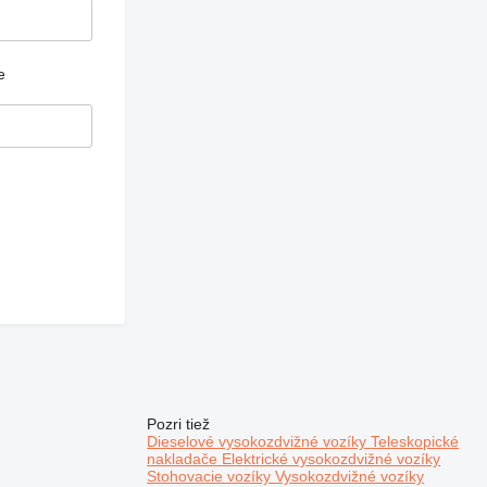
e
Pozri tiež
Dieselové vysokozdvižné vozíky
Teleskopické
nakladače
Elektrické vysokozdvižné vozíky
Stohovacie vozíky
Vysokozdvižné vozíky