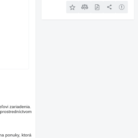
eľovi zariadenia.
 prostredníctvom
na ponuky, ktorá