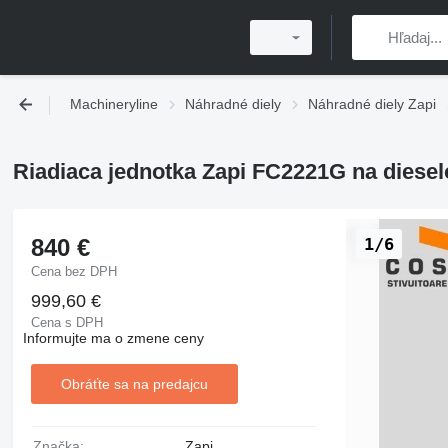
Machineryline
Náhradné diely
Náhradné diely Zapi
Riadiaca jednotka Zapi FC2221G na diese
840 €
1/6
Cena bez DPH
999,60 €
Cena s DPH
Informujte ma o zmene ceny
Obráťte sa na predajcu
Značka:
Zapi