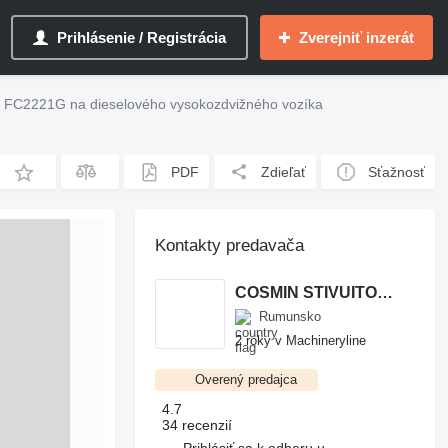
Prihlásenie / Registrácia
Zverejniť inzerát
i FC2221G na dieselového vysokozdvižného vozíka
PDF
Zdieľať
Sťažnosť
Kontakty predavača
COSMIN STIVUITOARE
Rumunsko
2 roky v Machineryline
Overený predajca
4.7
34 recenzií
Prihlásiť sa k odberu u