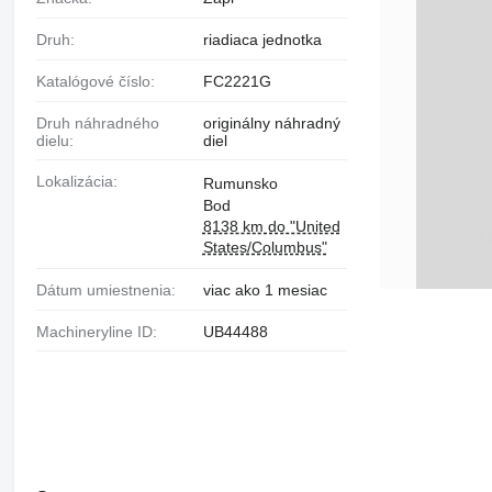
Druh:
riadiaca jednotka
Katalógové číslo:
FC2221G
Druh náhradného
originálny náhradný
dielu:
diel
Lokalizácia:
Rumunsko
Bod
8138 km do "United
States/Columbus"
Dátum umiestnenia:
viac ako 1 mesiac
Machineryline ID:
UB44488