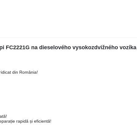
api FC2221G na dieselového vysokozdvižného vozíka
ridicat din România!
ată!
arație rapidă și eficientă!