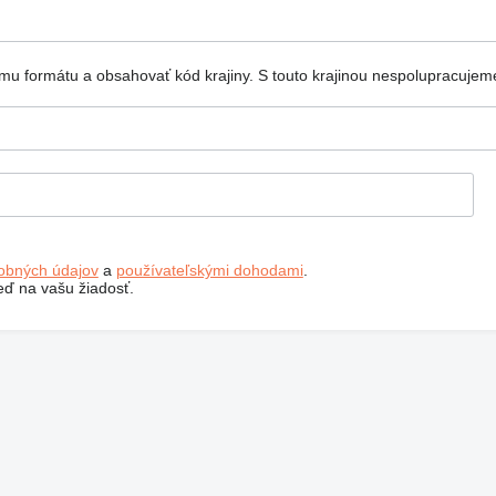
mu formátu a obsahovať kód krajiny.
S touto krajinou nespolupracujem
obných údajov
a
používateľskými dohodami
.
ď na vašu žiadosť.