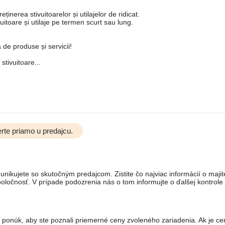
ținerea stivuitoarelor și utilajelor de ridicat.
ivuitoare și utilaje pe termen scurt sau lung.
de produse și servicii!
tivuitoare...
rte priamo u predajcu.
unikujete so skutočným predajcom. Zistite čo najviac informácií o majit
ločnosť. V prípade podozrenia nás o tom informujte o ďalšej kontrole
 ponúk, aby ste poznali priemerné ceny zvoleného zariadenia. Ak je ce