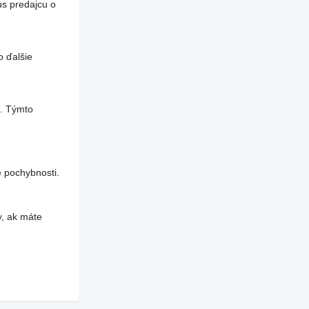
us predajcu o
o ďalšie
a. Týmto
 pochybnosti.
y, ak máte