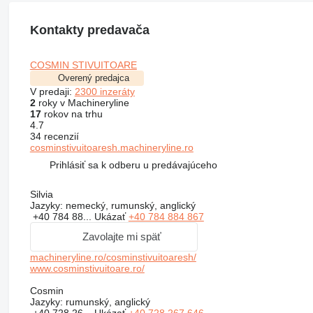
Kontakty predavača
COSMIN STIVUITOARE
Overený predajca
V predaji:
2300 inzeráty
2
roky v Machineryline
17
rokov na trhu
4.7
34 recenzií
cosminstivuitoaresh.machineryline.ro
Prihlásiť sa k odberu u predávajúceho
Silvia
Jazyky:
nemecký, rumunský, anglický
+40 784 88...
Ukázať
+40 784 884 867
Zavolajte mi späť
machineryline.ro/cosminstivuitoaresh/
www.cosminstivuitoare.ro/
Cosmin
Jazyky:
rumunský, anglický
+40 728 26...
Ukázať
+40 728 267 646