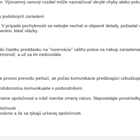
om. Významný cenový rozdiel môže naznačovať skryté chyby alebo pok
ny podobných zariadení.
 prípade pochybností sa nebojte nechať si objasniť detaily, požiadať 
entov, klásť otázky.
itú čiastku preddavku na "rezerváciu" vášho práva na nákup zariadeni
miznúť, a už sa im nedovoláte.
je proces prevodu peňazí, ak počas komunikácie predávajúci vzbudzuje
epodobnosťou komunikujete s podvodníkom.
áme spoločnosti a robiť menšie zmeny názvu. Neposielajte prostriedk
ločnosti
rávne a že sa týkajú určenej spoločnosti.