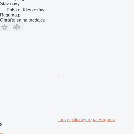
Stav
nový
Poľsko, Kleszczów
Regama.pl
Obráťte sa na predajcu
nový policový regál Regama
8