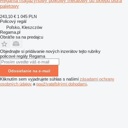
Regama magazynowy polkowy metalowy do sklepu biura
paletowy
243,10 €
1 045 PLN
Policový regál
Poľsko, Kleszczów
Regama.pl
Obráťte sa na predajcu
Objednajte si pridávanie nových inzerátov tejto rubriky
policové regály
Regama
Odosielanie na e-mail
Kliknutím sem vyjadrujete súhlas s našimi
zásadami ochrany
osobných údajov
a
používateľskými dohodami
.