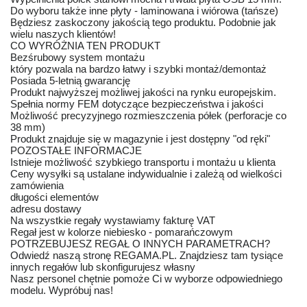
Do wyboru także inne płyty - laminowana i wiórowa (tańsze)
Będziesz zaskoczony jakością tego produktu. Podobnie jak
wielu naszych klientów!
CO WYRÓŻNIA TEN PRODUKT
Bezśrubowy system montażu
który pozwala na bardzo łatwy i szybki montaż/demontaż
Posiada 5-letnią gwarancję
Produkt najwyższej możliwej jakości na rynku europejskim.
Spełnia normy FEM dotyczące bezpieczeństwa i jakości
Możliwość precyzyjnego rozmieszczenia półek (perforacje co
38 mm)
Produkt znajduje się w magazynie i jest dostępny "od ręki"
POZOSTAŁE INFORMACJE
Istnieje możliwość szybkiego transportu i montażu u klienta
Ceny wysyłki są ustalane indywidualnie i zależą od wielkości
zamówienia
długości elementów
adresu dostawy
Na wszystkie regały wystawiamy fakturę VAT
Regał jest w kolorze niebiesko - pomarańczowym
POTRZEBUJESZ REGAŁ O INNYCH PARAMETRACH?
Odwiedź naszą stronę REGAMA.PL. Znajdziesz tam tysiące
innych regałów lub skonfigurujesz własny
Nasz personel chętnie pomoże Ci w wyborze odpowiedniego
modelu. Wypróbuj nas!