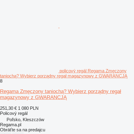
policový regál Regama Zmęczony
taniochą? Wybierz porządny regał magazynowy z GWARANCJĄ
8
Regama Zmęczony taniochą? Wybierz porządny regał
magazynowy z GWARANCJĄ
251,30 €
1 080 PLN
Policový regál
Poľsko, Kleszczów
Regama.pl
Obráťte sa na predajcu