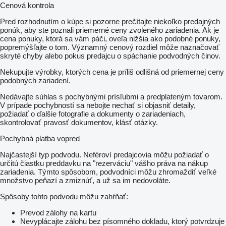
Cenová kontrola
Pred rozhodnutím o kúpe si pozorne prečítajte niekoľko predajných
ponúk, aby ste poznali priemerné ceny zvoleného zariadenia. Ak je
cena ponuky, ktorá sa vám páči, oveľa nižšia ako podobné ponuky,
popremýšľajte o tom. Významný cenový rozdiel môže naznačovať
skryté chyby alebo pokus predajcu o spáchanie podvodných činov.
Nekupujte výrobky, ktorých cena je príliš odlišná od priemernej ceny
podobných zariadení.
Nedávajte súhlas s pochybnými prísľubmi a predplateným tovarom.
V prípade pochybností sa nebojte nechať si objasniť detaily,
požiadať o ďalšie fotografie a dokumenty o zariadeniach,
skontrolovať pravosť dokumentov, klásť otázky.
Pochybná platba vopred
Najčastejší typ podvodu. Neféroví predajcovia môžu požiadať o
určitú čiastku preddavku na "rezerváciu" vášho práva na nákup
zariadenia. Týmto spôsobom, podvodníci môžu zhromaždiť veľké
množstvo peňazí a zmiznúť, a už sa im nedovoláte.
Spôsoby tohto podvodu môžu zahŕňať:
Prevod zálohy na kartu
Nevyplácajte zálohu bez písomného dokladu, ktorý potvrdzuje