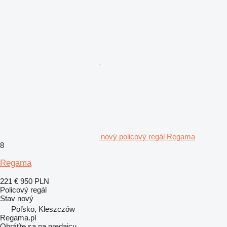
nový policový regál Regama
8
Regama
221 €
950 PLN
Policový regál
Stav
nový
Poľsko, Kleszczów
Regama.pl
Obráťte sa na predajcu