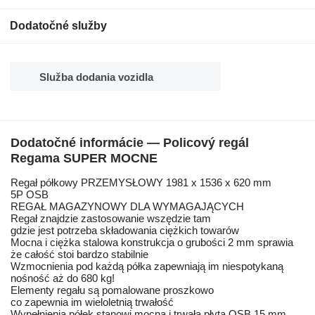
Dodatočné služby
Služba dodania vozidla
Dodatočné informácie — Policový regál
Regama SUPER MOCNE
Regał półkowy PRZEMYSŁOWY 1981 x 1536 x 620 mm
5P OSB
REGAŁ MAGAZYNOWY DLA WYMAGAJĄCYCH
Regał znajdzie zastosowanie wszędzie tam
gdzie jest potrzeba składowania ciężkich towarów
Mocna i ciężka stalowa konstrukcja o grubości 2 mm sprawia
że całość stoi bardzo stabilnie
Wzmocnienia pod każdą półka zapewniają im niespotykaną
nośność aż do 680 kg!
Elementy regału są pomalowane proszkowo
co zapewnia im wieloletnią trwałość
Wypełnienia półek stanowi mocna i trwała płyta OSB 15 mm.