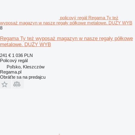
policový regál Regama Ty też
wyposaż magazyn w nasze regały półkowe metalowe. DUŻY WYB
8
Regama Ty też wyposaż magazyn w nasze regały półkowe
metalowe. DUŻY WYB
241 €
1 036 PLN
Policový regál
Poľsko, Kleszczów
Regama.pl
Obráťte sa na predajcu