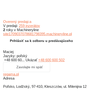
Overený predajca
V predaji:
259 inzerátov
2
roky v Machineryline
site1709037078681798395.machineryline.pl
Prihlásiť sa k odberu u predávajúceho
Maciej
Jazyky:
poľský
+48 600 60...
Ukázať
+48 600 600 502
Zavolajte mi späť
regama.pl
Adresa
Poľsko, Lodžský, 97-410, Kleszczów, ul. Milenijna 12