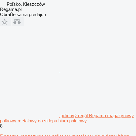
Poľsko, Kleszczów
Regama.pl
Obráťte sa na predajcu
policový regál Regama magazynowy
polkowy metalowy do sklepu biura paletowy
8