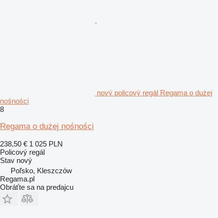
nový policový regál Regama o dużej
nośności
8
Regama o dużej nośności
238,50 €
1 025 PLN
Policový regál
Stav
nový
Poľsko, Kleszczów
Regama.pl
Obráťte sa na predajcu