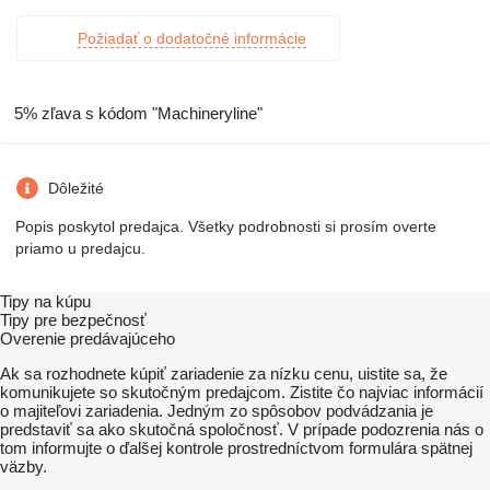
Požiadať o dodatočné informácie
5% zľava s kódom "Machineryline"
Dôležité
Popis poskytol predajca. Všetky podrobnosti si prosím overte
priamo u predajcu.
Tipy na kúpu
Tipy pre bezpečnosť
Overenie predávajúceho
Ak sa rozhodnete kúpiť zariadenie za nízku cenu, uistite sa, že
komunikujete so skutočným predajcom. Zistite čo najviac informácií
o majiteľovi zariadenia. Jedným zo spôsobov podvádzania je
predstaviť sa ako skutočná spoločnosť. V prípade podozrenia nás o
tom informujte o ďalšej kontrole prostredníctvom formulára spätnej
väzby.