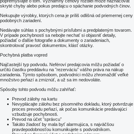
popremýšľajte o tom. Významný cenový rozdiel môže naznačovať
skryté chyby alebo pokus predajcu o spáchanie podvodných činov.
Nekupujte výrobky, ktorých cena je príliš odlišná od priemernej ceny
podobných zariadení.
Nedávajte súhlas s pochybnými prísľubmi a predplateným tovarom.
V prípade pochybností sa nebojte nechať si objasniť detaily,
požiadať o ďalšie fotografie a dokumenty o zariadeniach,
skontrolovať pravosť dokumentov, klásť otázky.
Pochybná platba vopred
Najčastejší typ podvodu. Neféroví predajcovia môžu požiadať o
určitú čiastku preddavku na "rezerváciu" vášho práva na nákup
zariadenia. Týmto spôsobom, podvodníci môžu zhromaždiť veľké
množstvo peňazí a zmiznúť, a už sa im nedovoláte.
Spôsoby tohto podvodu môžu zahŕňať:
Prevod zálohy na kartu
Nevyplácajte zálohu bez písomného dokladu, ktorý potvrdzuje
proces prevodu peňazí, ak počas komunikácie predávajúci
vzbudzuje pochybnosti.
Prevod na účet "správcu"
Takáto žiadosť by mala byť alarmujúca, s najväčšou
pravdepodobnosťou komunikujete s podvodníkom.