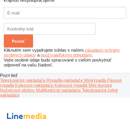
krajinou nespolupracujeme
Kliknutím sem vyjadrujete súhlas s našimi
zásadami ochrany
osobných údajov
a
používateľskými dohodami
.
Vaše osobné údaje budú spracované s cieľom poskytnúť
odpoveď na vašu žiadosť.
Pozri tiež
Teleskopické nakladače
Rýpadlá-nakladače
Minirýpadlá
Pásové
rýpadlá
Kolesové nakladače
Kolesové rýpadlá
Mini dumpre
Nožnicové plošiny
Multifunkčné nakladače
Teleskopické čelné
nakladače