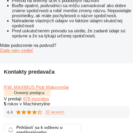
Prevod na firemný účet s podobným názvom
Buďte opatrní, podvodníci sa môžu zamaskovať ako dobre
známe spoločnosti a robiť menšie zmeny názvu. Neposielajte
prostriedky, ak máte pochybnosti o názve spoločnosti.
Nahradenie vlastných údajov vo faktúre údajmi skutočnej
spoločnosti
Pred uskutočnením prevodu sa uistite, že zadané údaje sú
správne a že sa týkajú určenej spoločnosti.
Máte podozrenie na podvod?
Dajte nám vedieť
Kontakty predavača
P.W. MAXIMUS Piotr Maksymów
Overený predajca
V predaji:
678 inzerátov
5
rokov v Machineryline
4.4
32 recenzií
Prihlásiť sa k odberu u
predávajúceho