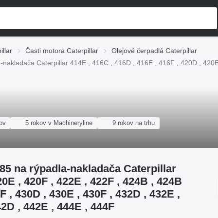
llar
Časti motora Caterpillar
Olejové čerpadlá Caterpillar
akladača Caterpillar 414E , 416C , 416D , 416E , 416F , 420D , 420E 
ov
5 rokov v Machineryline
9 rokov na trhu
5 na rýpadla-nakladača Caterpillar
20E , 420F , 422E , 422F , 424B , 424B
F , 430D , 430E , 430F , 432D , 432E ,
42D , 442E , 444E , 444F