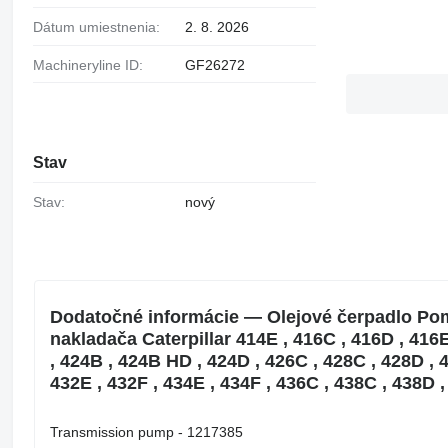
Dátum umiestnenia:
2. 8. 2026
Machineryline ID:
GF26272
Stav
Stav:
nový
Dodatočné informácie — Olejové čerpadlo Pom
nakladača Caterpillar 414E , 416C , 416D , 416E
, 424B , 424B HD , 424D , 426C , 428C , 428D , 4
432E , 432F , 434E , 434F , 436C , 438C , 438D ,
Transmission pump - 1217385