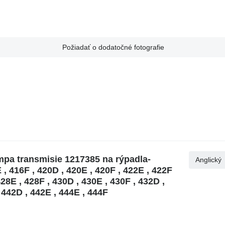
Požiadať o dodatočné fotografie
pa transmisie 1217385 na rýpadla-
Anglický
 , 416F , 420D , 420E , 420F , 422E , 422F
28E , 428F , 430D , 430E , 430F , 432D ,
 442D , 442E , 444E , 444F