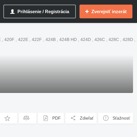
Prihlásenie / Registrácia
Zverejniť inzerát
, 420F , 422E , 422F , 424B , 424B HD , 424D , 426C , 428C , 428D , 
PDF
Zdieľať
Sťažnosť