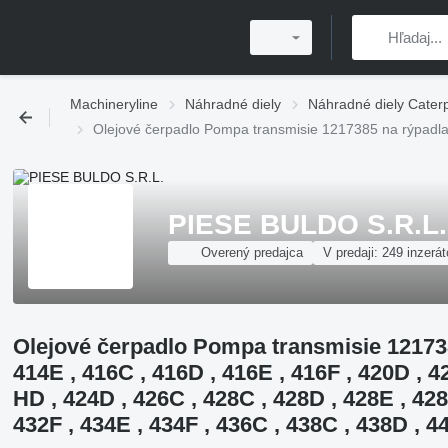
Machineryline
Náhradné diely
Náhradné diely Caterpi
Olejové čerpadlo Pompa transmisie 1217385 na rýpadla-n
PIESE BULDO S.R.L.
Overený predajca
V predaji:
249 inzerát
Olejové čerpadlo Pompa transmisie 121738
414E , 416C , 416D , 416E , 416F , 420D , 4
HD , 424D , 426C , 428C , 428D , 428E , 428
432F , 434E , 434F , 436C , 438C , 438D , 4