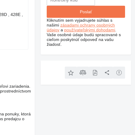
28D , 428E ,
Kliknutím sem vyjadrujete súhlas s
našimi
zásadami ochrany osobných
údajov
a
používateľskými dohodami
.
Vaše osobné údaje budú spracované s
cieľom poskytnúť odpoveď na vašu
žiadosť.
eľovi zariadenia.
 prostredníctvom
na ponuky, ktorá
us predajcu o