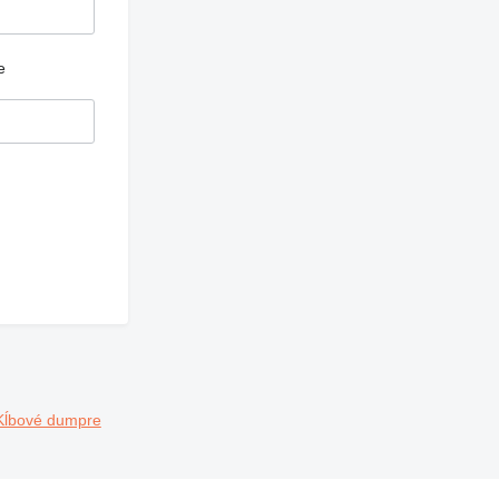
e
Kĺbové dumpre