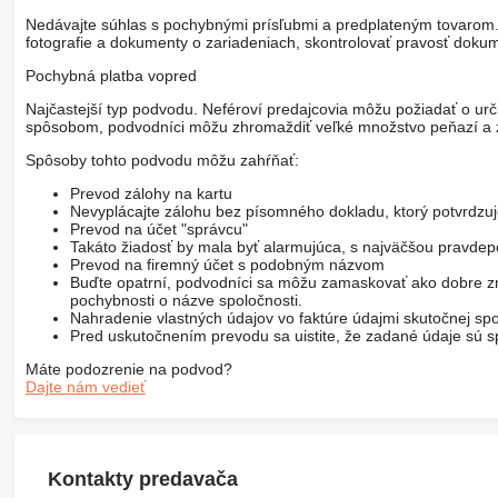
Nedávajte súhlas s pochybnými prísľubmi a predplateným tovarom. V
fotografie a dokumenty o zariadeniach, skontrolovať pravosť dokum
Pochybná platba vopred
Najčastejší typ podvodu. Neféroví predajcovia môžu požiadať o urč
spôsobom, podvodníci môžu zhromaždiť veľké množstvo peňazí a z
Spôsoby tohto podvodu môžu zahŕňať:
Prevod zálohy na kartu
Nevyplácajte zálohu bez písomného dokladu, ktorý potvrdzu
Prevod na účet "správcu"
Takáto žiadosť by mala byť alarmujúca, s najväčšou pravd
Prevod na firemný účet s podobným názvom
Buďte opatrní, podvodníci sa môžu zamaskovať ako dobre zn
pochybnosti o názve spoločnosti.
Nahradenie vlastných údajov vo faktúre údajmi skutočnej spo
Pred uskutočnením prevodu sa uistite, že zadané údaje sú sp
Máte podozrenie na podvod?
Dajte nám vedieť
Kontakty predavača