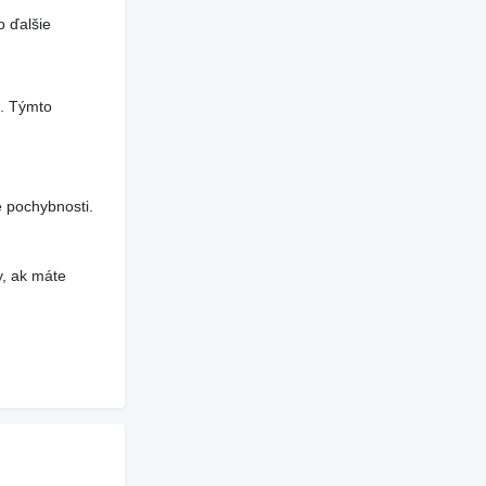
o ďalšie
a. Týmto
 pochybnosti.
y, ak máte