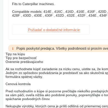
Fits to Caterpillar machines.
Compatible models: 414E , 416C , 416D , 416E , 416F , 420D ,
428F , 430D , 430E , 430F , 432D , 432E , 432F , 434E , 434F
Požiadať o dodatočné informácie
Popis poskytol predajca. Všetky podrobnosti si prosím ove
Tipy na kúpu
Tipy pre bezpečnosť
Overenie predávajúceho
Ak sa rozhodnete kúpiť zariadenie za nízku cenu, uistite sa, že kom
Jedným zo spôsobov podvádzania je predstaviť sa ako skutočná spo
formulára spätnej väzby.
Cenová kontrola
Pred rozhodnutím o kúpe si pozorne prečítajte niekoľko predajných
sa vám páči, oveľa nižšia ako podobné ponuky, popremýšľajte o t
spáchanie podvodných činov.
Nekupujte výrobky, ktorých cena je príliš odlišná od priemernej ce