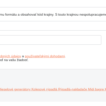
mu formátu a obsahovať kód krajiny.
S touto krajinou nespolupracujem
obných údajov
a
používateľskými dohodami
.
ď na vašu žiadosť.
Dieselové generátory
Kolesové rýpadlá
Rýpadlá-nakladače
Midi bagre