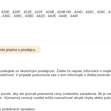
 420E , 420F , 422E , 422F , 424B , 424B HD , 424D , 426C , 428C , 4
 , 436C , 438C , 438D , 442D , 442E , 444E , 444F
rte priamo u predajcu.
unikujete so skutočným predajcom. Zistite čo najviac informácií o majit
ločnosť. V prípade podozrenia nás o tom informujte o ďalšej kontrole
 ponúk, aby ste poznali priemerné ceny zvoleného zariadenia. Ak je ce
om. Významný cenový rozdiel môže naznačovať skryté chyby alebo pok
ny podobných zariadení.