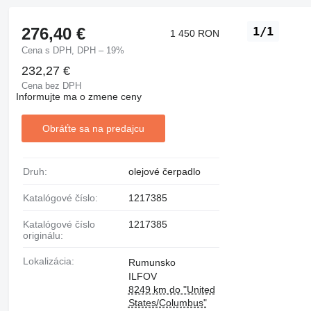
276,40 €
1/1
1 450 RON
Cena s DPH, DPH – 19%
232,27 €
Cena bez DPH
Informujte ma o zmene ceny
Obráťte sa na predajcu
Druh:
olejové čerpadlo
Katalógové číslo:
1217385
Katalógové číslo
1217385
originálu:
Lokalizácia:
Rumunsko
ILFOV
8249 km do "United
States/Columbus"