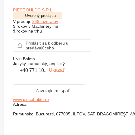
PIESE BULDO S.R.L.
Overený predajca
V predaji:
249 inzerátov
5
rokov v Machineryline
9
rokov na trhu
Prihlásiť sa k odberu u
predávajúceho
Liviu Balota
Jazyky:
rumunský, anglický
Ukázať
+40 771 10...
Zavolajte mi späť
www.piesebuldo.ro
Adresa
Rumunsko, Bucuresti, 077095, ILFOV, SAT. DRAGOMIREŞTI-