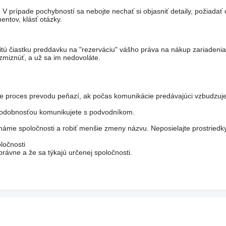
 prípade pochybností sa nebojte nechať si objasniť detaily, požiadať 
entov, klásť otázky.
itú čiastku preddavku na "rezerváciu" vášho práva na nákup zariadeni
miznúť, a už sa im nedovoláte.
je proces prevodu peňazí, ak počas komunikácie predávajúci vzbudzuje
epodobnosťou komunikujete s podvodníkom.
áme spoločnosti a robiť menšie zmeny názvu. Neposielajte prostriedk
ločnosti
rávne a že sa týkajú určenej spoločnosti.