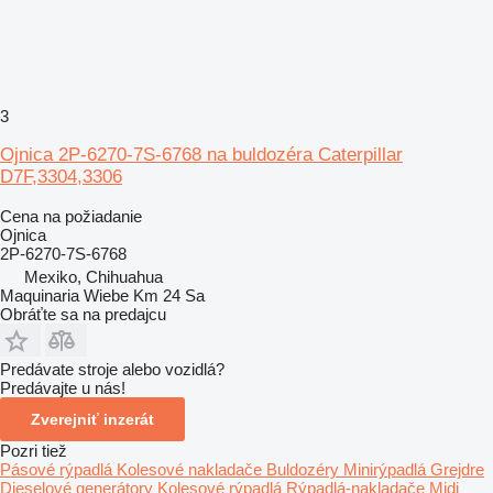
3
Ojnica 2P-6270-7S-6768 na buldozéra Caterpillar
D7F,3304,3306
Cena na požiadanie
Ojnica
2P-6270-7S-6768
Mexiko, Chihuahua
Maquinaria Wiebe Km 24 Sa
Obráťte sa na predajcu
Predávate stroje alebo vozidlá?
Predávajte u nás!
Zverejniť inzerát
Pozri tiež
Pásové rýpadlá
Kolesové nakladače
Buldozéry
Minirýpadlá
Grejdre
Dieselové generátory
Kolesové rýpadlá
Rýpadlá-nakladače
Midi