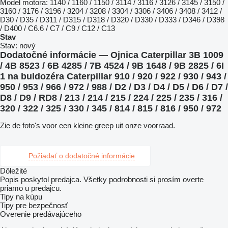
Model motora:
1140 / 1160 / 1150 / 3114 / 3116 / 3126 / 3145 / 3150 /
3160 / 3176 / 3196 / 3204 / 3208 / 3304 / 3306 / 3406 / 3408 / 3412 /
D30 / D35 / D311 / D315 / D318 / D320 / D330 / D333 / D346 / D398
/ D400 / C6.6 / C7 / C9 / C12 / C13
Stav
Stav:
nový
Dodatočné informácie — Ojnica Caterpillar 3B 1009
/ 4B 8523 / 6B 4285 / 7B 4524 / 9B 1648 / 9B 2825 / 6I
1 na buldozéra Caterpillar 910 / 920 / 922 / 930 / 943 /
950 / 953 / 966 / 972 / 988 / D2 / D3 / D4 / D5 / D6 / D7 /
D8 / D9 / RD8 / 213 / 214 / 215 / 224 / 225 / 235 / 316 /
320 / 322 / 325 / 330 / 345 / 814 / 815 / 816 / 950 / 972
Zie de foto's voor een kleine greep uit onze voorraad.
Požiadať o dodatočné informácie
Dôležité
Popis poskytol predajca. Všetky podrobnosti si prosím overte
priamo u predajcu.
Tipy na kúpu
Tipy pre bezpečnosť
Overenie predávajúceho