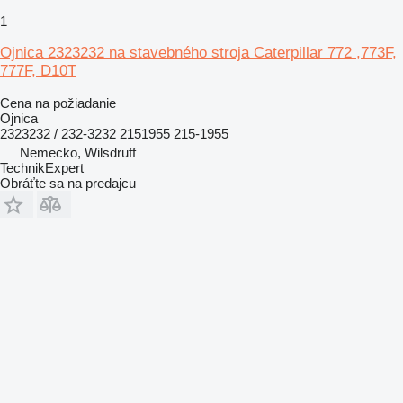
1
Ojnica 2323232 na stavebného stroja Caterpillar 772 ,773F,
777F, D10T
Cena na požiadanie
Ojnica
2323232 / 232-3232 2151955 215-1955
Nemecko, Wilsdruff
TechnikExpert
Obráťte sa na predajcu