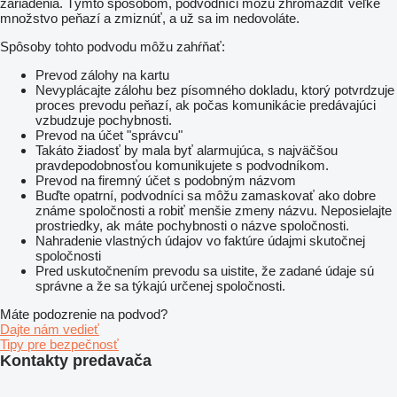
zariadenia. Týmto spôsobom, podvodníci môžu zhromaždiť veľké
množstvo peňazí a zmiznúť, a už sa im nedovoláte.
Spôsoby tohto podvodu môžu zahŕňať:
Prevod zálohy na kartu
Nevyplácajte zálohu bez písomného dokladu, ktorý potvrdzuje
proces prevodu peňazí, ak počas komunikácie predávajúci
vzbudzuje pochybnosti.
Prevod na účet "správcu"
Takáto žiadosť by mala byť alarmujúca, s najväčšou
pravdepodobnosťou komunikujete s podvodníkom.
Prevod na firemný účet s podobným názvom
Buďte opatrní, podvodníci sa môžu zamaskovať ako dobre
známe spoločnosti a robiť menšie zmeny názvu. Neposielajte
prostriedky, ak máte pochybnosti o názve spoločnosti.
Nahradenie vlastných údajov vo faktúre údajmi skutočnej
spoločnosti
Pred uskutočnením prevodu sa uistite, že zadané údaje sú
správne a že sa týkajú určenej spoločnosti.
Máte podozrenie na podvod?
Dajte nám vedieť
Tipy pre bezpečnosť
Kontakty predavača