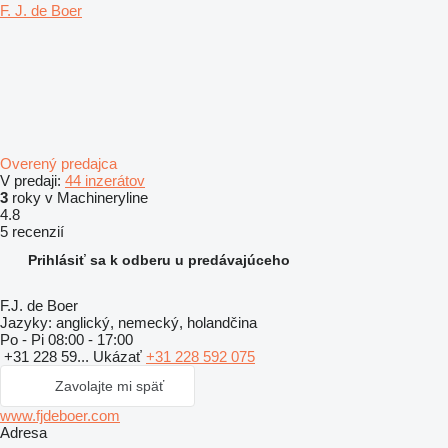
F. J. de Boer
Overený predajca
V predaji:
44 inzerátov
3
roky v Machineryline
4.8
5 recenzií
Prihlásiť sa k odberu u predávajúceho
F.J. de Boer
Jazyky:
anglický, nemecký, holandčina
Po - Pi
08:00 - 17:00
+31 228 59...
Ukázať
+31 228 592 075
Zavolajte mi späť
www.fjdeboer.com
Adresa