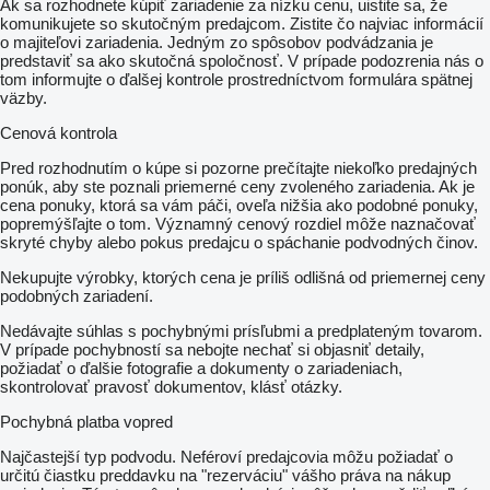
Ak sa rozhodnete kúpiť zariadenie za nízku cenu, uistite sa, že
komunikujete so skutočným predajcom. Zistite čo najviac informácií
o majiteľovi zariadenia. Jedným zo spôsobov podvádzania je
predstaviť sa ako skutočná spoločnosť. V prípade podozrenia nás o
tom informujte o ďalšej kontrole prostredníctvom formulára spätnej
väzby.
Cenová kontrola
Pred rozhodnutím o kúpe si pozorne prečítajte niekoľko predajných
ponúk, aby ste poznali priemerné ceny zvoleného zariadenia. Ak je
cena ponuky, ktorá sa vám páči, oveľa nižšia ako podobné ponuky,
popremýšľajte o tom. Významný cenový rozdiel môže naznačovať
skryté chyby alebo pokus predajcu o spáchanie podvodných činov.
Nekupujte výrobky, ktorých cena je príliš odlišná od priemernej ceny
podobných zariadení.
Nedávajte súhlas s pochybnými prísľubmi a predplateným tovarom.
V prípade pochybností sa nebojte nechať si objasniť detaily,
požiadať o ďalšie fotografie a dokumenty o zariadeniach,
skontrolovať pravosť dokumentov, klásť otázky.
Pochybná platba vopred
Najčastejší typ podvodu. Neféroví predajcovia môžu požiadať o
určitú čiastku preddavku na "rezerváciu" vášho práva na nákup