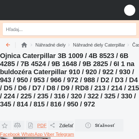
Náhradné diely
Náhradné diely Caterpillar
Čas
Ojnica Caterpillar 3B 1009 / 4B 8523 / 6B
4285 / 7B 4524 / 9B 1648 / 9B 2825 / 6I 1 na
buldozéra Caterpillar 910 / 920 / 922 / 930 /
943 / 950 / 953 / 966 / 972 / 988 / D2 / D3 / D4
/ D5 / D6 / D7 / D8 / D9 / RD8 / 213 / 214 / 215
/ 224 / 225 / 235 / 316 / 320 / 322 / 325 / 330 /
345 / 814 / 815 / 816 / 950 / 972
PDF
Zdieľať
Sťažnosť
Facebook
WhatsApp
Viber
Telegram