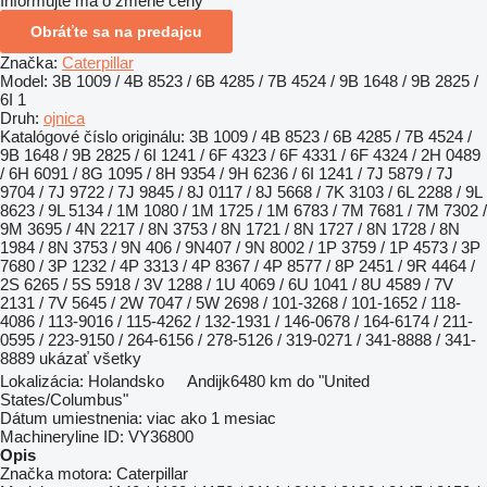
Informujte ma o zmene ceny
Obráťte sa na predajcu
Značka:
Caterpillar
Model:
3B 1009 / 4B 8523 / 6B 4285 / 7B 4524 / 9B 1648 / 9B 2825 /
6I 1
Druh:
ojnica
Katalógové číslo originálu:
3B 1009 / 4B 8523 / 6B 4285 / 7B 4524 /
9B 1648 / 9B 2825 / 6I 1241 / 6F 4323 / 6F 4331 / 6F 4324 / 2H 0489
/ 6H 6091 / 8G 1095 / 8H 9354 / 9H 6236 / 6I 1241 / 7J 5879 / 7J
9704 / 7J 9722 / 7J 9845 / 8J 0117 / 8J 5668 / 7K 3103 / 6L 2288 / 9L
8623 / 9L 5134 / 1M 1080 / 1M 1725 / 1M 6783 / 7M 7681 / 7M 7302 /
9M 3695 / 4N 2217 / 8N 3753 / 8N 1721 / 8N 1727 / 8N 1728 / 8N
1984 / 8N 3753 / 9N 406 / 9N407 / 9N 8002 / 1P 3759 / 1P 4573 / 3P
7680 / 3P 1232 / 4P 3313 / 4P 8367 / 4P 8577 / 8P 2451 / 9R 4464 /
2S 6265 / 5S 5918 / 3V 1288 / 1U 4069 / 6U 1041 / 8U 4589 / 7V
2131 / 7V 5645 / 2W 7047 / 5W 2698 / 101-3268 / 101-1652 / 118-
4086 / 113-9016 / 115-4262 / 132-1931 / 146-0678 / 164-6174 / 211-
0595 / 223-9150 / 264-6156 / 278-5126 / 319-0271 / 341-8888 / 341-
8889
ukázať všetky
Lokalizácia:
Holandsko
Andijk
6480 km do "United
States/Columbus"
Dátum umiestnenia:
viac ako 1 mesiac
Machineryline ID:
VY36800
Opis
Značka motora:
Caterpillar