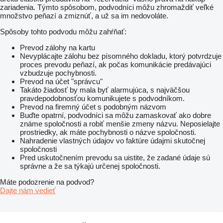
zariadenia. Týmto spôsobom, podvodníci môžu zhromaždiť veľké
množstvo peňazí a zmiznúť, a už sa im nedovoláte.
Spôsoby tohto podvodu môžu zahŕňať:
Prevod zálohy na kartu
Nevyplácajte zálohu bez písomného dokladu, ktorý potvrdzuje
proces prevodu peňazí, ak počas komunikácie predávajúci
vzbudzuje pochybnosti.
Prevod na účet "správcu"
Takáto žiadosť by mala byť alarmujúca, s najväčšou
pravdepodobnosťou komunikujete s podvodníkom.
Prevod na firemný účet s podobným názvom
Buďte opatrní, podvodníci sa môžu zamaskovať ako dobre
známe spoločnosti a robiť menšie zmeny názvu. Neposielajte
prostriedky, ak máte pochybnosti o názve spoločnosti.
Nahradenie vlastných údajov vo faktúre údajmi skutočnej
spoločnosti
Pred uskutočnením prevodu sa uistite, že zadané údaje sú
správne a že sa týkajú určenej spoločnosti.
Máte podozrenie na podvod?
Dajte nám vedieť