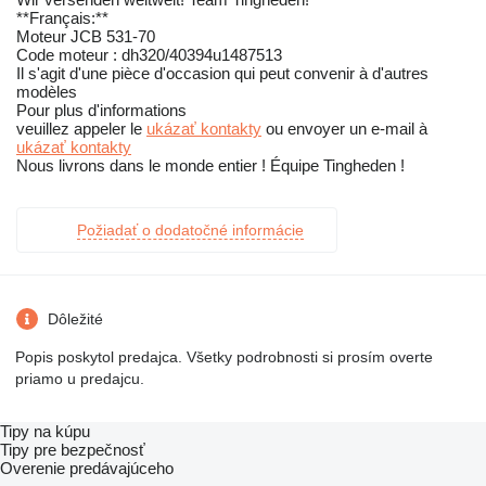
**Français:**
Moteur JCB 531-70
Code moteur : dh320/40394u1487513
Il s'agit d'une pièce d'occasion qui peut convenir à d'autres
modèles
Pour plus d'informations
veuillez appeler le
ukázať kontakty
ou envoyer un e-mail à
ukázať kontakty
Nous livrons dans le monde entier ! Équipe Tingheden !
Požiadať o dodatočné informácie
Dôležité
Popis poskytol predajca. Všetky podrobnosti si prosím overte
priamo u predajcu.
Tipy na kúpu
Tipy pre bezpečnosť
Overenie predávajúceho