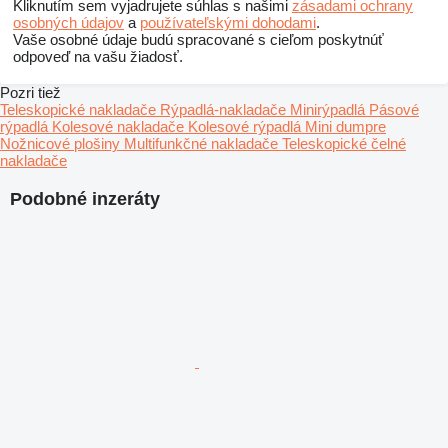
Kliknutím sem vyjadrujete súhlas s našimi
zásadami ochrany
osobných údajov
a
používateľskými dohodami
.
Vaše osobné údaje budú spracované s cieľom poskytnúť
odpoveď na vašu žiadosť.
Pozri tiež
Teleskopické nakladače
Rýpadlá-nakladače
Minirýpadlá
Pásové
rýpadlá
Kolesové nakladače
Kolesové rýpadlá
Mini dumpre
Nožnicové plošiny
Multifunkčné nakladače
Teleskopické čelné
nakladače
Podobné inzeráty