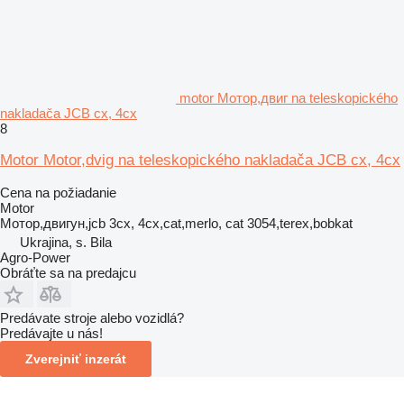
motor Мотор,двиг na teleskopického
nakladača JCB cx, 4cx
8
Motor Motor,dvig na teleskopického nakladača JCB cx, 4cx
Cena na požiadanie
Motor
Мотор,двигун,jcb 3cx, 4cx,cat,merlo, cat 3054,terex,bobkat
Ukrajina, s. Bila
Agro-Power
Obráťte sa na predajcu
Predávate stroje alebo vozidlá?
Predávajte u nás!
Zverejniť inzerát