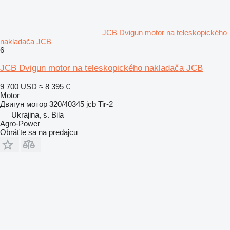
JCB Dvigun motor na teleskopického
nakladača JCB
6
JCB Dvigun motor na teleskopického nakladača JCB
9 700 USD
≈ 8 395 €
Motor
Двигун мотор 320/40345 jcb Tir-2
Ukrajina, s. Bila
Agro-Power
Obráťte sa na predajcu