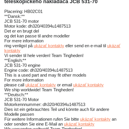
teleskopického nakladača JCB 531-70
Placering: HB02C01
**Dansk:**
JCB 531-70 motor
Motor kode: dh320/40394u1487513
Det er en brugt del
og det kan passe til andre modeller
For mere information
ring venligst på
ukázať kontakty
eller send en e-mail til
ukázať
kontakty
Vi sender til hele verden! Team Tingheden!
**English:**
JCB 531-70 engine
Engine code: dh320/40394u1487513
This is a used part and may fit other models
For more information
please call
ukázať kontakty
or email
ukázať kontakty
We ship worldwide! Team Tingheden!
**Deutsch:**
JCB 531-70 Motor
Motorkennnummer: dh320/40394u1487513
Dies ist ein gebrauchtes Teil und könnte auch für andere
Modelle passen
Für weitere Informationen rufen Sie bitte
ukázať kontakty
an
oder senden Sie eine E-Mail an
ukázať kontakty
Wir versenden weltweit! Team Tingheden!