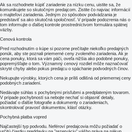
Ak sa rozhodnete kúpiť zariadenie za nízku cenu, uistite sa, že
komunikujete so skutočným predajcom. Zistite čo najviac informácií
o majiteľovi zariadenia. Jedným zo spôsobov podvádzania je
predstaviť sa ako skutočná spoločnosť. V prípade podozrenia nás o
tom informujte o ďalšej kontrole prostredníctvom formulára spätnej
väzby.
Cenová kontrola
Pred rozhodnutím o kúpe si pozorne prečítajte niekoľko predajných
ponúk, aby ste poznali priemerné ceny zvoleného zariadenia. Ak je
cena ponuky, ktorá sa vám páči, oveľa nižšia ako podobné ponuky,
popremýšľajte o tom. Významný cenový rozdiel môže naznačovať
skryté chyby alebo pokus predajcu o spáchanie podvodných činov.
Nekupujte výrobky, ktorých cena je príliš odlišná od priemernej ceny
podobných zariadení.
Nedávajte súhlas s pochybnými prísľubmi a predplateným tovarom.
V prípade pochybností sa nebojte nechať si objasniť detaily,
požiadať o ďalšie fotografie a dokumenty o zariadeniach,
skontrolovať pravosť dokumentov, klásť otázky.
Pochybná platba vopred
Najčastejší typ podvodu. Neféroví predajcovia môžu požiadať o
určitú čiastku preddavku na "rezerváciu" vášho práva na nákup