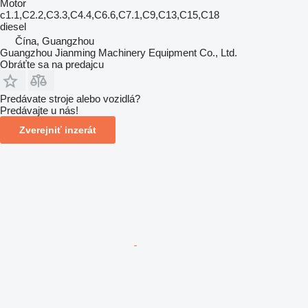
Motor
c1.1,C2.2,C3.3,C4.4,C6.6,C7.1,C9,C13,C15,C18
diesel
Čína, Guangzhou
Guangzhou Jianming Machinery Equipment Co., Ltd.
Obráťte sa na predajcu
Predávate stroje alebo vozidlá?
Predávajte u nás!
Zverejniť inzerát