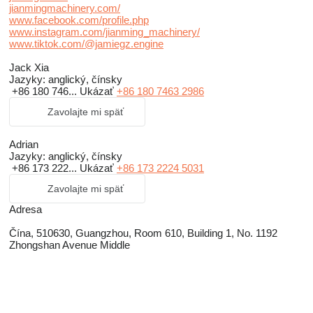
jianmingmachinery.com/
www.facebook.com/profile.php
www.instagram.com/jianming_machinery/
www.tiktok.com/@jamiegz.engine
Jack Xia
Jazyky:
anglický, čínsky
+86 180 746...
Ukázať
+86 180 7463 2986
Zavolajte mi späť
Adrian
Jazyky:
anglický, čínsky
+86 173 222...
Ukázať
+86 173 2224 5031
Zavolajte mi späť
Adresa
Čína, 510630, Guangzhou, Room 610, Building 1, No. 1192
Zhongshan Avenue Middle