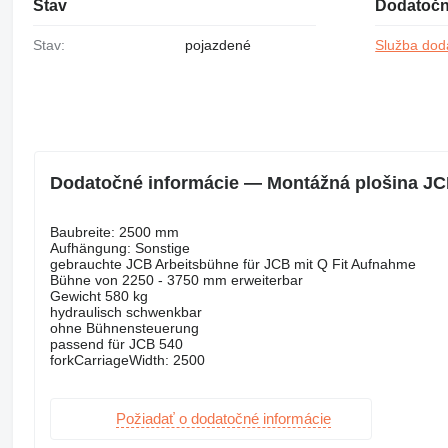
Stav
Dodatočn
Stav:
pojazdené
Služba dod
Dodatočné informácie — Montážná plošina JCB
Baubreite: 2500 mm
Aufhängung: Sonstige
gebrauchte JCB Arbeitsbühne für JCB mit Q Fit Aufnahme
Bühne von 2250 - 3750 mm erweiterbar
Gewicht 580 kg
hydraulisch schwenkbar
ohne Bühnensteuerung
passend für JCB 540
forkCarriageWidth: 2500
Požiadať o dodatočné informácie