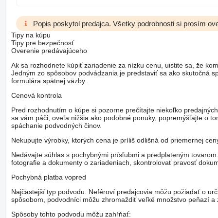
Popis poskytol predajca. Všetky podrobnosti si prosím ove
Tipy na kúpu
Tipy pre bezpečnosť
Overenie predávajúceho
Ak sa rozhodnete kúpiť zariadenie za nízku cenu, uistite sa, že kom
Jedným zo spôsobov podvádzania je predstaviť sa ako skutočná spo
formulára spätnej väzby.
Cenová kontrola
Pred rozhodnutím o kúpe si pozorne prečítajte niekoľko predajných
sa vám páči, oveľa nižšia ako podobné ponuky, popremýšľajte o t
spáchanie podvodných činov.
Nekupujte výrobky, ktorých cena je príliš odlišná od priemernej ce
Nedávajte súhlas s pochybnými prísľubmi a predplateným tovarom. V
fotografie a dokumenty o zariadeniach, skontrolovať pravosť dokum
Pochybná platba vopred
Najčastejší typ podvodu. Neféroví predajcovia môžu požiadať o urč
spôsobom, podvodníci môžu zhromaždiť veľké množstvo peňazí a z
Spôsoby tohto podvodu môžu zahŕňať: