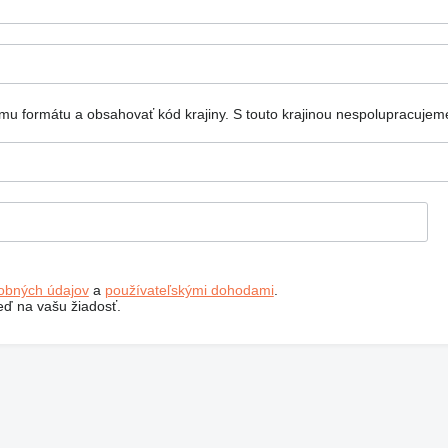
mu formátu a obsahovať kód krajiny.
S touto krajinou nespolupracujem
obných údajov
a
používateľskými dohodami
.
ď na vašu žiadosť.