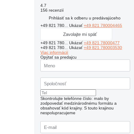
4.7
156 recenzií
Prihlásiť sa k odberu u predávajúceho
+49 821 780...
Ukázať
+49 821 780004465
Zavolajte mi späť
+49 821 780...
Ukázať
+49 821 78000477
+49 821 780...
Ukázať
+49 821 780003530
Viac informácií
Opýtať sa predajcu
Skontrolujte telefónne číslo: malo by
zodpovedať medzinárodnému formátu a
obsahovať kód krajiny.
S touto krajinou
nespolupracujeme