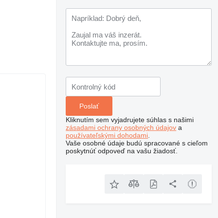
Kliknutím sem vyjadrujete súhlas s našimi
zásadami ochrany osobných údajov
a
používateľskými dohodami
.
Vaše osobné údaje budú spracované s cieľom
poskytnúť odpoveď na vašu žiadosť.