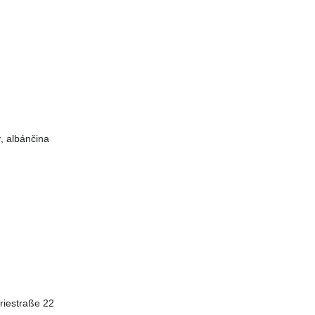
ý, albánčina
riestraße 22