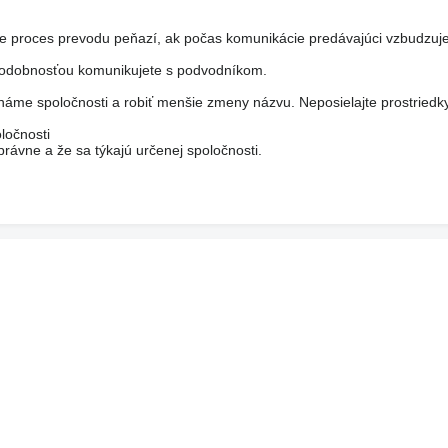
je proces prevodu peňazí, ak počas komunikácie predávajúci vzbudzuje
epodobnosťou komunikujete s podvodníkom.
áme spoločnosti a robiť menšie zmeny názvu. Neposielajte prostriedk
ločnosti
rávne a že sa týkajú určenej spoločnosti.