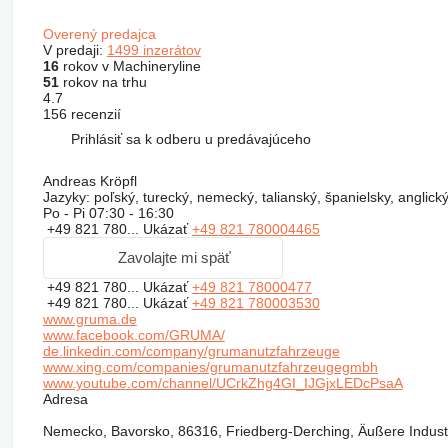
Overený predajca
V predaji:
1499 inzerátov
16
rokov v Machineryline
51
rokov na trhu
4.7
156 recenzií
Prihlásiť sa k odberu u predávajúceho
Andreas Kröpfl
Jazyky:
poľský, turecký, nemecký, talianský, španielsky, anglick
Po - Pi
07:30 - 16:30
+49 821 780...
Ukázať
+49 821 780004465
Zavolajte mi späť
+49 821 780...
Ukázať
+49 821 78000477
+49 821 780...
Ukázať
+49 821 780003530
www.gruma.de
www.facebook.com/GRUMA/
de.linkedin.com/company/grumanutzfahrzeuge
www.xing.com/companies/grumanutzfahrzeugegmbh
www.youtube.com/channel/UCrkZhg4GI_IJGjxLEDcPsaA
Adresa
Nemecko, Bavorsko, 86316, Friedberg-Derching, Äußere Indust