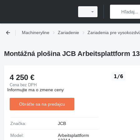
Machineryline
Zariadenie
Zariadenia pre vysokozdvi
Montážná plošina JCB Arbeitsplattform 1
4 250 €
1/6
Cena bez DPH
Informujte ma o zmene ceny
Obráťte sa na predajcu
Značka:
JCB
Model:
Arbeitsplattform