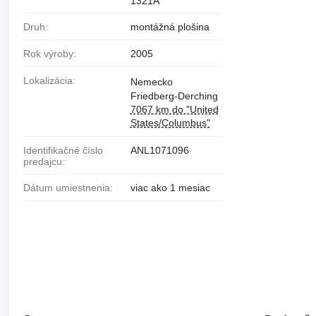
1321A
Druh:
montážná plošina
Rok výroby:
2005
Lokalizácia:
Nemecko
Friedberg-Derching
7067 km do "United
States/Columbus"
Identifikačné číslo
ANL1071096
predajcu:
Dátum umiestnenia:
viac ako 1 mesiac