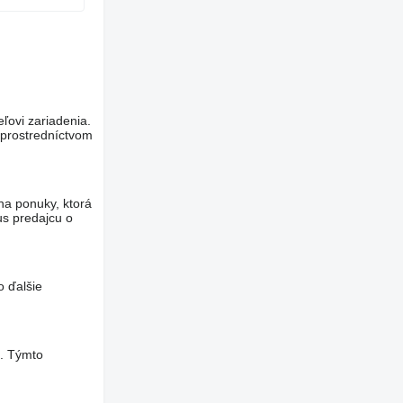
eľovi zariadenia.
 prostredníctvom
na ponuky, ktorá
us predajcu o
o ďalšie
a. Týmto