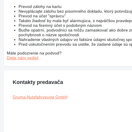
Prevod zálohy na kartu
Nevyplácajte zálohu bez písomného dokladu, ktorý potvrdzu
Prevod na účet "správcu"
Takáto žiadosť by mala byť alarmujúca, s najväčšou pravd
Prevod na firemný účet s podobným názvom
Buďte opatrní, podvodníci sa môžu zamaskovať ako dobre zn
pochybnosti o názve spoločnosti.
Nahradenie vlastných údajov vo faktúre údajmi skutočnej spo
Pred uskutočnením prevodu sa uistite, že zadané údaje sú sp
Máte podozrenie na podvod?
Dajte nám vedieť
Kontakty predavača
Gruma Nutzfahrzeuge GmbH