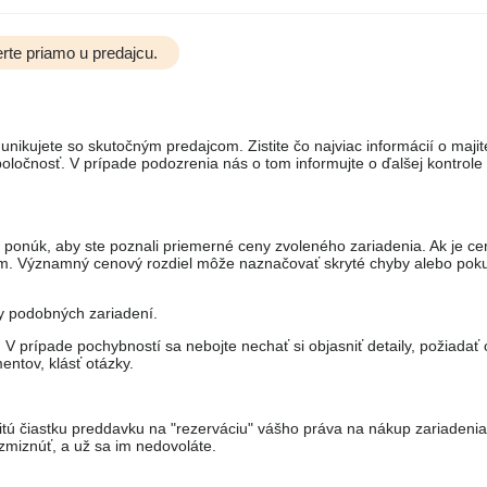
rte priamo u predajcu.
unikujete so skutočným predajcom. Zistite čo najviac informácií o majit
ločnosť. V prípade podozrenia nás o tom informujte o ďalšej kontrole
 ponúk, aby ste poznali priemerné ceny zvoleného zariadenia. Ak je ce
om. Významný cenový rozdiel môže naznačovať skryté chyby alebo pok
ny podobných zariadení.
 prípade pochybností sa nebojte nechať si objasniť detaily, požiadať 
entov, klásť otázky.
itú čiastku preddavku na "rezerváciu" vášho práva na nákup zariadeni
miznúť, a už sa im nedovoláte.