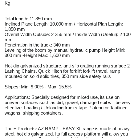
Kg
Total length: 11,850 mm
Inclined Plane Length: 10,000 mm / Horizontal Plan Length:
1,850 mm
Overall Width Outside: 2 256 mm / Inside Width (Useful): 2 100
mm
Penetration in the truck: 340 mm
Leveling of the boom by manual hydraulic pump:Height Mini:
900 mm -Height Max: 1,600 mm
Hot-dip galvanized structure, anti-slip grating running surface 2
Lashing Chains, Quick Hitch for forklift forklift travel, ramp
mounted on solid solid tires, 350 mm side safety rails
Slopes: Min: 9.00% - Max: 15.5%
Applications: Specially designed for mixed use, its use on
uneven surfaces such as dirt, gravel, damaged soil will be very
effective. Loading / Unloading trucks type Plateau or Tautliner,
wagons, shipping containers.
The + Products: AZ RAMP - EASY XL range is made of heavy
steel, hot dip galvanized. Its full access platform will allow you