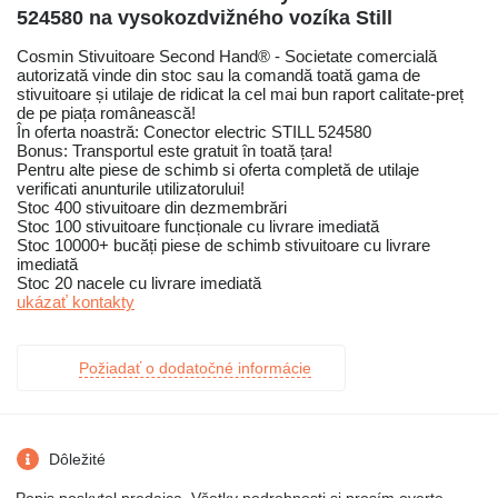
524580 na vysokozdvižného vozíka Still
Cosmin Stivuitoare Second Hand® - Societate comercială
autorizată vinde din stoc sau la comandă toată gama de
stivuitoare și utilaje de ridicat la cel mai bun raport calitate-preț
de pe piața românească!
În oferta noastră: Conector electric STILL 524580
Bonus: Transportul este gratuit în toată țara!
Pentru alte piese de schimb si oferta completă de utilaje
verificati anunturile utilizatorului!
Stoc 400 stivuitoare din dezmembrări
Stoc 100 stivuitoare funcționale cu livrare imediată
Stoc 10000+ bucăți piese de schimb stivuitoare cu livrare
imediată
Stoc 20 nacele cu livrare imediată
ukázať kontakty
Požiadať o dodatočné informácie
Dôležité