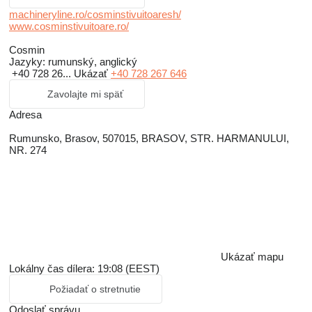
machineryline.ro/cosminstivuitoaresh/
www.cosminstivuitoare.ro/
Cosmin
Jazyky:
rumunský, anglický
+40 728 26...
Ukázať
+40 728 267 646
Zavolajte mi späť
Adresa
Rumunsko, Brasov, 507015, BRASOV, STR. HARMANULUI,
NR. 274
Ukázať mapu
Lokálny čas dílera: 19:08 (EEST)
Požiadať o stretnutie
Odoslať správu