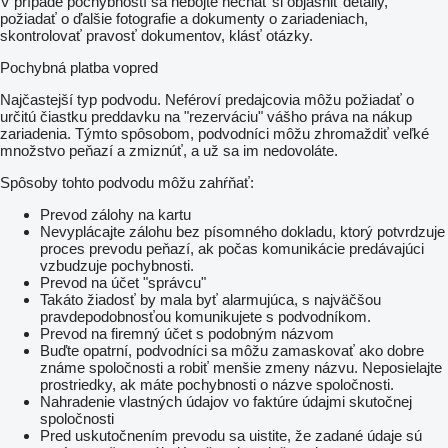
V prípade pochybností sa nebojte nechať si objasniť detaily,
požiadať o ďalšie fotografie a dokumenty o zariadeniach,
skontrolovať pravosť dokumentov, klásť otázky.
Pochybná platba vopred
Najčastejší typ podvodu. Neféroví predajcovia môžu požiadať o
určitú čiastku preddavku na "rezerváciu" vášho práva na nákup
zariadenia. Týmto spôsobom, podvodníci môžu zhromaždiť veľké
množstvo peňazí a zmiznúť, a už sa im nedovoláte.
Spôsoby tohto podvodu môžu zahŕňať:
Prevod zálohy na kartu
Nevyplácajte zálohu bez písomného dokladu, ktorý potvrdzuje
proces prevodu peňazí, ak počas komunikácie predávajúci
vzbudzuje pochybnosti.
Prevod na účet "správcu"
Takáto žiadosť by mala byť alarmujúca, s najväčšou
pravdepodobnosťou komunikujete s podvodníkom.
Prevod na firemný účet s podobným názvom
Buďte opatrní, podvodníci sa môžu zamaskovať ako dobre
známe spoločnosti a robiť menšie zmeny názvu. Neposielajte
prostriedky, ak máte pochybnosti o názve spoločnosti.
Nahradenie vlastných údajov vo faktúre údajmi skutočnej
spoločnosti
Pred uskutočnením prevodu sa uistite, že zadané údaje sú