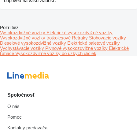
odpoveď na vašu žiadosť.
Pozri tiež
Vysokozdvižné vozíky
Elektrické vysokozdvižné vozíky
Vysokozdvižné vozíky trojkolesové
Retraky
Stohovacie vozíky
Dieselové vysokozdvižné vozíky
Elektrické paletové vozíky
Vychystávacie vozíky
Plynové vysokozdvižné vozíky
Elektrické
ťahače
Vysokozdvižné vozíky do úzkych uličiek
Spoločnosť
O nás
Pomoc
Kontakty predavača