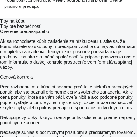
Popis poskytol predajca. Všetky podrobnosti si prosím overte
priamo u predajcu.
Tipy na kúpu
Tipy pre bezpečnosť
Overenie predávajúceho
Ak sa rozhodnete kúpiť zariadenie za nízku cenu, uistite sa, že
komunikujete so skutočným predajcom. Zistite čo najviac informácií
o majiteľovi zariadenia. Jedným zo spôsobov podvádzania je
predstaviť sa ako skutočná spoločnosť. V prípade podozrenia nás o
tom informujte o ďalšej kontrole prostredníctvom formulára spätnej
väzby.
Cenová kontrola
Pred rozhodnutím o kúpe si pozorne prečítajte niekoľko predajných
ponúk, aby ste poznali priemerné ceny zvoleného zariadenia. Ak je
cena ponuky, ktorá sa vám páči, oveľa nižšia ako podobné ponuky,
popremýšľajte o tom. Významný cenový rozdiel môže naznačovať
skryté chyby alebo pokus predajcu o spáchanie podvodných činov.
Nekupujte výrobky, ktorých cena je príliš odlišná od priemernej ceny
podobných zariadení.
Nedávajte súhlas s pochybnými prísľubmi a predplateným tovarom.