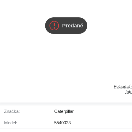
Predané
Požiadať
fot
Značka:
Caterpillar
Model:
5540023