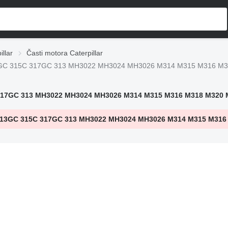
llar
Časti motora Caterpillar
17 313GC 315C 317GC 313 MH3022 MH3024 MH3026 M314 M315 M316 
15C 317GC 313 MH3022 MH3024 MH3026 M314 M315 M316 M318 M320
 317 313GC 315C 317GC 313 MH3022 MH3024 MH3026 M314 M315 M31