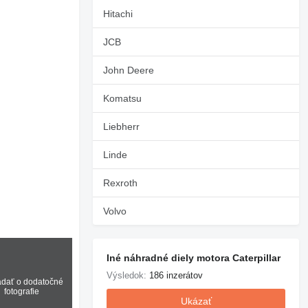
Hitachi
JCB
John Deere
Komatsu
Liebherr
Linde
Rexroth
Volvo
Iné náhradné diely motora Caterpillar
Výsledok:
186 inzerátov
adať o dodatočné
fotografie
Ukázať