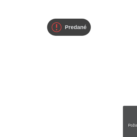
Predané
Poži