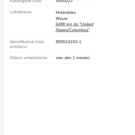
Katalógové číslo:
5540023
Lokalizácia:
Holandsko
Wouw
6490 km do "United
States/Columbus"
Identifikačné číslo
800014153-1
predajcu:
Dátum umiestnenia:
viac ako 1 mesiac