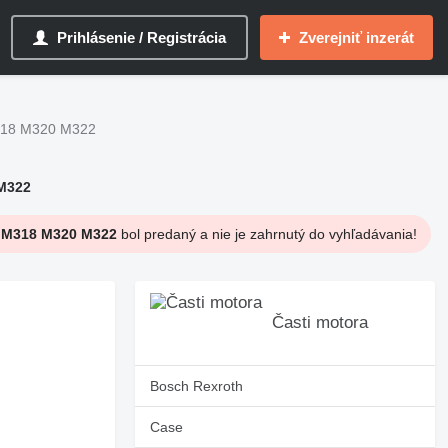
Prihlásenie / Registrácia
Zverejniť inzerát
M318 M320 M322
 M322
6 M318 M320 M322
bol predaný a nie je zahrnutý do vyhľadávania!
Časti motora
Bosch Rexroth
Case