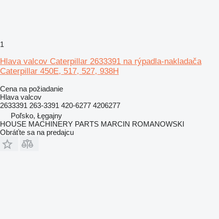
1
Hlava valcov Caterpillar 2633391 na rýpadla-nakladača
Caterpillar 450E, 517, 527, 938H
Cena na požiadanie
Hlava valcov
2633391 263-3391 420-6277 4206277
Poľsko, Łęgajny
HOUSE MACHINERY PARTS MARCIN ROMANOWSKI
Obráťte sa na predajcu