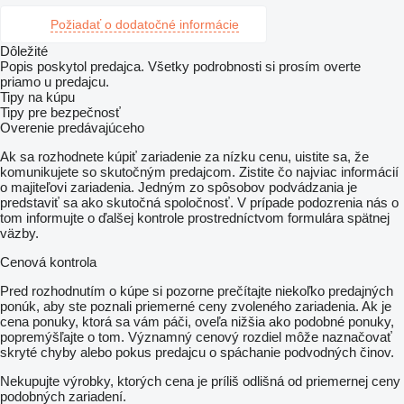
Požiadať o dodatočné informácie
Dôležité
Popis poskytol predajca. Všetky podrobnosti si prosím overte
priamo u predajcu.
Tipy na kúpu
Tipy pre bezpečnosť
Overenie predávajúceho
Ak sa rozhodnete kúpiť zariadenie za nízku cenu, uistite sa, že
komunikujete so skutočným predajcom. Zistite čo najviac informácií
o majiteľovi zariadenia. Jedným zo spôsobov podvádzania je
predstaviť sa ako skutočná spoločnosť. V prípade podozrenia nás o
tom informujte o ďalšej kontrole prostredníctvom formulára spätnej
väzby.
Cenová kontrola
Pred rozhodnutím o kúpe si pozorne prečítajte niekoľko predajných
ponúk, aby ste poznali priemerné ceny zvoleného zariadenia. Ak je
cena ponuky, ktorá sa vám páči, oveľa nižšia ako podobné ponuky,
popremýšľajte o tom. Významný cenový rozdiel môže naznačovať
skryté chyby alebo pokus predajcu o spáchanie podvodných činov.
Nekupujte výrobky, ktorých cena je príliš odlišná od priemernej ceny
podobných zariadení.