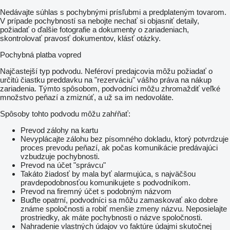
Nedávajte súhlas s pochybnými prísľubmi a predplateným tovarom.
V prípade pochybností sa nebojte nechať si objasniť detaily,
požiadať o ďalšie fotografie a dokumenty o zariadeniach,
skontrolovať pravosť dokumentov, klásť otázky.
Pochybná platba vopred
Najčastejší typ podvodu. Neféroví predajcovia môžu požiadať o
určitú čiastku preddavku na "rezerváciu" vášho práva na nákup
zariadenia. Týmto spôsobom, podvodníci môžu zhromaždiť veľké
množstvo peňazí a zmiznúť, a už sa im nedovoláte.
Spôsoby tohto podvodu môžu zahŕňať:
Prevod zálohy na kartu
Nevyplácajte zálohu bez písomného dokladu, ktorý potvrdzuje
proces prevodu peňazí, ak počas komunikácie predávajúci
vzbudzuje pochybnosti.
Prevod na účet "správcu"
Takáto žiadosť by mala byť alarmujúca, s najväčšou
pravdepodobnosťou komunikujete s podvodníkom.
Prevod na firemný účet s podobným názvom
Buďte opatrní, podvodníci sa môžu zamaskovať ako dobre
známe spoločnosti a robiť menšie zmeny názvu. Neposielajte
prostriedky, ak máte pochybnosti o názve spoločnosti.
Nahradenie vlastných údajov vo faktúre údajmi skutočnej