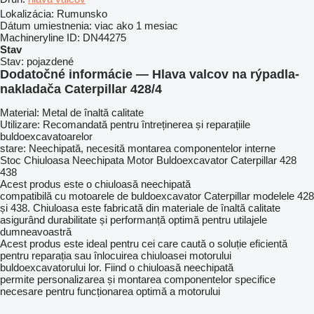
Lokalizácia:
Rumunsko
Dátum umiestnenia:
viac ako 1 mesiac
Machineryline ID:
DN44275
Stav
Stav:
pojazdené
Dodatočné informácie — Hlava valcov na rýpadla-
nakladača Caterpillar 428/4
Material: Metal de înaltă calitate
Utilizare: Recomandată pentru întreținerea și reparațiile
buldoexcavatoarelor
stare: Neechipată, necesită montarea componentelor interne
Stoc Chiuloasa Neechipata Motor Buldoexcavator Caterpillar 428
438
Acest produs este o chiuloasă neechipată
compatibilă cu motoarele de buldoexcavator Caterpillar modelele 428
și 438. Chiuloasa este fabricată din materiale de înaltă calitate
asigurând durabilitate și performanță optimă pentru utilajele
dumneavoastră
Acest produs este ideal pentru cei care caută o soluție eficientă
pentru reparația sau înlocuirea chiuloasei motorului
buldoexcavatorului lor. Fiind o chiuloasă neechipată
permite personalizarea și montarea componentelor specifice
necesare pentru funcționarea optimă a motorului