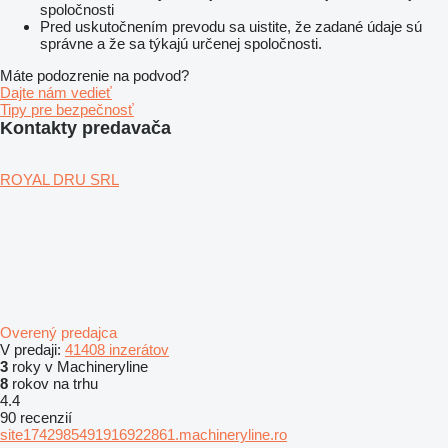
spoločnosti
Pred uskutočnením prevodu sa uistite, že zadané údaje sú
správne a že sa týkajú určenej spoločnosti.
Máte podozrenie na podvod?
Dajte nám vedieť
Tipy pre bezpečnosť
Kontakty predavača
ROYAL DRU SRL
Overený predajca
V predaji:
41408 inzerátov
3
roky v Machineryline
8
rokov na trhu
4.4
90 recenzií
site1742985491916922861.machineryline.ro