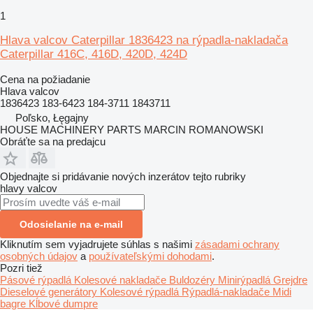
1
Hlava valcov Caterpillar 1836423 na rýpadla-nakladača
Caterpillar 416C, 416D, 420D, 424D
Cena na požiadanie
Hlava valcov
1836423 183-6423 184-3711 1843711
Poľsko, Łęgajny
HOUSE MACHINERY PARTS MARCIN ROMANOWSKI
Obráťte sa na predajcu
Objednajte si pridávanie nových inzerátov tejto rubriky
hlavy valcov
Odosielanie na e-mail
Kliknutím sem vyjadrujete súhlas s našimi
zásadami ochrany
osobných údajov
a
používateľskými dohodami
.
Pozri tiež
Pásové rýpadlá
Kolesové nakladače
Buldozéry
Minirýpadlá
Grejdre
Dieselové generátory
Kolesové rýpadlá
Rýpadlá-nakladače
Midi
bagre
Kĺbové dumpre