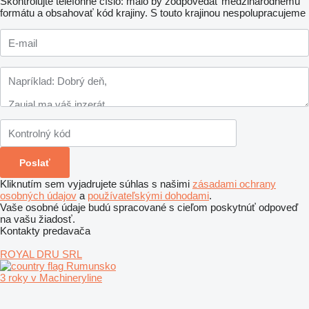
Skontrolujte telefónne číslo: malo by zodpovedať medzinárodnému
formátu a obsahovať kód krajiny.
S touto krajinou nespolupracujeme
Kliknutím sem vyjadrujete súhlas s našimi
zásadami ochrany
osobných údajov
a
používateľskými dohodami
.
Vaše osobné údaje budú spracované s cieľom poskytnúť odpoveď
na vašu žiadosť.
Kontakty predavača
ROYAL DRU SRL
Rumunsko
3 roky v Machineryline