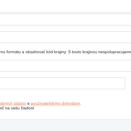
mu formátu a obsahovať kód krajiny.
S touto krajinou nespolupracujem
obných údajov
a
používateľskými dohodami
.
ď na vašu žiadosť.