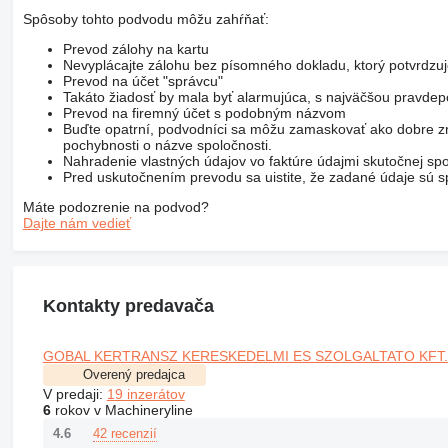
Spôsoby tohto podvodu môžu zahŕňať:
Prevod zálohy na kartu
Nevyplácajte zálohu bez písomného dokladu, ktorý potvrdzu
Prevod na účet "správcu"
Takáto žiadosť by mala byť alarmujúca, s najväčšou pravd
Prevod na firemný účet s podobným názvom
Buďte opatrní, podvodníci sa môžu zamaskovať ako dobre zn
pochybnosti o názve spoločnosti.
Nahradenie vlastných údajov vo faktúre údajmi skutočnej spo
Pred uskutočnením prevodu sa uistite, že zadané údaje sú sp
Máte podozrenie na podvod?
Dajte nám vedieť
Kontakty predavača
GOBAL KERTRANSZ KERESKEDELMI ES SZOLGALTATO KFT.
Overený predajca
V predaji:
19 inzerátov
6
rokov v Machineryline
42 recenzií
4.6