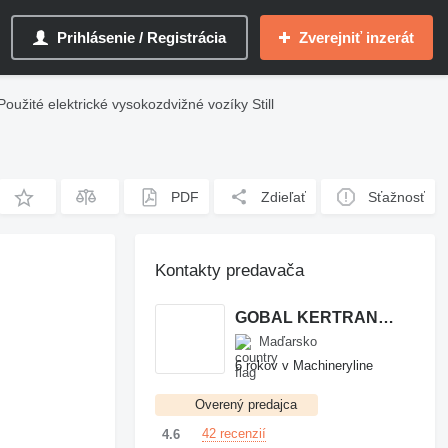
Prihlásenie / Registrácia
Zverejniť inzerát
Použité elektrické vysokozdvižné vozíky Still
PDF
Zdieľať
Sťažnosť
Kontakty predavača
GOBAL KERTRANSZ KERESKEDELMI ES SZOLGALTATO KFT.
Maďarsko
6 rokov v Machineryline
Overený predajca
42 recenzií
4.6