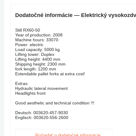
Dodatočné informácie — Elektrický vysokozdvi
Still RX60-50
Year of production: 2008
Machine hours: 33070
Power: electric
Load capacity: 5000 kg
Lifting tower: Duplex
Lifting height: 4400 mm
Shipping height: 2300 mm
fork length: 1200 mm
Extendable pallet forks at extra cost!
Extras:
Hydraulic lateral movement
Headlights front
Good aesthetic and technical condition !!!
Deutsch: 003620-457-9030
Englisch: 003620-556-2600
Požiadať o dodatočné informácie