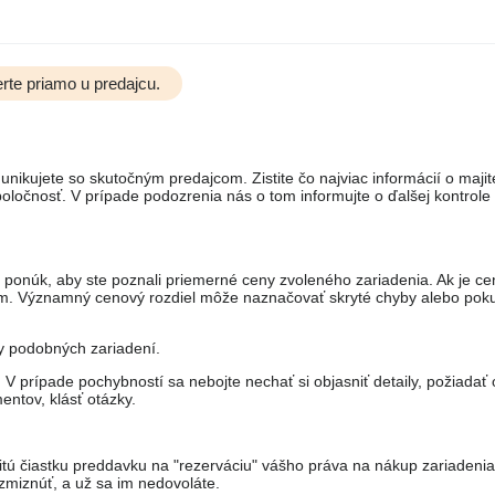
rte priamo u predajcu.
unikujete so skutočným predajcom. Zistite čo najviac informácií o majit
ločnosť. V prípade podozrenia nás o tom informujte o ďalšej kontrole
 ponúk, aby ste poznali priemerné ceny zvoleného zariadenia. Ak je ce
om. Významný cenový rozdiel môže naznačovať skryté chyby alebo pok
ny podobných zariadení.
 prípade pochybností sa nebojte nechať si objasniť detaily, požiadať 
entov, klásť otázky.
itú čiastku preddavku na "rezerváciu" vášho práva na nákup zariadeni
miznúť, a už sa im nedovoláte.