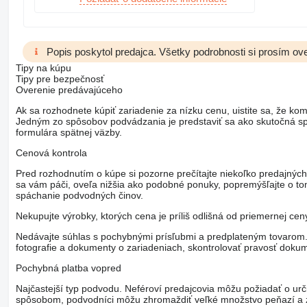
Popis poskytol predajca. Všetky podrobnosti si prosím ove
Tipy na kúpu
Tipy pre bezpečnosť
Overenie predávajúceho
Ak sa rozhodnete kúpiť zariadenie za nízku cenu, uistite sa, že kom
Jedným zo spôsobov podvádzania je predstaviť sa ako skutočná spo
formulára spätnej väzby.
Cenová kontrola
Pred rozhodnutím o kúpe si pozorne prečítajte niekoľko predajných
sa vám páči, oveľa nižšia ako podobné ponuky, popremýšľajte o t
spáchanie podvodných činov.
Nekupujte výrobky, ktorých cena je príliš odlišná od priemernej ce
Nedávajte súhlas s pochybnými prísľubmi a predplateným tovarom. V
fotografie a dokumenty o zariadeniach, skontrolovať pravosť dokum
Pochybná platba vopred
Najčastejší typ podvodu. Neféroví predajcovia môžu požiadať o urč
spôsobom, podvodníci môžu zhromaždiť veľké množstvo peňazí a z