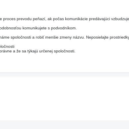
je proces prevodu peňazí, ak počas komunikácie predávajúci vzbudzuje
epodobnosťou komunikujete s podvodníkom.
áme spoločnosti a robiť menšie zmeny názvu. Neposielajte prostriedk
ločnosti
rávne a že sa týkajú určenej spoločnosti.