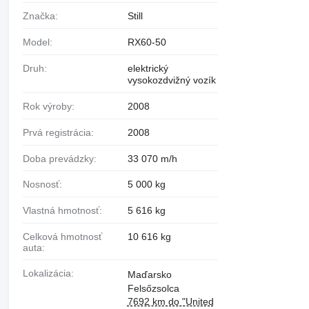
Značka:
Still
Model:
RX60-50
Druh:
elektrický
vysokozdvižný vozík
Rok výroby:
2008
Prvá registrácia:
2008
Doba prevádzky:
33 070 m/h
Nosnosť:
5 000 kg
Vlastná hmotnosť:
5 616 kg
Celková hmotnosť
10 616 kg
auta:
Lokalizácia:
Maďarsko
Felsőzsolca
7692 km do "United