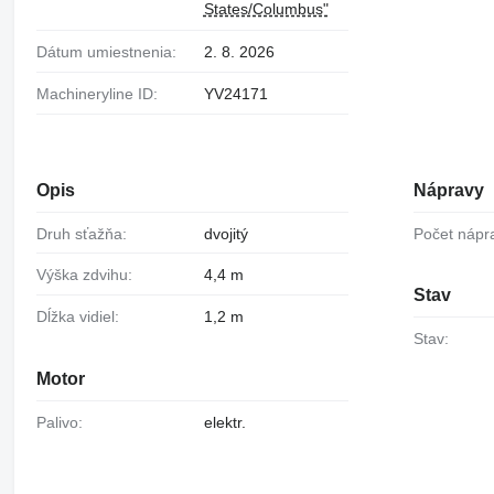
States/Columbus"
Dátum umiestnenia:
2. 8. 2026
Machineryline ID:
YV24171
Opis
Nápravy
Druh sťažňa:
dvojitý
Počet nápr
Výška zdvihu:
4,4 m
Stav
Dĺžka vidiel:
1,2 m
Stav:
Motor
Palivo:
elektr.