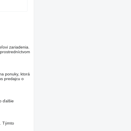
eľovi zariadenia.
 prostredníctvom
na ponuky, ktorá
us predajcu o
o ďalšie
a. Týmto