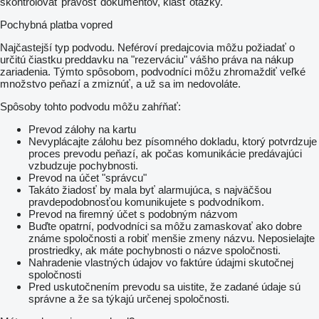
skontrolovať pravosť dokumentov, klásť otázky.
Pochybná platba vopred
Najčastejší typ podvodu. Neféroví predajcovia môžu požiadať o
určitú čiastku preddavku na "rezerváciu" vášho práva na nákup
zariadenia. Týmto spôsobom, podvodníci môžu zhromaždiť veľké
množstvo peňazí a zmiznúť, a už sa im nedovoláte.
Spôsoby tohto podvodu môžu zahŕňať:
Prevod zálohy na kartu
Nevyplácajte zálohu bez písomného dokladu, ktorý potvrdzuje
proces prevodu peňazí, ak počas komunikácie predávajúci
vzbudzuje pochybnosti.
Prevod na účet "správcu"
Takáto žiadosť by mala byť alarmujúca, s najväčšou
pravdepodobnosťou komunikujete s podvodníkom.
Prevod na firemný účet s podobným názvom
Buďte opatrní, podvodníci sa môžu zamaskovať ako dobre
známe spoločnosti a robiť menšie zmeny názvu. Neposielajte
prostriedky, ak máte pochybnosti o názve spoločnosti.
Nahradenie vlastných údajov vo faktúre údajmi skutočnej
spoločnosti
Pred uskutočnením prevodu sa uistite, že zadané údaje sú
správne a že sa týkajú určenej spoločnosti.