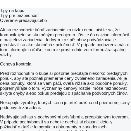
Tipy na kúpu
Tipy pre bezpečnosť
Overenie predávajúceho
Ak sa rozhodnete kúpiť zariadenie za nízku cenu, uistite sa, že
komunikujete so skutočným predajcom. Zistite čo najviac informácií
o majiteľovi zariadenia. Jedným zo spôsobov podvádzania je
predstaviť sa ako skutočná spoločnosť. V prípade podozrenia nás o
tom informujte o ďalšej kontrole prostredníctvom formulára spätnej
väzby.
Cenová kontrola
Pred rozhodnutím o kúpe si pozorne prečítajte niekoľko predajných
ponúk, aby ste poznali priemerné ceny zvoleného zariadenia. Ak je
cena ponuky, ktorá sa vám páči, oveľa nižšia ako podobné ponuky,
popremýšľajte o tom. Významný cenový rozdiel môže naznačovať
skryté chyby alebo pokus predajcu o spáchanie podvodných činov.
Nekupujte výrobky, ktorých cena je príliš odlišná od priemernej ceny
podobných zariadení.
Nedávajte súhlas s pochybnými prísľubmi a predplateným tovarom.
V prípade pochybností sa nebojte nechať si objasniť detaily,
požiadať o ďalšie fotografie a dokumenty o zariadeniach,