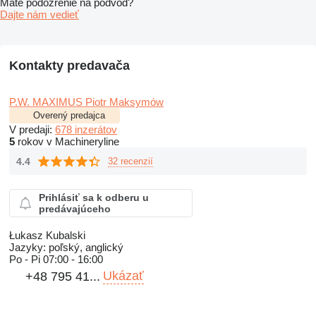
Máte podozrenie na podvod?
Dajte nám vedieť
Kontakty predavača
P.W. MAXIMUS Piotr Maksymów
Overený predajca
V predaji:
678 inzerátov
5
rokov v Machineryline
4.4
32 recenzií
Prihlásiť sa k odberu u
predávajúceho
Łukasz Kubalski
Jazyky:
poľský, anglický
Po - Pi
07:00 - 16:00
Ukázať
+48 795 41...