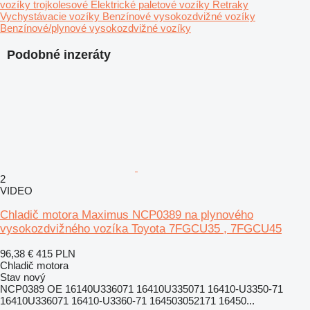
vozíky trojkolesové
Elektrické paletové vozíky
Retraky
Vychystávacie vozíky
Benzínové vysokozdvižné vozíky
Benzínové/plynové vysokozdvižné vozíky
Podobné inzeráty
2
VIDEO
Chladič motora Maximus NCP0389 na plynového
vysokozdvižného vozíka Toyota 7FGCU35 , 7FGCU45
96,38 €
415 PLN
Chladič motora
Stav
nový
NCP0389 OE 16140U336071 16410U335071 16410-U3350-71
16410U336071 16410-U3360-71 164503052171 16450...