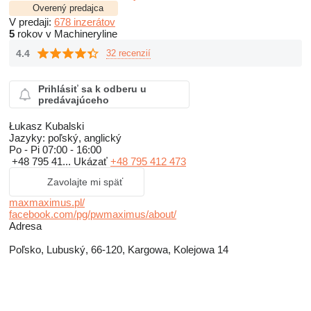
Overený predajca
V predaji:
678 inzerátov
5
rokov v Machineryline
4.4
32 recenzií
Prihlásiť sa k odberu u
predávajúceho
Łukasz Kubalski
Jazyky:
poľský, anglický
Po - Pi
07:00 - 16:00
+48 795 41...
Ukázať
+48 795 412 473
Zavolajte mi späť
maxmaximus.pl/
facebook.com/pg/pwmaximus/about/
Adresa
Poľsko, Lubuský, 66-120, Kargowa, Kolejowa 14