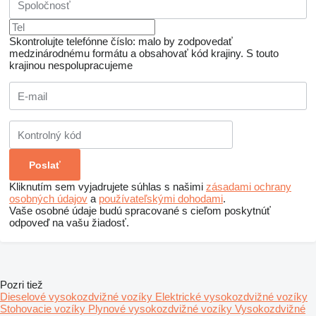
Skontrolujte telefónne číslo: malo by zodpovedať
medzinárodnému formátu a obsahovať kód krajiny.
S touto
krajinou nespolupracujeme
Kliknutím sem vyjadrujete súhlas s našimi
zásadami ochrany
osobných údajov
a
používateľskými dohodami
.
Vaše osobné údaje budú spracované s cieľom poskytnúť
odpoveď na vašu žiadosť.
Pozri tiež
Dieselové vysokozdvižné vozíky
Elektrické vysokozdvižné vozíky
Stohovacie vozíky
Plynové vysokozdvižné vozíky
Vysokozdvižné