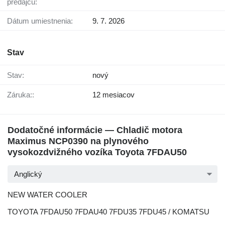
predajcu:
Dátum umiestnenia:
9. 7. 2026
Stav
Stav:
nový
Záruka::
12 mesiacov
Dodatočné informácie — Chladič motora
Maximus NCP0390 na plynového
vysokozdvižného vozíka Toyota 7FDAU50
Anglický
NEW WATER COOLER
TOYOTA 7FDAU50 7FDAU40 7FDU35 7FDU45 / KOMATSU