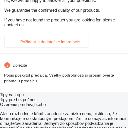
us, we will be happy to answer all your questions.
We guarantee the confirmed quality of our products.
If you have not found the product you are looking for, please
contact us
Požiadať o dodatočné informácie
Dôležité
Popis poskytol predajca. Všetky podrobnosti si prosím overte
priamo u predajcu.
Tipy na kúpu
Tipy pre bezpečnosť
Overenie predávajúceho
Ak sa rozhodnete kúpiť zariadenie za nízku cenu, uistite sa, že
komunikujete so skutočným predajcom. Zistite čo najviac informácií
o majiteľovi zariadenia. Jedným zo spôsobov podvádzania je