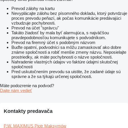
Prevod zálohy na kartu
Nevyplácajte zálohu bez písomného dokladu, ktorý potvrdzuje
proces prevodu peňazí, ak počas komunikácie predávajúci
vzbudzuje pochybnosti.
Prevod na účet "správcu"
Takáto žiadosť by mala byť alarmujúca, s najväčšou
pravdepodobnosťou komunikujete s podvodníkom.
Prevod na firemný účet s podobným názvom
Buďte opatrní, podvodníci sa môžu zamaskovať ako dobre
známe spoločnosti a robiť menšie zmeny názvu. Neposielajte
prostriedky, ak máte pochybnosti o názve spoločnosti.
Nahradenie vlastných údajov vo faktúre údajmi skutočnej
spoločnosti
Pred uskutočnením prevodu sa uistite, že zadané údaje sú
správne a že sa týkajú určenej spoločnosti.
Máte podozrenie na podvod?
Dajte nám vedieť
Kontakty predavača
P.W. MAXIMUS Piotr Maksymów