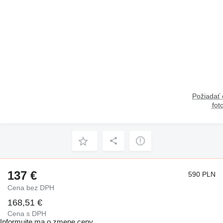
Požiadať
fot
137 €
590 PLN
Cena bez DPH
168,51 €
Cena s DPH
Informujte ma o zmene ceny