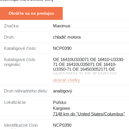
Obráťte sa na predajcu
Značka:
Maximus
Druh:
chladič motora
Katalógové číslo:
NCP0390
Katalógové číslo
OE 16410U333071 OE 16410-U3330-
originálu:
71 OE 16410U335071 OE 16410-
U3350-71 OE 164503052171 OE
16450-30521-71 OE 3EA0451210
ukázať všetky
Druh náhradného dielu:
analógový
Lokalizácia:
Poľsko
Kargowa
7148 km do "United States/Columbus"
Identifikačné číslo
NCP0390