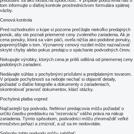
predstaviť sa ako skutočná spoločnosť. V prípade podozrenia nás o
tom informujte o ďalšej kontrole prostredníctvom formulára spätnej
väzby.
Cenová kontrola
Pred rozhodnutím o kúpe si pozorne prečítajte niekoľko predajných
ponúk, aby ste poznali priemerné ceny zvoleného zariadenia. Ak je
cena ponuky, ktorá sa vám páči, oveľa nižšia ako podobné ponuky,
popremýšľajte o tom. Významný cenový rozdiel môže naznačovať
skryté chyby alebo pokus predajcu o spáchanie podvodných činov.
Nekupujte výrobky, ktorých cena je príliš odlišná od priemernej ceny
podobných zariadení.
Nedávajte súhlas s pochybnými prísľubmi a predplateným tovarom.
V prípade pochybností sa nebojte nechať si objasniť detaily,
požiadať o ďalšie fotografie a dokumenty o zariadeniach,
skontrolovať pravosť dokumentov, klásť otázky.
Pochybná platba vopred
Najčastejší typ podvodu. Neféroví predajcovia môžu požiadať o
určitú čiastku preddavku na "rezerváciu" vášho práva na nákup
zariadenia. Týmto spôsobom, podvodníci môžu zhromaždiť veľké
množstvo peňazí a zmiznúť, a už sa im nedovoláte.
Spôsoby tohto podvodu môžu zahŕňať: