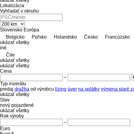
ukázať všetky
Lokalizácia
Vyhľadať v okruhu
Slovensko
Európa
Belgicko
Poľsko
Holandsko
Česko
Francúzsko
ukázať všetky
iné
Čile
ukázať všetky
ukázať všetky
Cena
–
Typ inzerátu
predaj
dražba
od výrobcu
lízing
úver
na splátky
výmena staré z
ukázať všetky
Stav
nový
pojazdené
ukázať všetky
Rok výroby
–
Euro
Euro 6