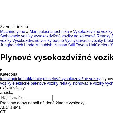
Zverejniť inzerát
Machineryline
»
Manipulačna technika
»
Vysokozdvižné vozíky
Stohovacie vozíky
Vysokozdvižné vozíky trojkolesové
Retraky
vozíky
Vysokozdvižné vozíky bočné
Vychystávacie vozíky
Elek
Jungheinrich
Linde
Mitsubishi
Nissan
Still
Toyota
UniCarriers
Y
Plynové vysokozdvižné vozíky
Kategória
teleskopické nakladače
dieselové vysokozdvižné vozíky
plynov
vozíky
elektrické paletové vozíky
retraky
stohovacie vozíky
vych
ukázať všetky
Značka
Pre tento dopyt neboli nájdené žiadne výsledky.
ABC
BSP
BT
GT