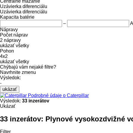
Centrálne mazanie
Uzávierka diferenciálu
Uzávierka diferenciálu
Kapacita batérie
–
A
Nápravy
Počet náprav
2 nápravy
ukázať všetky
Pohon
4x2
ukázať všetky
Chýbajú vám nejaké filtre?
Navrhnite zmenu
Výsledok:
-
ukázať
Podrobné údaje o Caterpillar
Výsledok:
33 inzerátov
Ukázať
33 inzerátov:
Plynové vysokozdvižné vo
Filter