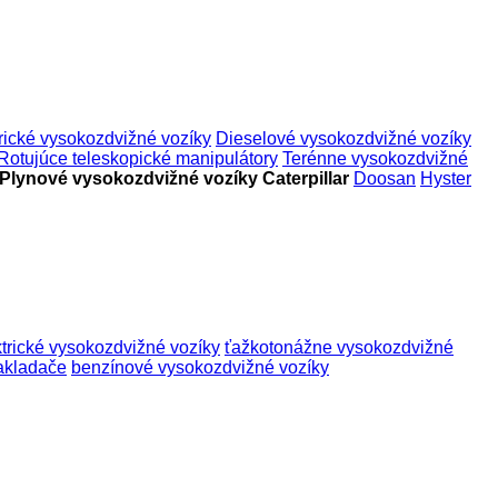
rické vysokozdvižné vozíky
Dieselové vysokozdvižné vozíky
Rotujúce teleskopické manipulátory
Terénne vysokozdvižné
Plynové vysokozdvižné vozíky Caterpillar
Doosan
Hyster
ktrické vysokozdvižné vozíky
ťažkotonážne vysokozdvižné
akladače
benzínové vysokozdvižné vozíky