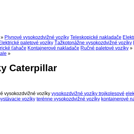
»
Plynové vysokozdvižné vozíky
Teleskopické nakladače
Elekt
Elektrické paletové vozíky
Ťažkotonážne vysokozdvižné vozíky
trické ťahače
Kontajnerové nakladače
Ručné paletové vozíky
»
ale
»
 Caterpillar
é vysokozdvižné vozíky
vysokozdvižné vozíky trojkolesové
ele
ystávacie vozíky
terénne vysokozdvižné vozíky
kontajnerové n