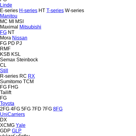
Linde
E-series
H-series
HT
T-series
W-series
Manitou
MC
MI
MSI
Maximal
Mitsubishi
FG
NT
Mora
Nissan
FG
PD
PJ
RMF
KSB
KSL
Semax
Steinbock
CL
Still
R-series
RC
RX
Sumitomo
TCM
FG
FHG
Tailift
FG
Toyota
2FG
4FG
5FG
7FD
7FG
8FG
UniCarriers
DX
XCMG
Yale
GDP
GLP