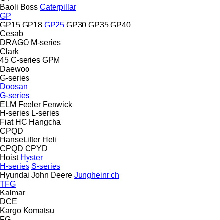
Baoli
Boss
Caterpillar
GP
GP15
GP18
GP25
GP30
GP35
GP40
Cesab
DRAGO
M-series
Clark
45
C-series
GPM
Daewoo
G-series
Doosan
G-series
ELM
Feeler
Fenwick
H-series
L-series
Fiat
HC
Hangcha
CPQD
HanseLifter
Heli
CPQD
CPYD
Hoist
Hyster
H-series
S-series
Hyundai
John Deere
Jungheinrich
TFG
Kalmar
DCE
Kargo
Komatsu
FG