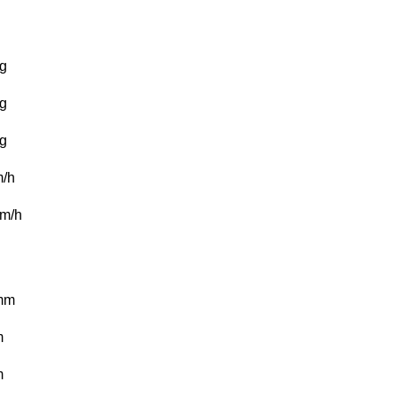
g
g
g
/h
m/h
mm
m
m