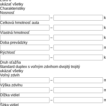
ukázať všetky
Charakteristiky
Nosnosť
–
k
Celková hmotnosť auta
–
k
Vlastná hmotnosť
–
k
Doba prevádzky
–
m
Rýchlosť
–
k
Druh sťažňa
štandard
duplex s voľným zdvihom
dvojitý
trojitý
ukázať všetky
Voľný zdvih
–
Výška zdvihu
–
Dĺžka vidiel
–
Šírka vidiel