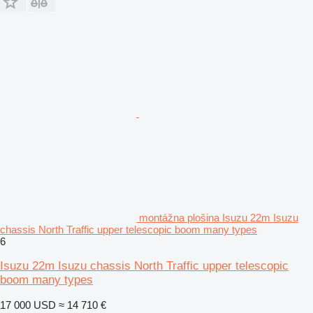
montážna plošina Isuzu 22m Isuzu
chassis North Traffic upper telescopic boom many types
6
Isuzu 22m Isuzu chassis North Traffic upper telescopic
boom many types
17 000 USD
≈ 14 710 €