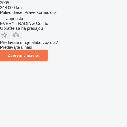
2005
249 000 km
Palivo
diesel
Pravé kormidlo
✓
Japonsko
EVERY TRADING Co Ltd
Obráťte sa na predajcu
Predávate stroje alebo vozidlá?
Predávajte u nás!
Zverejniť inzerát