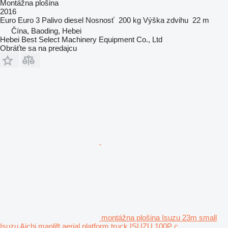
Montážna plošina
2016
Euro
Euro 3
Palivo
diesel
Nosnosť
200 kg
Výška zdvihu
22 m
Čína, Baoding, Hebei
Hebei Best Select Machinery Equipment Co., Ltd
Obráťte sa na predajcu
montážna plošina Isuzu 23m small
Isuzu Aichi manlift aerial platform truck ISUZU 100P c