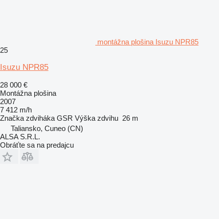
montážna plošina Isuzu NPR85
25
Isuzu NPR85
28 000 €
Montážna plošina
2007
7 412 m/h
Značka zdviháka
GSR
Výška zdvihu
26 m
Taliansko, Cuneo (CN)
ALSA S.R.L.
Obráťte sa na predajcu