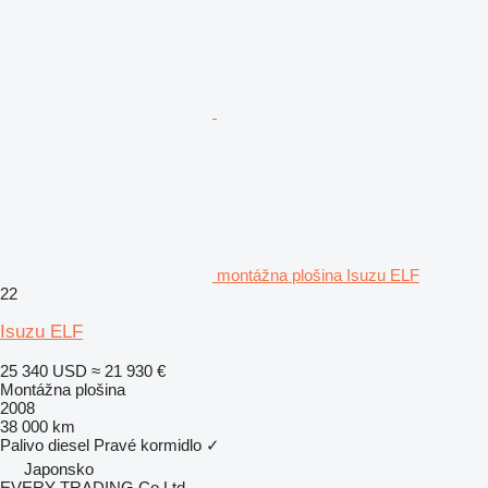
montážna plošina Isuzu ELF
22
Isuzu ELF
25 340 USD
≈ 21 930 €
Montážna plošina
2008
38 000 km
Palivo
diesel
Pravé kormidlo
✓
Japonsko
EVERY TRADING Co Ltd