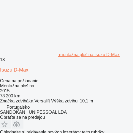
montážna plošina Isuzu D-Max
13
Isuzu D-Max
Cena na požiadanie
Montážna plošina
2015
78 200 km
Značka zdviháka
Versalift
Výška zdvihu
10,1 m
Portugalsko
SANDOKAN , UNIPESSOAL LDA
Obráťte sa na predajcu
Objednajte si pridávanie nových inzerátov tejto rubriky