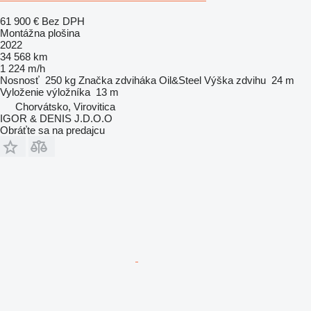
61 900 €
Bez DPH
Montážna plošina
2022
34 568 km
1 224 m/h
Nosnosť
250 kg
Značka zdviháka
Oil&Steel
Výška zdvihu
24 m
Vyloženie výložníka
13 m
Chorvátsko, Virovitica
IGOR & DENIS J.D.O.O
Obráťte sa na predajcu