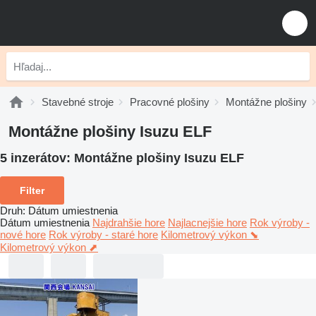
Stavebné stroje
Pracovné plošiny
Montážne plošiny
Montážne plošiny Isuzu ELF
5 inzerátov:
Montážne plošiny Isuzu ELF
Filter
Druh
:
Dátum umiestnenia
Dátum umiestnenia
Najdrahšie hore
Najlacnejšie hore
Rok výroby -
nové hore
Rok výroby - staré hore
Kilometrový výkon ⬊
Kilometrový výkon ⬈