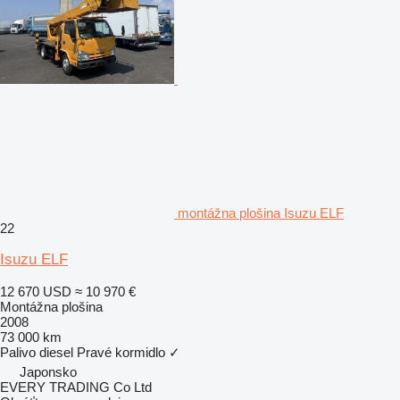
montážna plošina Isuzu ELF
22
Isuzu ELF
12 670 USD
≈ 10 970 €
Montážna plošina
2008
73 000 km
Palivo
diesel
Pravé kormidlo
✓
Japonsko
EVERY TRADING Co Ltd