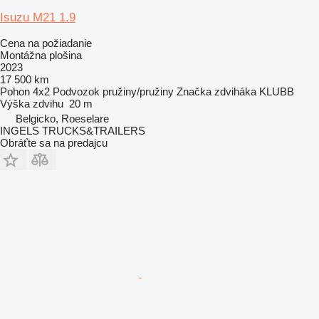
Isuzu M21 1.9
Cena na požiadanie
Montážna plošina
2023
17 500 km
Pohon
4x2
Podvozok
pružiny/pružiny
Značka zdviháka
KLUBB
Výška zdvihu
20 m
Belgicko, Roeselare
INGELS TRUCKS&TRAILERS
Obráťte sa na predajcu