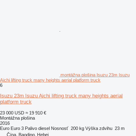
montážna plošina Isuzu 23m Isuzu
Aichi lifting truck many heights aerial platform truck
6
Isuzu 23m Isuzu Aichi lifting truck many heights aerial
platform truck
23 000 USD
≈ 19 910 €
Montážna plošina
2016
Euro
Euro 3
Palivo
diesel
Nosnosť
200 kg
Výška zdvihu
23 m
Čína, Baoding, Hebei