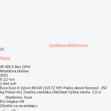
montážna plošina Isuzu
15
Isuzu
45 900 €
Bez DPH
Montážna plošina
2021
9 117 km
1 644 m/h
Euro
Euro 6
Výkon
88 kW (119.72 HP)
Palivo
diesel
Nosnosť
250
kg
Pohon
4x2
Značka zdviháka
Oil&Steel
Výška zdvihu
2,5 m
Maďarsko, Gyor
EU-Gépker Kft
Obráťte sa na predajcu