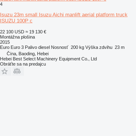
4
Isuzu 23m small Isuzu Aichi manlift aerial platform truck
ISUZU 100P c
22 100 USD
≈ 19 130 €
Montážna plošina
2015
Euro
Euro 3
Palivo
diesel
Nosnosť
200 kg
Výška zdvihu
23 m
Čína, Baoding, Hebei
Hebei Best Select Machinery Equipment Co., Ltd
Obráťte sa na predajcu